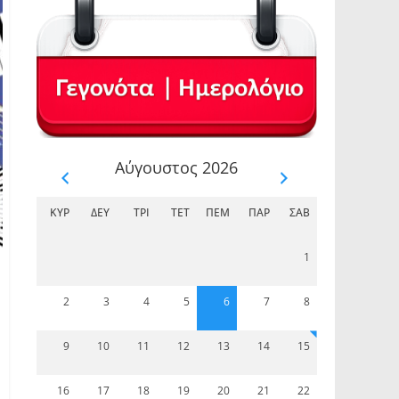
Αύγουστος 2026
ΚΥΡ
ΔΕΥ
ΤΡΊ
ΤΕΤ
ΠΈΜ
ΠΑΡ
ΣΆΒ
1
2
3
4
5
6
7
8
9
10
11
12
13
14
15
16
17
18
19
20
21
22