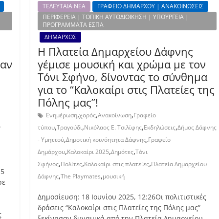
ΤΕΛΕΥΤΑΙΑ ΝΕΑ
ΓΡΑΦΕΙΟ ΔΗΜΑΡΧΟΥ | ΑΝΑΚΟΙΝΩΣΕΙΣ
ΠΕΡΙΦΕΡΕΙΑ | ΤΟΠΙΚΗ ΑΥΤΟΔΙΟΙΚΗΣΗ | ΥΠΟΥΡΓΕΙΑ |
ΠΡΟΓΡΑΜΜΑΤΑ ΕΣΠΑ
ΔΗΜΑΡΧΟΣ
Η Πλατεία Δημαρχείου Δάφνης
σαν
γέμισε μουσική και χρώμα με τον
Τόνι Σφήνο, δίνοντας το σύνθημα
για το “Καλοκαίρι στις Πλατείες της
Πόλης μας”!
,
,
,
Ενημέρωση
χορός
Ανακοίνωση
Γραφείο
,
,
,
,
ο
τύπου
Τραγούδι
Νικόλαος Ε. Τσιλίφης
Εκδηλώσεις
Δήμος Δάφνης
,
,
- Υμηττού
Δημοτική κοινόητητα Δάφνης
Γραφείο
,
,
,
Δημάρχου
Καλοκαίρι 2025
Δημότες
Τόνι
,
,
,
Σφήνος
Πολίτες
Καλοκαίρι στις πλατείες
Πλατεία Δημαρχείου
15
,
,
Δάφνης
The Playmates
μουσική
σε
Δημοσίευση: 18 Ιουνίου 2025, 12:26Οι πολιτιστικές
δράσεις “Καλοκαίρι στις Πλατείες της Πόλης μας”
ς
ξεκίνησαν δυναμικά από την Πλατεία Δημαρχείου