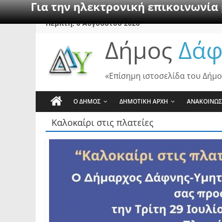
Για την ηλεκτρονική επικοινωνία
Skip
Πέμπτη, 6 Αυγούστου 2026
to
Δήμος
Δάφ
content
«Επίσημη ιστοσελίδα του Δήμο
Ο ΔΗΜΟΣ
ΔΗΜΟΤΙΚΗ ΑΡΧΗ
ΑΝΑΚΟΙΝΩΣ
Καλοκαίρι στις πλατείες