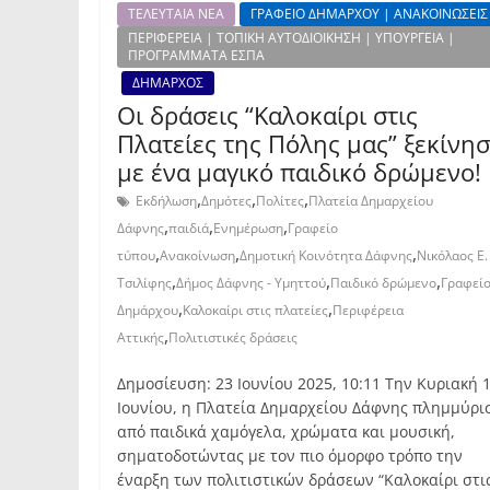
ΤΕΛΕΥΤΑΙΑ ΝΕΑ
ΓΡΑΦΕΙΟ ΔΗΜΑΡΧΟΥ | ΑΝΑΚΟΙΝΩΣΕΙΣ
ΠΕΡΙΦΕΡΕΙΑ | ΤΟΠΙΚΗ ΑΥΤΟΔΙΟΙΚΗΣΗ | ΥΠΟΥΡΓΕΙΑ |
ΠΡΟΓΡΑΜΜΑΤΑ ΕΣΠΑ
ΔΗΜΑΡΧΟΣ
Οι δράσεις “Καλοκαίρι στις
Πλατείες της Πόλης μας” ξεκίνη
με ένα μαγικό παιδικό δρώμενο!
,
,
,
Εκδήλωση
Δημότες
Πολίτες
Πλατεία Δημαρχείου
,
,
,
Δάφνης
παιδιά
Ενημέρωση
Γραφείο
,
,
,
τύπου
Ανακοίνωση
Δημοτική Κοινότητα Δάφνης
Νικόλαος Ε.
,
,
,
Τσιλίφης
Δήμος Δάφνης - Υμηττού
Παιδικό δρώμενο
Γραφεί
,
,
Δημάρχου
Καλοκαίρι στις πλατείες
Περιφέρεια
,
Αττικής
Πολιτιστικές δράσεις
Δημοσίευση: 23 Ιουνίου 2025, 10:11 Την Κυριακή 
Ιουνίου, η Πλατεία Δημαρχείου Δάφνης πλημμύρι
από παιδικά χαμόγελα, χρώματα και μουσική,
σηματοδοτώντας με τον πιο όμορφο τρόπο την
έναρξη των πολιτιστικών δράσεων “Καλοκαίρι στι