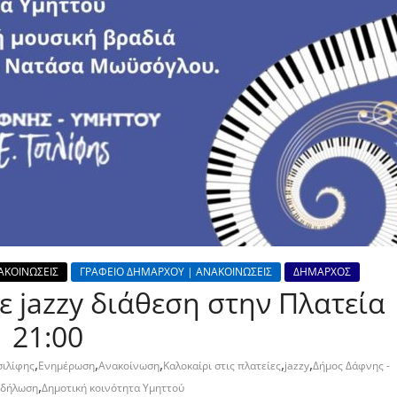
ΑΚΟΙΝΩΣΕΙΣ
ΓΡΑΦΕΙΟ ΔΗΜΑΡΧΟΥ | ΑΝΑΚΟΙΝΩΣΕΙΣ
ΔΗΜΑΡΧΟΣ
 jazzy διάθεση στην Πλατεία
| 21:00
,
,
,
,
,
σιλίφης
Ενημέρωση
Ανακοίνωση
Καλοκαίρι στις πλατείες
jazzy
Δήμος Δάφνης -
,
κδήλωση
Δημοτική κοινότητα Υμηττού