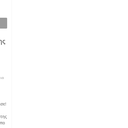
ης
ια
ασε!
 της
όπο