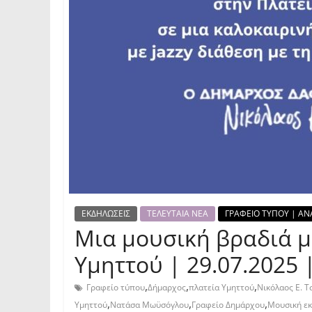
ΕΚΔΗΛΩΣΕΙΣ
ΤΕΛΕΥΤΑΙΑ ΝΕΑ
ΓΡΑΦΕΙΟ ΤΥΠΟΥ | ΑΝ
Μια μουσική βραδιά με
Υμηττού | 29.07.2025 
,
,
,
Γραφείο τύπου
Δήμαρχος
πλατεία Υμηττού
Νικόλαος Ε. Τ
,
,
,
Υμηττού
Νατάσα Μωϋσόγλου
Γραφείο Δημάρχου
Μουσική ε