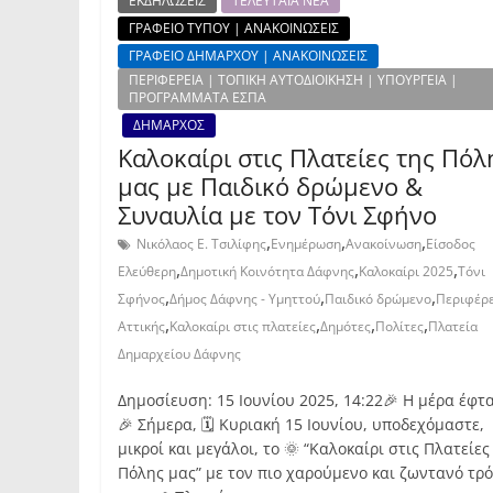
ΕΚΔΗΛΩΣΕΙΣ
ΤΕΛΕΥΤΑΙΑ ΝΕΑ
ΓΡΑΦΕΙΟ ΤΥΠΟΥ | ΑΝΑΚΟΙΝΩΣΕΙΣ
ΓΡΑΦΕΙΟ ΔΗΜΑΡΧΟΥ | ΑΝΑΚΟΙΝΩΣΕΙΣ
ΠΕΡΙΦΕΡΕΙΑ | ΤΟΠΙΚΗ ΑΥΤΟΔΙΟΙΚΗΣΗ | ΥΠΟΥΡΓΕΙΑ |
ΠΡΟΓΡΑΜΜΑΤΑ ΕΣΠΑ
ΔΗΜΑΡΧΟΣ
Καλοκαίρι στις Πλατείες της Πόλ
μας με Παιδικό δρώμενο &
Συναυλία με τον Τόνι Σφήνο
,
,
,
Νικόλαος Ε. Τσιλίφης
Ενημέρωση
Ανακοίνωση
Είσοδος
,
,
,
Ελεύθερη
Δημοτική Κοινότητα Δάφνης
Καλοκαίρι 2025
Τόνι
,
,
,
Σφήνος
Δήμος Δάφνης - Υμηττού
Παιδικό δρώμενο
Περιφέρε
,
,
,
,
Αττικής
Καλοκαίρι στις πλατείες
Δημότες
Πολίτες
Πλατεία
Δημαρχείου Δάφνης
Δημοσίευση: 15 Ιουνίου 2025, 14:22🎉 Η μέρα έφτ
🎉 Σήμερα, 🗓 Κυριακή 15 Ιουνίου, υποδεχόμαστε,
μικροί και μεγάλοι, το 🌞 “Καλοκαίρι στις Πλατείες
Πόλης μας” με τον πιο χαρούμενο και ζωντανό τρ