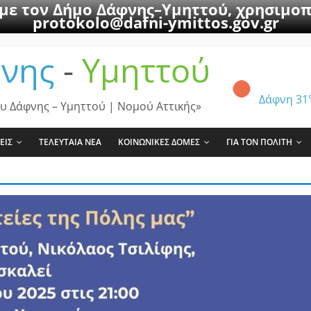
 με τον Δήμο Δάφνης–Υμηττού, χρησιμοπ
protokolo@dafni-ymittos.gov.gr
νης
-
Υμηττού
Δάφνη
31
υ Δάφνης – Υμηττού | Νομού Αττικής»
ΕΙΣ
ΤΕΛΕΥΤΑΙΑ ΝΕΑ
ΚΟΙΝΩΝΙΚΕΣ ΔΟΜΕΣ
ΓΙΑ ΤΟΝ ΠΟΛΙΤΗ