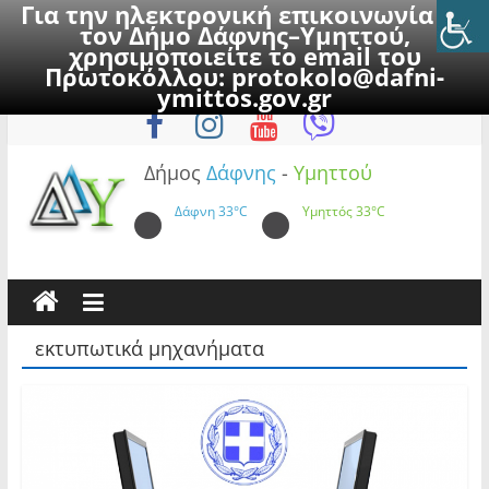
Για την ηλεκτρονική επικοινωνία με
τον Δήμο Δάφνης–Υμηττού,
χρησιμοποιείτε το email του
Πρωτοκόλλου:
protokolo@dafni-
Skip
Σάββατο, 8 Αυγούστου 2026
ymittos.gov.gr
to
content
Δήμος
Δάφνης
-
Υμηττού
Δάφνη
33°C
Υμηττός
33°C
εκτυπωτικά μηχανήματα