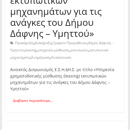
εκτυπωτικών
μηχανημάτων για τις
ανάγκες του Δήμου
Δάφνης – Υμηττού»
,
,
,
Προκήρυξη
Διακήρυξη
Γραφείο Προμηθειών
Δήμος Δάφνης -
,
,
,
,
Υμηττού
leasing
υπηρεσία μίσθωσης
εκτυπωτές
εκτυπωτικά
,
,
μηχανήματα
Ενημέρωση
Ανακοίνωση
Ανοικτός Διαγωνισμός Ε.Σ.Η.ΔΗ.Σ. με τίτλο «Υπηρεσία
χρηματοδοτικής μίσθωσης (leasing) εκτυπωτικών
μηχανημάτων για τις ανάγκες του Δήμου Δάφνης –
Υμηττού»
Διαβάστε περισσότερα...