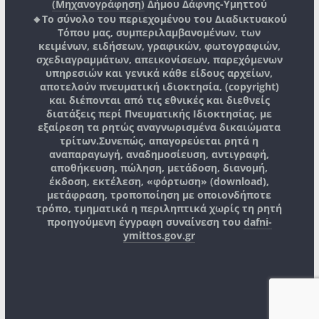
(Μηχανογράφηση)
Δήμου Δάφνης-Υμηττού
🔸Το σύνολο του περιεχομένου του Διαδικτυακού
Τόπου μας, συμπεριλαμβανομένων, των
κειμένων, ειδήσεων, γραφικών, φωτογραφιών,
σχεδιαγραμμάτων, απεικονίσεων, παρεχόμενων
υπηρεσιών και γενικά κάθε είδους αρχείων,
αποτελούν πνευματική ιδιοκτησία, (copyright)
και διέπονται από τις εθνικές και διεθνείς
διατάξεις περί Πνευματικής Ιδιοκτησίας, με
εξαίρεση τα ρητώς αναγνωρισμένα δικαιώματα
τρίτων.
Συνεπώς, απαγορεύεται ρητά η
αναπαραγωγή, αναδημοσίευση, αντιγραφή,
αποθήκευση, πώληση, μετάδοση, διανομή,
έκδοση, εκτέλεση, «φόρτωση» (download),
μετάφραση, τροποποίηση με οποιονδήποτε
τρόπο, τμηματικά η περιληπτικά χωρίς τη ρητή
προηγούμενη έγγραφη συναίνεση του
dafni-
ymittos.gov.gr