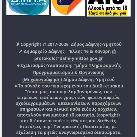
🔰 Copyright © 2017-2026
Δήμος Δάφνης-Υμηττού
📌 Δημαρχείο Δάφνης | Έλλης 16 & Κανάρη 📩 :
protokolo@dafni-ymittos.gov.gr
🔹Σχεδιασμός-Υλοποίηση:
Τμήμα Πληροφορικής
Προγραμματισμού & Οργάνωσης
(Μηχανογράφηση)
Δήμου Δάφνης-Υμηττού
🔸Το σύνολο του περιεχομένου του Διαδικτυακού
Τόπου μας, συμπεριλαμβανομένων, των
κειμένων, ειδήσεων, γραφικών, φωτογραφιών,
σχεδιαγραμμάτων, απεικονίσεων, παρεχόμενων
υπηρεσιών και γενικά κάθε είδους αρχείων,
αποτελούν πνευματική ιδιοκτησία, (copyright)
και διέπονται από τις εθνικές και διεθνείς
διατάξεις περί Πνευματικής Ιδιοκτησίας, με
εξαίρεση τα ρητώς αναγνωρισμένα δικαιώματα