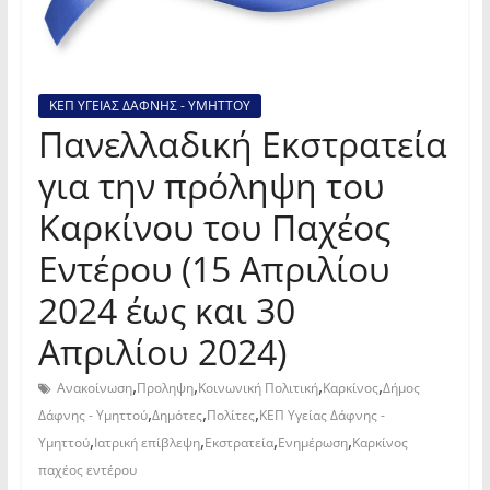
ΚΕΠ ΥΓΕΙΑΣ ΔΑΦΝΗΣ - ΥΜΗΤΤΟΥ
Πανελλαδική Εκστρατεία
για την πρόληψη του
Καρκίνου του Παχέος
Εντέρου (15 Απριλίου
2024 έως και 30
Απριλίου 2024)
,
,
,
,
Ανακοίνωση
Προληψη
Κοινωνική Πολιτική
Καρκίνος
Δήμος
,
,
,
Δάφνης - Υμηττού
Δημότες
Πολίτες
ΚΕΠ Υγείας Δάφνης -
,
,
,
,
Υμηττού
Ιατρική επίβλεψη
Εκστρατεία
Ενημέρωση
Καρκίνος
παχέος εντέρου