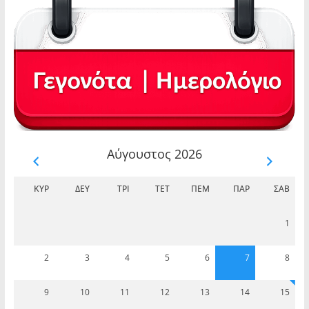
Αύγουστος 2026
ΚΥΡ
ΔΕΥ
ΤΡΊ
ΤΕΤ
ΠΈΜ
ΠΑΡ
ΣΆΒ
1
2
3
4
5
6
7
8
9
10
11
12
13
14
15