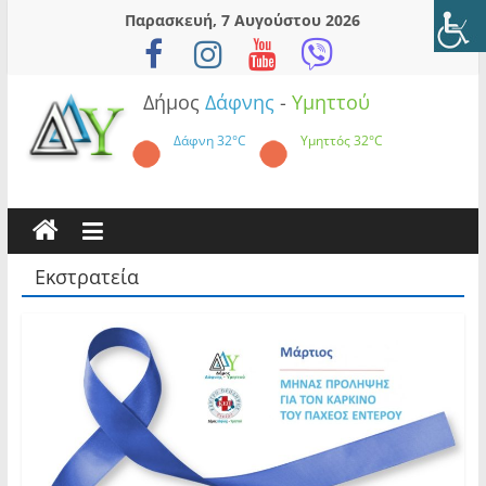
Skip
Παρασκευή, 7 Αυγούστου 2026
to
content
Δήμος
Δάφνης
-
Υμηττού
Δάφνη
32°C
Υμηττός
32°C
Εκστρατεία