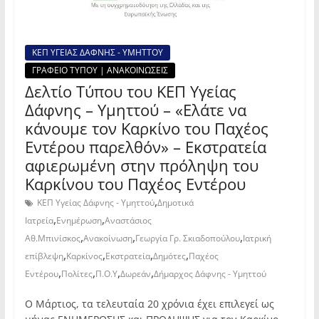
ΚΕΠ ΥΓΕΙΑΣ ΔΑΦΝΗΣ - ΥΜΗΤΤΟΥ
ΓΡΑΦΕΙΟ ΤΥΠΟΥ | ΑΝΑΚΟΙΝΩΣΕΙΣ
Δελτίο Τύπου του ΚΕΠ Υγείας
Δάφνης – Υμηττού – «Ελάτε να
κάνουμε τον Καρκίνο του Παχέος
Εντέρου παρελθόν» – Εκστρατεία
αφιερωμένη στην πρόληψη του
Καρκίνου του Παχέος Εντέρου
,
ΚΕΠ Υγείας Δάφνης - Υμηττού
Δημοτικά
,
,
Ιατρεία
Ενημέρωση
Αναστάσιος
,
,
,
Αθ.Μπινίσκος
Ανακοίνωση
Γεωργία Γρ. Σκιαδοπούλου
Ιατρική
,
,
,
,
επίβλεψη
Καρκίνος
Εκστρατεία
Δημότες
Παχέος
,
,
,
,
Εντέρου
Πολίτες
Π.Ο.Υ
Δωρεάν
Δήμαρχος Δάφνης - Υμηττού
O Mάρτιος, τα τελευταία 20 χρόνια έχει επιλεγεί ως