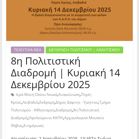
ΤΕΛΕΥΤΑΙΑ ΝΕΑ
ΔΙΕΥΘΥΝΣΗ ΠΟΛΙΤΙΣΜΟΥ | ΑΘΛΗΤΙΣΜΟΥ
8η Πολιτιστική
Διαδρομή | Κυριακή 14
Δεκεμβρίου 2025
,
,
Ιερά Μονή Οσίου Λουκά
Ανακοίνωση
Πηγές
,
,
,
,
Κρύας
Λειβαδιά
Εκδρομή
Δήμος Δάφνης - Υμηττού
Τμήμα
,
,
Πολιτισμού - Αθλητισμού
διαδρομή
8η Πολιτιστική
,
,
Διαδρομή
Οφελούμενοι ΚΑΠΗ
Αρχαιολογικό Μουσείο
,
Θήβας
Ενημέρωση
Δημοσίευση: 2 Δεκεμβρίου 2025, 13:45Το Τμήμα