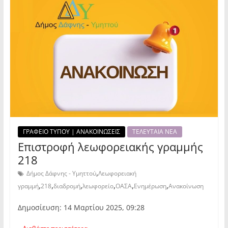
ΓΡΑΦΕΙΟ ΤΥΠΟΥ | ΑΝΑΚΟΙΝΩΣΕΙΣ
ΤΕΛΕΥΤΑΙΑ ΝΕΑ
Επιστροφή λεωφορειακής γραμμής
218
,
Δήμος Δάφνης - Υμηττού
Λεωφορειακή
,
,
,
,
,
,
γραμμή
218
διαδρομή
λεωφορείο
ΟΑΣΑ
Ενημέρωση
Ανακοίνωση
Δημοσίευση: 14 Μαρτίου 2025, 09:28