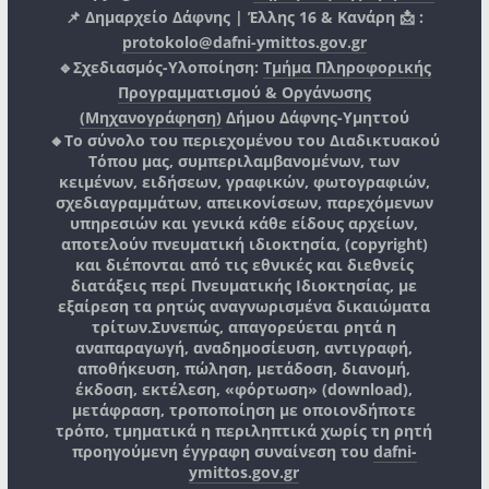
📌 Δημαρχείο Δάφνης | Έλλης 16 & Κανάρη 📩 :
protokolo@dafni-ymittos.gov.gr
🔹Σχεδιασμός-Υλοποίηση:
Τμήμα Πληροφορικής
Προγραμματισμού & Οργάνωσης
(Μηχανογράφηση)
Δήμου Δάφνης-Υμηττού
🔸Το σύνολο του περιεχομένου του Διαδικτυακού
Τόπου μας, συμπεριλαμβανομένων, των
κειμένων, ειδήσεων, γραφικών, φωτογραφιών,
σχεδιαγραμμάτων, απεικονίσεων, παρεχόμενων
υπηρεσιών και γενικά κάθε είδους αρχείων,
αποτελούν πνευματική ιδιοκτησία, (copyright)
και διέπονται από τις εθνικές και διεθνείς
διατάξεις περί Πνευματικής Ιδιοκτησίας, με
εξαίρεση τα ρητώς αναγνωρισμένα δικαιώματα
τρίτων.
Συνεπώς, απαγορεύεται ρητά η
αναπαραγωγή, αναδημοσίευση, αντιγραφή,
αποθήκευση, πώληση, μετάδοση, διανομή,
έκδοση, εκτέλεση, «φόρτωση» (download),
μετάφραση, τροποποίηση με οποιονδήποτε
τρόπο, τμηματικά η περιληπτικά χωρίς τη ρητή
προηγούμενη έγγραφη συναίνεση του
dafni-
ymittos.gov.gr