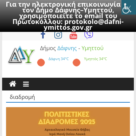
Για την ηλεκτρονική επικοινωνία με
τον Δήμο Δάφνης–Υμηττού,
χρησιμοποιείτε το email του
Πρωτοκόλλου:
protokolo@dafni-
Skip
Σάββατο, 8 Αυγούστου 2026
ymittos.gov.gr
to
content
Δήμος
Δάφνης
-
Υμηττού
Δάφνη
34°C
Υμηττός
34°C
διαδρομή