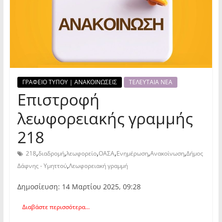
ΓΡΑΦΕΙΟ ΤΥΠΟΥ | ΑΝΑΚΟΙΝΩΣΕΙΣ
ΤΕΛΕΥΤΑΙΑ ΝΕΑ
Επιστροφή
λεωφορειακής γραμμής
218
,
,
,
,
,
,
218
διαδρομή
λεωφορείο
ΟΑΣΑ
Ενημέρωση
Ανακοίνωση
Δήμος
,
Δάφνης - Υμηττού
Λεωφορειακή γραμμή
Δημοσίευση: 14 Μαρτίου 2025, 09:28
Διαβάστε περισσότερα...