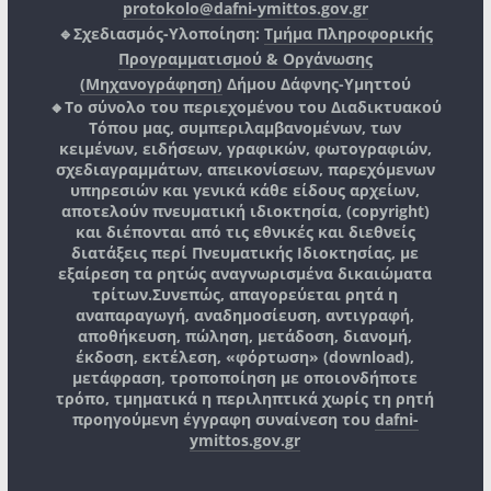
protokolo@dafni-ymittos.gov.gr
🔹Σχεδιασμός-Υλοποίηση:
Τμήμα Πληροφορικής
Προγραμματισμού & Οργάνωσης
(Μηχανογράφηση)
Δήμου Δάφνης-Υμηττού
🔸Το σύνολο του περιεχομένου του Διαδικτυακού
Τόπου μας, συμπεριλαμβανομένων, των
κειμένων, ειδήσεων, γραφικών, φωτογραφιών,
σχεδιαγραμμάτων, απεικονίσεων, παρεχόμενων
υπηρεσιών και γενικά κάθε είδους αρχείων,
αποτελούν πνευματική ιδιοκτησία, (copyright)
και διέπονται από τις εθνικές και διεθνείς
διατάξεις περί Πνευματικής Ιδιοκτησίας, με
εξαίρεση τα ρητώς αναγνωρισμένα δικαιώματα
τρίτων.
Συνεπώς, απαγορεύεται ρητά η
αναπαραγωγή, αναδημοσίευση, αντιγραφή,
αποθήκευση, πώληση, μετάδοση, διανομή,
έκδοση, εκτέλεση, «φόρτωση» (download),
μετάφραση, τροποποίηση με οποιονδήποτε
τρόπο, τμηματικά η περιληπτικά χωρίς τη ρητή
προηγούμενη έγγραφη συναίνεση του
dafni-
ymittos.gov.gr