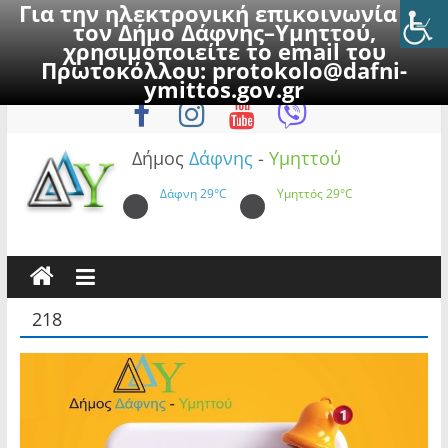
Για την ηλεκτρονική επικοινωνία με
τον Δήμο Δάφνης–Υμηττού,
χρησιμοποιείτε το email του
Πρωτοκόλλου:
protokolo@dafni-
Skip
Παρασκευή, 7 Αυγούστου 2026
ymittos.gov.gr
to
content
Δήμος
Δάφνης
-
Υμηττού
Δάφνη
29°C
Υμηττός
29°C
218