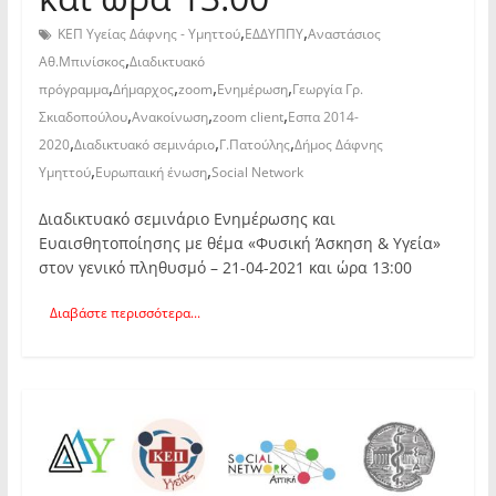
,
,
ΚΕΠ Υγείας Δάφνης - Υμηττού
ΕΔΔΥΠΠΥ
Αναστάσιος
,
Αθ.Μπινίσκος
Διαδικτυακό
,
,
,
,
πρόγραμμα
Δήμαρχος
zoom
Ενημέρωση
Γεωργία Γρ.
,
,
,
Σκιαδοπούλου
Ανακοίνωση
zoom client
Εσπα 2014-
,
,
,
2020
Διαδικτυακό σεμινάριο
Γ.Πατούλης
Δήμος Δάφνης
,
,
Υμηττού
Ευρωπαική ένωση
Social Network
Διαδικτυακό σεμινάριο Ενημέρωσης και
Ευαισθητοποίησης με θέμα «Φυσική Άσκηση & Υγεία»
στον γενικό πληθυσμό – 21-04-2021 και ώρα 13:00
Διαβάστε περισσότερα...