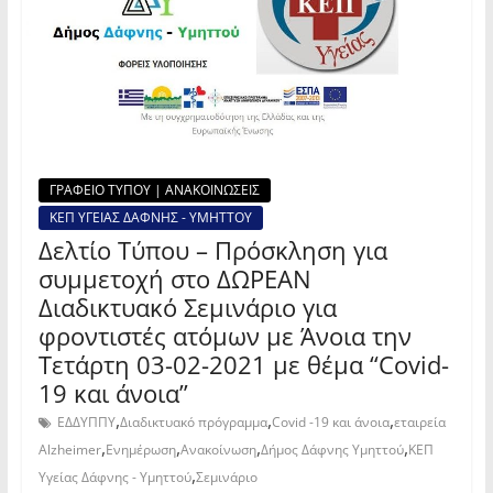
ΓΡΑΦΕΙΟ ΤΥΠΟΥ | ΑΝΑΚΟΙΝΩΣΕΙΣ
ΚΕΠ ΥΓΕΙΑΣ ΔΑΦΝΗΣ - ΥΜΗΤΤΟΥ
Δελτίο Τύπου – Πρόσκληση για
συμμετοχή στο ΔΩΡΕΑΝ
Διαδικτυακό Σεμινάριο για
φροντιστές ατόμων με Άνοια την
Τετάρτη 03-02-2021 με θέμα “Covid-
19 και άνοια”
,
,
,
ΕΔΔΥΠΠΥ
Διαδικτυακό πρόγραμμα
Cοvid -19 και άνοια
εταιρεία
,
,
,
,
Alzheimer
Ενημέρωση
Ανακοίνωση
Δήμος Δάφνης Υμηττού
ΚΕΠ
,
Υγείας Δάφνης - Υμηττού
Σεμινάριο