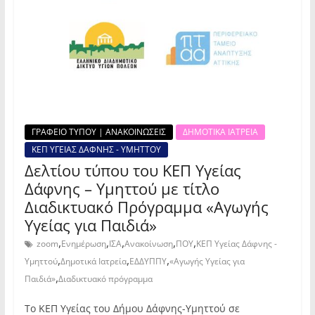
ΓΡΑΦΕΙΟ ΤΥΠΟΥ | ΑΝΑΚΟΙΝΩΣΕΙΣ
ΔΗΜΟΤΙΚΑ ΙΑΤΡΕΙΑ
ΚΕΠ ΥΓΕΙΑΣ ΔΑΦΝΗΣ - ΥΜΗΤΤΟΥ
Δελτίου τύπου του ΚΕΠ Υγείας
Δάφνης – Υμηττού με τίτλο
Διαδικτυακό Πρόγραμμα «Αγωγής
Υγείας για Παιδιά»
,
,
,
,
,
zoom
Ενημέρωση
ΙΣΑ
Ανακοίνωση
ΠΟΥ
ΚΕΠ Υγείας Δάφνης -
,
,
,
Υμηττού
Δημοτικά Ιατρεία
ΕΔΔΥΠΠΥ
«Αγωγής Υγείας για
,
Παιδιά»
Διαδικτυακό πρόγραμμα
Το ΚΕΠ Υγείας του Δήμου Δάφνης-Υμηττού σε