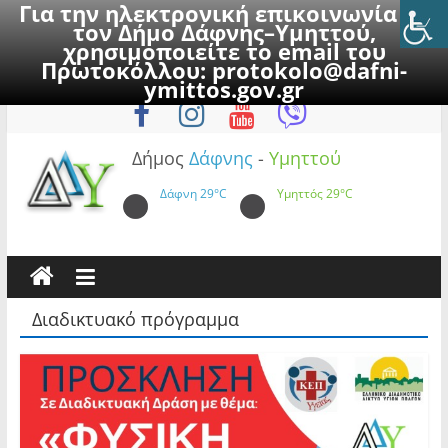
Για την ηλεκτρονική επικοινωνία με
τον Δήμο Δάφνης–Υμηττού,
χρησιμοποιείτε το email του
Πρωτοκόλλου:
protokolo@dafni-
Skip
Παρασκευή, 7 Αυγούστου 2026
ymittos.gov.gr
to
content
Δήμος
Δάφνης
-
Υμηττού
Δάφνη
29°C
Υμηττός
29°C
Διαδικτυακό πρόγραμμα