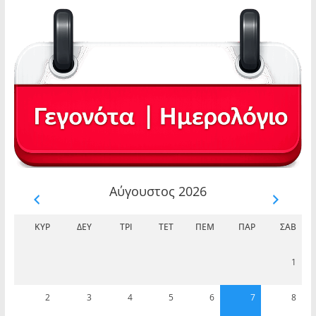
Αύγουστος 2026
ΚΥΡ
ΔΕΥ
ΤΡΊ
ΤΕΤ
ΠΈΜ
ΠΑΡ
ΣΆΒ
1
2
3
4
5
6
7
8