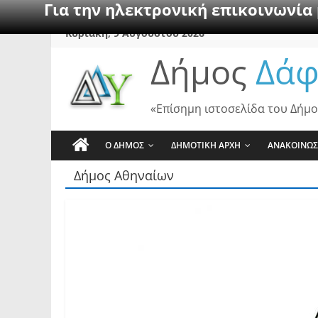
Για την ηλεκτρονική επικοινωνία
Skip
Κυριακή, 9 Αυγούστου 2026
to
Δήμος
Δάφ
content
«Επίσημη ιστοσελίδα του Δήμο
Ο ΔΗΜΟΣ
ΔΗΜΟΤΙΚΗ ΑΡΧΗ
ΑΝΑΚΟΙΝΩΣ
Δήμος Αθηναίων