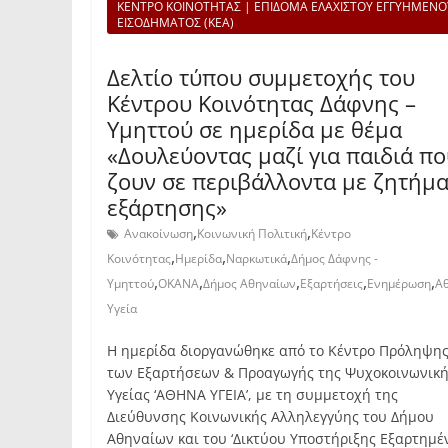
ΚΕΝΤΡΟ ΚΟΙΝΟΤΗΤΑΣ | ΕΠΙΔΟΜΑ ΕΛΑΧΙΣΤΟΥ ΕΓΓΥΗΜΕΝΟ
ΕΙΣΟΔΗΜΑΤΟΣ (ΚΕΑ)
Δελτίο τύπου συμμετοχής του
Κέντρου Κοινότητας Δάφνης –
Υμηττού σε ημερίδα με θέμα
«Δουλεύοντας μαζί για παιδιά πο
ζουν σε περιβάλλοντα με ζητήμ
εξάρτησης»
,
,
Ανακοίνωση
Κοινωνική Πολιτική
Κέντρο
,
,
,
Κοινότητας
Ημερίδα
Ναρκωτικά
Δήμος Δάφνης -
,
,
,
,
,
Υμηττού
ΟΚΑΝΑ
Δήμος Αθηναίων
Εξαρτήσεις
Ενημέρωση
Α
Υγεία
Η ημερίδα διοργανώθηκε από το Κέντρο Πρόληψη
των Εξαρτήσεων & Προαγωγής της Ψυχοκοινωνικ
Υγείας ‘ΑΘΗΝΑ ΥΓΕΙΑ’, με τη συμμετοχή της
Διεύθυνσης Κοινωνικής Αλληλεγγύης του Δήμου
Αθηναίων και του ‘Δικτύου Υποστήριξης Εξαρτημ