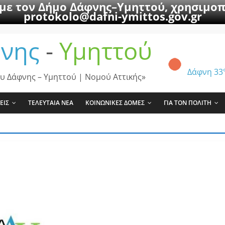
 με τον Δήμο Δάφνης–Υμηττού, χρησιμοπ
protokolo@dafni-ymittos.gov.gr
νης
-
Υμηττού
Δάφνη
33
υ Δάφνης – Υμηττού | Νομού Αττικής»
ΕΙΣ
ΤΕΛΕΥΤΑΙΑ ΝΕΑ
ΚΟΙΝΩΝΙΚΕΣ ΔΟΜΕΣ
ΓΙΑ ΤΟΝ ΠΟΛΙΤΗ