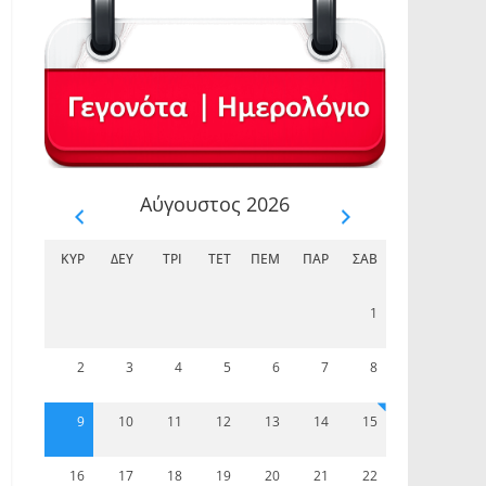
Αύγουστος 2026
ΚΥΡ
ΔΕΥ
ΤΡΊ
ΤΕΤ
ΠΈΜ
ΠΑΡ
ΣΆΒ
1
2
3
4
5
6
7
8
9
10
11
12
13
14
15
16
17
18
19
20
21
22