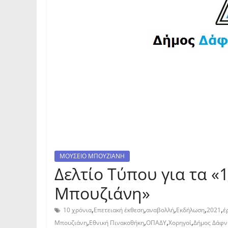
ΜΟΥΣΕΙΟ ΜΠΟΥΖΙΑΝΗ
Δελτίο Τύπου για τα «
Μπουζιάνη»
,
,
,
,
,
10 χρόνια
Επετειακή έκθεση
αναβολλή
Εκδήλωση
2021
έ
,
,
,
,
Μπουζιάνη
Εθνική Πινακοθήκη
ΟΠΑΔΥ
Χορηγοί
Δήμος Δάφν