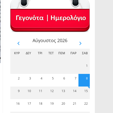
Αύγουστος 2026
ΚΥΡ
ΔΕΥ
ΤΡΊ
ΤΕΤ
ΠΈΜ
ΠΑΡ
ΣΆΒ
1
2
3
4
5
6
7
8
9
10
11
12
13
14
15
16
17
18
19
20
21
22