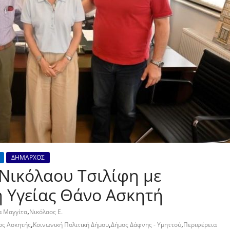
ΔΗΜΑΡΧΟΣ
Νικόλαου Τσιλίφη με
η Υγείας Θάνο Ασκητή
,
α Μαγγίτα
Νικόλαος Ε.
,
,
,
ος Ασκητής
Κοινωνική Πολιτική Δήμου
Δήμος Δάφνης - Υμηττού
Περιφέρεια