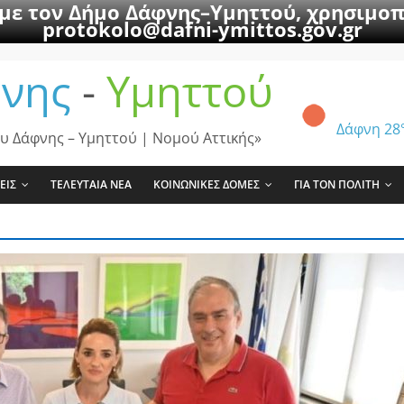
 με τον Δήμο Δάφνης–Υμηττού, χρησιμοπ
protokolo@dafni-ymittos.gov.gr
νης
-
Υμηττού
Δάφνη
28
υ Δάφνης – Υμηττού | Νομού Αττικής»
ΕΙΣ
ΤΕΛΕΥΤΑΙΑ ΝΕΑ
ΚΟΙΝΩΝΙΚΕΣ ΔΟΜΕΣ
ΓΙΑ ΤΟΝ ΠΟΛΙΤΗ