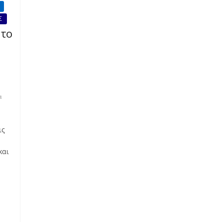
Σ
 το
α
ις
και