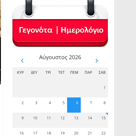
Αύγουστος 2026
ΚΥΡ
ΔΕΥ
ΤΡΊ
ΤΕΤ
ΠΈΜ
ΠΑΡ
ΣΆΒ
1
2
3
4
5
6
7
8
9
10
11
12
13
14
15
16
17
18
19
20
21
22