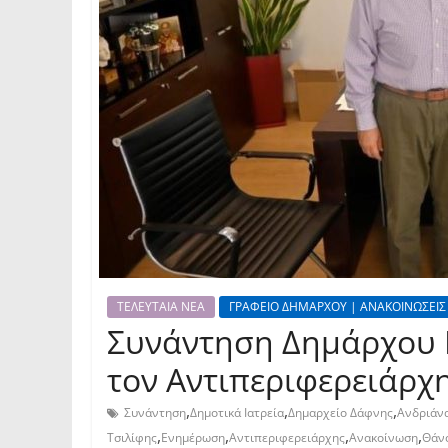
ΤΕΛΕΥΤΑΙΑ ΝΕΑ
ΓΡΑΦΕΙΟ ΔΗΜΑΡΧΟΥ | ΑΝΑΚΟΙΝΩΣΕΙΣ
Συνάντηση Δημάρχου 
τον Αντιπεριφερειάρχ
,
,
,
Συνάντηση
Δημοτικά Ιατρεία
Δημαρχείο Δάφνης
Ανδριάν
,
,
,
,
Τσιλίφης
Ενημέρωση
Αντιπεριφερειάρχης
Ανακοίνωση
Θάν