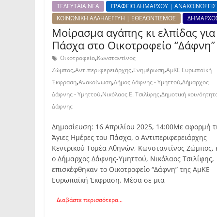
ΤΕΛΕΥΤΑΙΑ ΝΕΑ
ΓΡΑΦΕΙΟ ΔΗΜΑΡΧΟΥ | ΑΝΑΚΟΙΝΩΣΕΙΣ
ΚΟΙΝΩΝΙΚΗ ΑΛΛΗΛΕΓΓΥΗ | ΕΘΕΛΟΝΤΙΣΜΟΣ
ΔΗΜΑΡΧΟ
Μοίρασμα αγάπης κι ελπίδας για
Πάσχα στο Οικοτροφείο “Δάφνη”
,
Οικοτροφείο
Κωνσταντίνος
,
,
,
Ζώμπος
Αντιπεριφερειάρχης
Ενημέρωση
ΑμΚΕ Ευρωπαϊκή
,
,
,
Έκφραση
Ανακοίνωση
Δήμος Δάφνης - Υμηττού
Δήμαρχος
,
,
Δάφνης - Υμηττού
Νικόλαος Ε. Τσιλίφης
Δημοτική κοινόητητ
Δάφνης
Δημοσίευση: 16 Απριλίου 2025, 14:00Με αφορμή τ
Άγιες Ημέρες του Πάσχα, ο Αντιπεριφερειάρχης
Κεντρικού Τομέα Αθηνών, Κωνσταντίνος Ζώμπος, 
ο Δήμαρχος Δάφνης-Υμηττού, Νικόλαος Τσιλίφης,
επισκέφθηκαν το Οικοτροφείο “Δάφνη” της ΑμΚΕ
Ευρωπαϊκή Έκφραση. Μέσα σε μια
Διαβάστε περισσότερα...