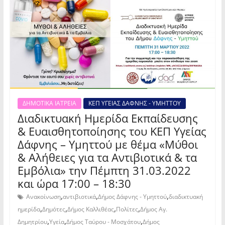
ΔΗΜΟΤΙΚΑ ΙΑΤΡΕΙΑ
ΚΕΠ ΥΓΕΙΑΣ ΔΑΦΝΗΣ - ΥΜΗΤΤΟΥ
Διαδικτυακή Ημερίδα Εκπαίδευσης
& Ευαισθητοποίησης του ΚΕΠ Υγείας
Δάφνης – Υμηττού με θέμα «Μύθοι
& Αλήθειες για τα Αντιβιοτικά & τα
Εμβόλια» την Πέμπτη 31.03.2022
και ώρα 17:00 – 18:30
,
,
,
Ανακοίνωση
αντιβιοτικά
Δήμος Δάφνης - Υμηττού
διαδικτυακή
,
,
,
,
ημερίδα
Δημότες
Δήμος Καλλιθέας
Πολίτες
Δήμος Αγ.
,
,
,
Δημητρίου
Υγεία
Δήμος Ταύρου - Μοσχάτου
Δήμος