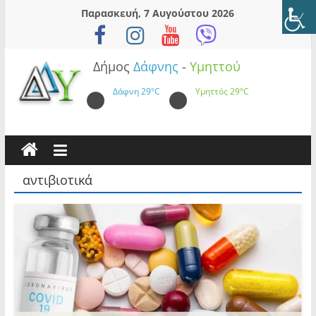
Skip
Παρασκευή, 7 Αυγούστου 2026
to
content
Δήμος
Δάφνης
-
Υμηττού
Δάφνη
29°C
Υμηττός
29°C
αντιβιοτικά