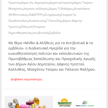
,
,
,
Υμηττού
Δήμος Αγ. Δημητρίου
Δημοτικά Ιατρεία
Δήμος Ταύρου -
,
,
,
Μοσχάτου
Ιατρικός σύλλογος
Δήμος Π.Φαλήρου
Αναστάσιος
,
,
,
Αθ.Μπινίσκος
«ΕΔΔΥΠΠΥ»
Ενημέρωση
Γεωργία Γρ.
,
,
,
Σκιαδοπούλου
Ανακοίνωση
Γ.Πατούλης
Δήμος Δάφνης -
,
Υμηττού
Ελληνική Εταιρεία
,
,
Χημειοθεραπείας
αντιβιοτικά
Εμβόλια
Με θέμα «Μύθοι & Αλήθειες για τα Αντιβιοτικά & τα
εμβόλια», η διαδικτυακή Ημερίδα για την
ευαισθητοποίηση πολιτών και εκπαιδευτικών της
Πρωτοβάθμιας Εκπαίδευσης και Προσχολικής Αγωγής
των Δήμων Αγίου Δημητρίου, Δάφνης-Υμηττού,
Καλλιθέας, Μοσχάτου-Ταύρου και Παλαιού Φαλήρου.
Διαβάστε περισσότερα...