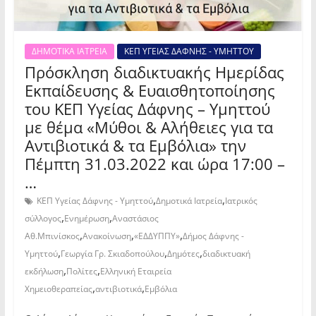
ΔΗΜΟΤΙΚΑ ΙΑΤΡΕΙΑ
ΚΕΠ ΥΓΕΙΑΣ ΔΑΦΝΗΣ - ΥΜΗΤΤΟΥ
Πρόσκληση διαδικτυακής Ημερίδας
Εκπαίδευσης & Ευαισθητοποίησης
του ΚΕΠ Υγείας Δάφνης – Υμηττού
με θέμα «Μύθοι & Αλήθειες για τα
Αντιβιοτικά & τα Εμβόλια» την
Πέμπτη 31.03.2022 και ώρα 17:00 –
…
,
,
ΚΕΠ Υγείας Δάφνης - Υμηττού
Δημοτικά Ιατρεία
Ιατρικός
,
,
σύλλογος
Ενημέρωση
Αναστάσιος
,
,
,
Αθ.Μπινίσκος
Ανακοίνωση
«ΕΔΔΥΠΠΥ»
Δήμος Δάφνης -
,
,
,
Υμηττού
Γεωργία Γρ. Σκιαδοπούλου
Δημότες
διαδικτυακή
,
,
εκδήλωση
Πολίτες
Ελληνική Εταιρεία
,
,
Χημειοθεραπείας
αντιβιοτικά
Εμβόλια