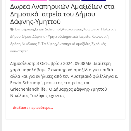
Δωρεά Αναπηρικών Αμαξιδίων στα
Δημοτικά Ιατρεία του Δήμου
Δάφνης-Υμηττού
,
,
,
Ενημέρωση
Erwin Schrumpf
Ανακοίνωση
Κοινωνική Πολιτική
,
,
,
Δήμου
Δήμος Δάφνης - Υμηττού
Δημοτικά Ιατρεία
Κοινωνική
,
,
,
δράση
Νικόλαος Ε. Τσιλίφης
Αναπηρικά αμαξίδια
Σχολικές
κοινότητες
Δημοσίευση: 3 Οκτωβρίου 2024, 09:38Με ιδιαίτερη
χαρά παραλάβαμε 7 αναπηρικά αμαξίδια για παιδιά
αλλά και για ενήλικες από τον Αυστριακό φιλέλληνα κ.
Erwin Schrumpf, μέσω της εταιρείας του
Griechenlandhilfe. Ο Δήμαρχος Δάφνης-Υμηττού
Νικόλαος Τσιλίφης έχοντας
Διαβάστε περισσότερα...