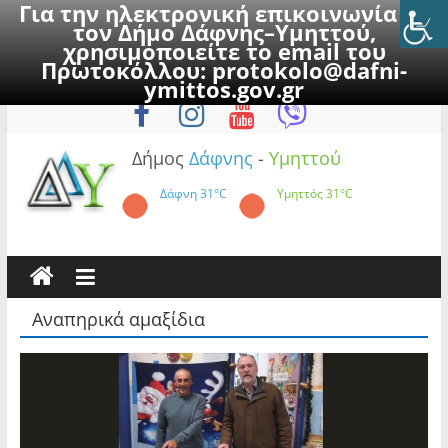
Για την ηλεκτρονική επικοινωνία με
τον Δήμο Δάφνης–Υμηττού,
χρησιμοποιείτε το email του
Πρωτοκόλλου:
protokolo@dafni-
Skip
Κυριακή, 9 Αυγούστου 2026
ymittos.gov.gr
to
content
Δήμος
Δάφνης
-
Υμηττού
Δάφνη
31°C
Υμηττός
31°C
Αναπηρικά αμαξίδια