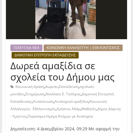
ΤΕΛΕΥΤΑΙΑ ΝΕΑ
ΚΟΙΝΩΝΙΚΗ ΑΛΛΗΛΕΓΓΥΗ | ΕΘΕΛΟΝΤΙΣΜΟΣ
ΔΗΜΟΤΙΚΗ ΕΠΙΤΡΟΠΗ ΕΚΠΑΙΔΕΥΣΗΣ
Δωρεά αμαξίδια σε
σχολεία του Δήμου μας
,
,
,
Κοινωνική δράση
δωρεάν
Εκπαίδευση
σχολικές
,
,
,
μονάδες
Ενημέρωση
Νικόλαος Ε. Τσιλίφης
Δημοτική Επιτροπή
,
,
,
Εκπαίδευσης
Ανακοίνωση
Αναπηρικά αμαξίδια
Κοινωνική
,
,
,
Αλληλεγγύη - Εθελοντισμός
Χρήστος Αδάμ
Μαθητές
Δήμος Δάφνης
,
- Υμηττού
Παγκόσμια Ημέρα Ατόμων με Αναπηρία
Δημοσίευση: 4 Δεκεμβρίου 2024, 09:29 Με αφορμή την