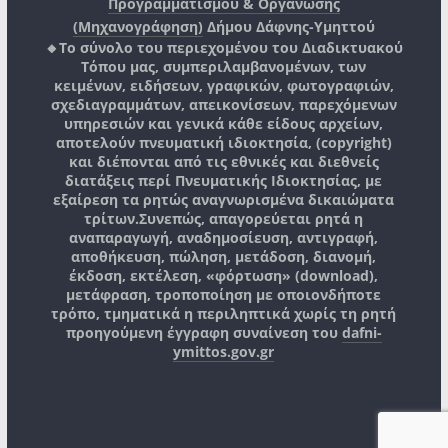
Προγραμματισμού & Οργάνωσης
(Μηχανογράφηση)
Δήμου Δάφνης-Υμηττού
🔸Το σύνολο του περιεχομένου του Διαδικτυακού
Τόπου μας, συμπεριλαμβανομένων, των
κειμένων, ειδήσεων, γραφικών, φωτογραφιών,
σχεδιαγραμμάτων, απεικονίσεων, παρεχόμενων
υπηρεσιών και γενικά κάθε είδους αρχείων,
αποτελούν πνευματική ιδιοκτησία, (copyright)
και διέπονται από τις εθνικές και διεθνείς
διατάξεις περί Πνευματικής Ιδιοκτησίας, με
εξαίρεση τα ρητώς αναγνωρισμένα δικαιώματα
τρίτων.
Συνεπώς, απαγορεύεται ρητά η
αναπαραγωγή, αναδημοσίευση, αντιγραφή,
αποθήκευση, πώληση, μετάδοση, διανομή,
έκδοση, εκτέλεση, «φόρτωση» (download),
μετάφραση, τροποποίηση με οποιονδήποτε
τρόπο, τμηματικά η περιληπτικά χωρίς τη ρητή
προηγούμενη έγγραφη συναίνεση του
dafni-
ymittos.gov.gr