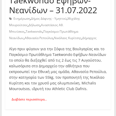
Taekwondo Εφήβων-
Νεανίδων – 31.07.2022
,
,
Ενημέρωση
Δήμος Δάφνης - Υμηττού
Μιχάλης
,
,
Μουρούτσος
Δήλωση
Αναστάσιος Αθ.
,
,
Μπινίσκος
Taekwondo
Παγκόσμιο Πρωτάθλημα
,
,
,
Νεανίδων
Αθανασία Ρεπούλια
Νικόλαος Κυρίτσης
Δήμαρχος
Λίγο πριν φύγουν για την Σόφια της Βουλγαρίας και το
Παγκόσμιο Πρωτάθλημα Taekwondo Εφήβων-Νεανίδων
το οποίο θα διεξαχθεί από τις 2 έως τις 7 Αυγούστου,
καλωσόρισα στο Δημαρχείο την αθλήτρια που
εκπροσωπεί την Εθνική μας ομάδα, Αθανασία Ρεπούλια,
στην κατηγορία των 55kg, τον προπονητή της Νικόλαο
Κυρίτση και τον χρυσό μας ολυμπιονίκη, Michalis
Mouroutsos, ιδρυτή του Athletic Club Dafnis.
Διαβάστε περισσότερα...