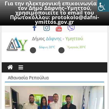
Για την ηλεκτρονική επικοινωνία με
τον Δήμο Δάφνης–Υμηττού,
χρησιμοποιείτε το email του
Πρωτοκόλλου:
protokolo@dafni-
Skip
Κυριακή, 9 Αυγούστου 2026
ymittos.gov.gr
to
content
Δήμος
Δάφνης
-
Υμηττού
Δάφνη
30°C
Υμηττός
30°C
Αθανασία Ρεπούλια