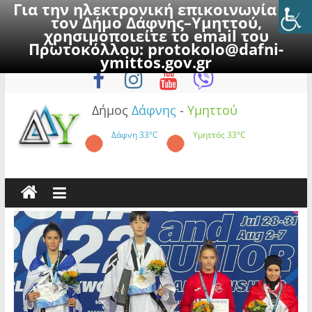
Για την ηλεκτρονική επικοινωνία με
τον Δήμο Δάφνης–Υμηττού,
χρησιμοποιείτε το email του
Πρωτοκόλλου:
protokolo@dafni-
Skip
Δευτέρα, 10 Αυγούστου 2026
ymittos.gov.gr
to
content
Δήμος
Δάφνης
-
Υμηττού
Δάφνη
33°C
Υμηττός
33°C