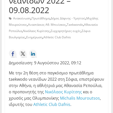
νεανίδων 2022 –
09.08.2022
,
,
,
Ανακοίνωση
Πρωτάθλημα
Δήμος Δάφνης - Υμηττού
Μιχάλης
,
,
,
Μουρούτσος
Αναστάσιος Αθ. Μπινίσκος
Taekwondo
Αθανασία
,
,
,
Ρεπούλια
Νικόλαος Κυρίτσης
Συγχαρητήριες ευχές
Σόφια
,
,
Βουλγαρίας
Ενημέρωση
Athletic Club Dafnis
Δημοσίευση: 9 Αυγούστου 2022, 09:12
Με την 2η θέση στο παγκόσμιο πρωτάθλημα
taekwodo νεανίδων 2022 στη Σόφια, επιστρέφουν
στην Αθήνα, η αθλήτριά μας Αθανασία Ρεπούλια,
ο προπονητής της
Νικόλαος Κυρίτσης
και ο
χρυσός μας Ολυμπιονίκης
Michalis Mouroutsos
,
ιδρυτής του
Athletic Club Dafnis
.