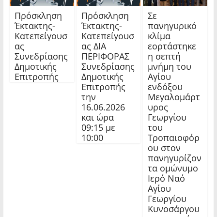
Πρόσκληση
Πρόσκληση
Σε
Έκτακτης-
Έκτακτης-
πανηγυρικό
Κατεπείγουσ
Κατεπείγουσ
κλίμα
ας
ας ΔΙΑ
εορτάστηκε
Συνεδρίασης
ΠΕΡΙΦΟΡΑΣ
η σεπτή
Δημοτικής
Συνεδρίασης
μνήμη του
Επιτροπής
Δημοτικής
Αγίου
Επιτροπής
ενδόξου
την
Μεγαλομάρτ
16.06.2026
υρος
και ώρα
Γεωργίου
09:15 με
του
10:00
Τροπαιοφόρ
ου στον
πανηγυρίζον
τα ομώνυμο
Ιερό Ναό
Αγίου
Γεωργίου
Κυνοσάργου