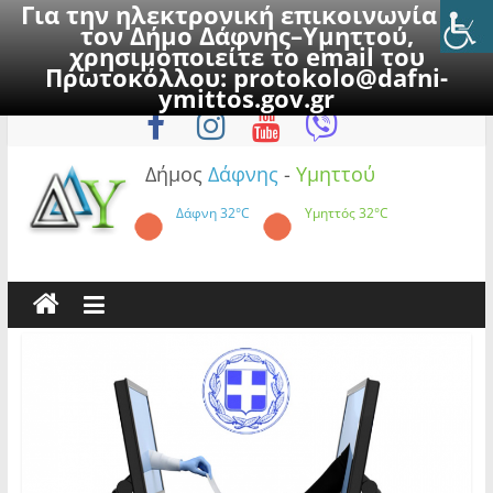
Για την ηλεκτρονική επικοινωνία με
τον Δήμο Δάφνης–Υμηττού,
χρησιμοποιείτε το email του
Πρωτοκόλλου:
protokolo@dafni-
Skip
Πέμπτη, 6 Αυγούστου 2026
ymittos.gov.gr
to
content
Δήμος
Δάφνης
-
Υμηττού
Δάφνη
32°C
Υμηττός
32°C