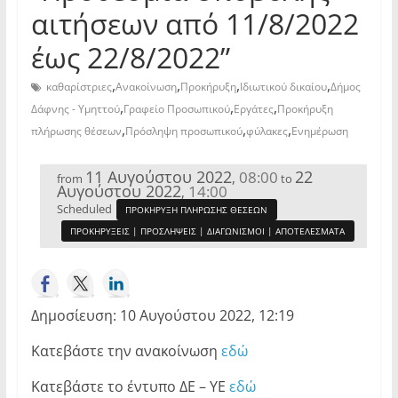
αιτήσεων από 11/8/2022
έως 22/8/2022”
,
,
,
,
καθαρίστριες
Ανακοίνωση
Προκήρυξη
Ιδιωτικού δικαίου
Δήμος
,
,
,
Δάφνης - Υμηττού
Γραφείο Προσωπικού
Εργάτες
Προκήρυξη
,
,
,
πλήρωσης θέσεων
Πρόσληψη προσωπικού
φύλακες
Ενημέρωση
11 Αυγούστου 2022
22
08:00
,
from
to
Αυγούστου 2022
14:00
,
Scheduled
ΠΡΟΚΗΡΥΞΗ ΠΛΗΡΩΣΗΣ ΘΕΣΕΩΝ
ΠΡΟΚΗΡΥΞΕΙΣ | ΠΡΟΣΛΗΨΕΙΣ | ΔΙΑΓΩΝΙΣΜΟΙ | ΑΠΟΤΕΛΕΣΜΑΤΑ
Δημοσίευση: 10 Αυγούστου 2022, 12:19
Κατεβάστε την ανακοίνωση
εδώ
Κατεβάστε το έντυπο ΔΕ – ΥΕ
εδώ