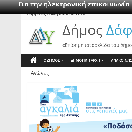
Για την ηλεκτρονική επικοινωνία
Skip
Σάββατο, 8 Αυγούστου 2026
to
Δήμος
Δάφ
content
«Επίσημη ιστοσελίδα του Δήμο
Ο ΔΗΜΟΣ
ΔΗΜΟΤΙΚΗ ΑΡΧΗ
ΑΝΑΚΟΙΝΩΣ
Αγώνες