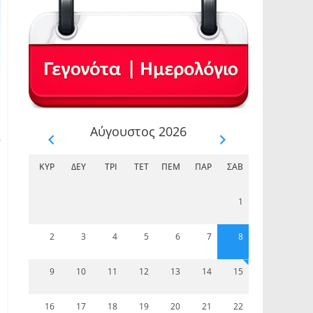
Αύγουστος 2026
ΚΥΡ
ΔΕΥ
ΤΡΊ
ΤΕΤ
ΠΈΜ
ΠΑΡ
ΣΆΒ
1
2
3
4
5
6
7
8
9
10
11
12
13
14
15
16
17
18
19
20
21
22