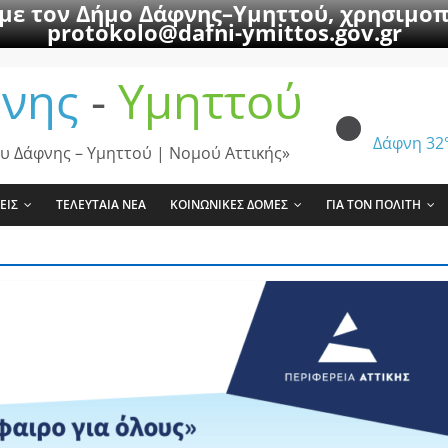
 με τον Δήμο Δάφνης–Υμηττού, χρησιμοπ
protokolo@dafni-ymittos.gov.gr
νης
-
Υμηττού
Δάφνη
32
υ Δάφνης – Υμηττού | Νομού Αττικής»
ΕΙΣ
ΤΕΛΕΥΤΑΙΑ ΝΕΑ
ΚΟΙΝΩΝΙΚΕΣ ΔΟΜΕΣ
ΓΙΑ ΤΟΝ ΠΟΛΙΤΗ