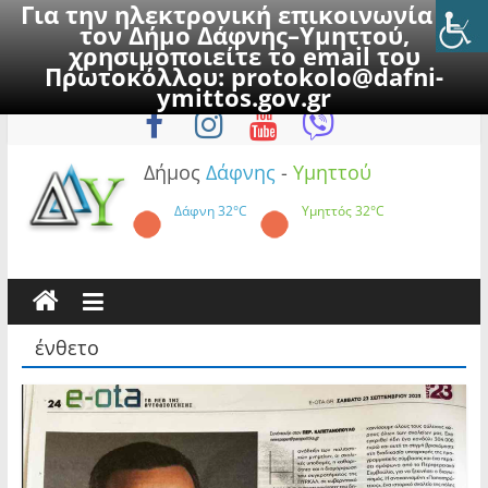
Για την ηλεκτρονική επικοινωνία με
τον Δήμο Δάφνης–Υμηττού,
χρησιμοποιείτε το email του
Πρωτοκόλλου:
protokolo@dafni-
Skip
Κυριακή, 9 Αυγούστου 2026
ymittos.gov.gr
to
content
Δήμος
Δάφνης
-
Υμηττού
Δάφνη
32°C
Υμηττός
32°C
ένθετο