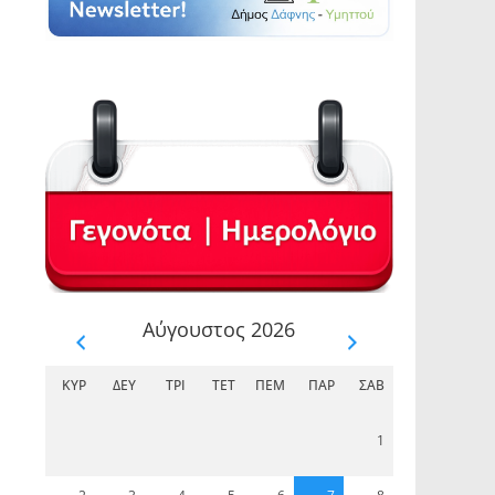
𝝜 
Δά
Αύγουστος 2026
ΚΥΡ
ΔΕΥ
ΤΡΊ
ΤΕΤ
ΠΈΜ
ΠΑΡ
ΣΆΒ
1