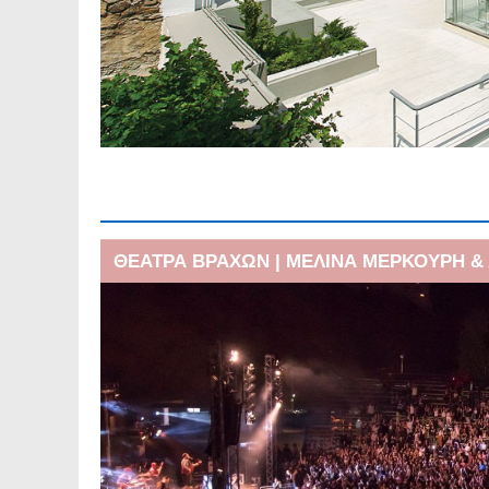
𝝜 𝝥𝝤𝝠𝝜 𝝡𝝖𝝨 𝝤𝝡𝝤𝝦
Δημοτικό Σχολείο Υμηττο
Παρασκευή 31.07.2026 | 
διέλευσης, παραμονής και
ΘΕΑΤΡΑ ΒΡΑΧΩΝ | ΜΕΛΙΝΑ ΜΕΡΚΟΥΡΗ 
ΘΕΑΤΡΑ ΒΡΑΧΩΝ | ΜΕΛΙΝΑ ΜΕΡΚΟΥΡΗ &
Το Φεστιβάλ στη σκιά των
Ανακοίνωση για την πρόσ
δικαίου ορισμένου χρόνο