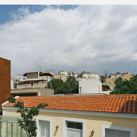
ρμογή μέτρου προληπτικής απαγόρευσης διέλευσης,
ς σε δασικές εκτάσεις, πάρκα και άλση
 βλάβη στον οδοφωτισμό στις οδούς Λάμπρου
 Πλούτωνος, Αριστοτέλους, καθώς και σε τμήμα τη
ρμογή μέτρου προληπτικής απαγόρευσης διέλευσης,
ς σε δασικές εκτάσεις, πάρκα και άλση
6 | Εφαρμογή μέτρου απαγόρευσης διέλευσης,
ς σε δασικές εκτάσεις, πάρκα και άλση