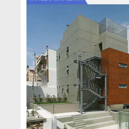
Δευτέρα 03.08.2026 | Εφα
παραμονής και κυκλοφορία
Ανακοίνωση | Εκτεταμένη
Κατσώνη, Ναυάρχου Βότση,
οδού Κυμοθόης
Κυριακή 02.08.2026 | Εφα
παραμονής και κυκλοφορία
Σάββατο 1 Αυγούστου 202
παραμονής και κυκλοφορία