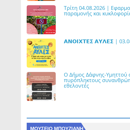
Τρίτη 04.08.2026 | Εφαρμ
παραμονής και κυκλοφορία
𝝖𝝢𝝤𝝞𝝬𝝩𝝚𝝨 𝝖𝝪𝝠𝝚𝝨 | 
Ο Δήμος Δάφνης-Υμηττού σ
πυρόπληκτους συνανθρώπο
εθελοντές
Ανακοίνωση | Αποκαταστά
ΜΟΥΣΕΙΟ ΜΠΟΥΖΙΑΝΗ
οδούς Λάμπρου Κατσώνη, 
και σε τμήμα της οδού Κυ
ΜΟΥΣΕΙΟ ΜΠΟΥΖΙΑΝΗ