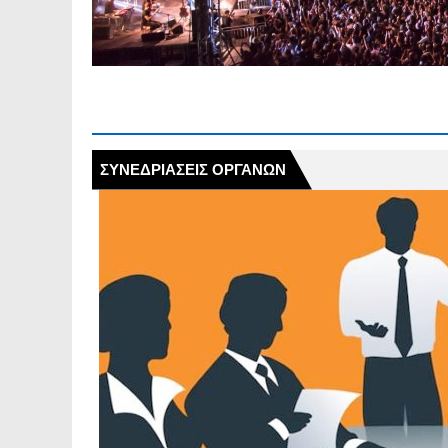
Πέμπτη 30.07.2026 | Εφα
παραμονής και κυκλοφορία
ΣΥΝΕΔΡΙΑΣΕΙΣ ΟΡΓΑΝΩΝ
ΣΥΝΕΔΡΙΑΣΕΙΣ ΟΡΓΑΝΩΝ
𝝜 𝝥𝝤𝝠𝝜 𝝡𝝖𝝨 𝝤𝝡𝝤𝝦
Δημοτικό Σχολείο Δάφνης
27η Τακτική Συνεδρίαση τ
τη Παρασκευή 31.07.2026 κ
Ανακοίνωση | 27.07.2026 
διαδρομής της λεωφορεια