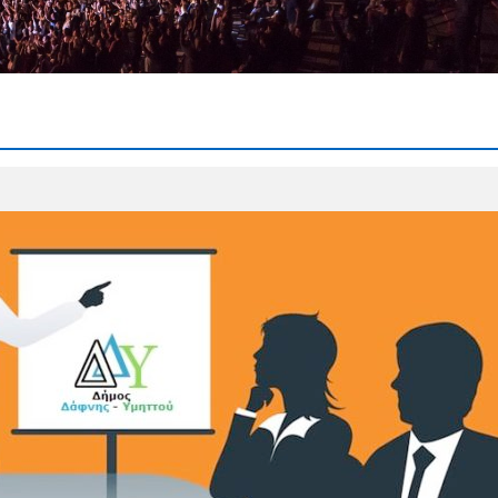
ρμογή μέτρου προληπτικής απαγόρευσης διέλευσης,
ς σε δασικές εκτάσεις, πάρκα και άλση
𝝖𝝞𝝢𝝚𝝞 | Οι σχολικές αυλές ανακατασκευάζονται | 1ο
ης Δημοτικής Επιτροπής του Δήμου Δάφνης-Υμηττού
αι ώρα 10:30 π.μ.
& 28.07.2026 | Προσωρινή Τροποποίηση της
κής γραμμής 856 λόγω έργων στην οδό Ηπείρου