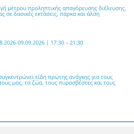
ογή μέτρου προληπτικής απαγόρευσης διέλευσης,
ς σε δασικές εκτάσεις, πάρκα και άλση
03.08.2026-09.09.2026 | 17:30 – 21:30
υγκεντρώνει είδη πρώτης ανάγκης για τους
υς μας, τα ζώα, τους πυροσβέστες και τους
θηκε η λειτουργία του οδοφωτισμού στις
Ναυάρχου Βότση, Πλούτωνος, Αριστοτέλους, καθώ
μοθόης