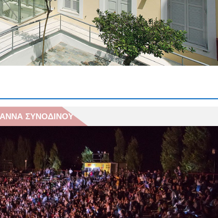
𝝖𝝞𝝢𝝚𝝞 | Οι σχολικές αυλές ανακατασκευάζονται | 1ο
ύ
Εφαρμογή μέτρου προληπτικής απαγόρευσης
 κυκλοφορίας σε δασικές εκτάσεις, πάρκα και άλση
& ΑΝΝΑ ΣΥΝΟΔΙΝΟΥ
 ΑΝΝΑ ΣΥΝΟΔΙΝΟΥ
 Βράχων της πόλης μας… που αγκαλιάζει κάθε ηλικία
ληψη προσωπικού με σχέση εργασίας ιδιωτικού
υ σε υπηρεσίες καθαρισμού σχολικών μονάδων