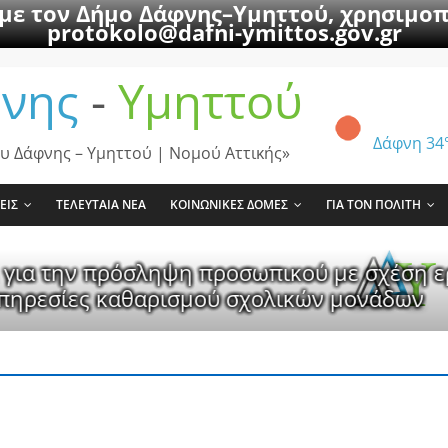
 με τον Δήμο Δάφνης–Υμηττού, χρησιμοπ
protokolo@dafni-ymittos.gov.gr
νης
-
Υμηττού
Δάφνη
34
υ Δάφνης – Υμηττού | Νομού Αττικής»
ΕΙΣ
ΤΕΛΕΥΤΑΙΑ ΝΕΑ
ΚΟΙΝΩΝΙΚΕΣ ΔΟΜΕΣ
ΓΙΑ ΤΟΝ ΠΟΛΙΤΗ
η προσωπικού με σχέση εργασίας ιδιωτικο
ισμού σχολικών μονάδων