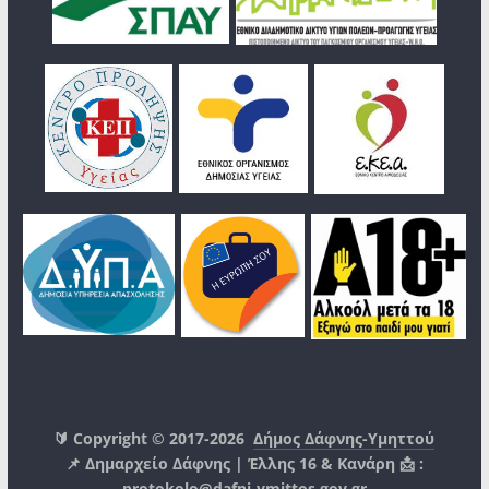
🔰 Copyright © 2017-2026
Δήμος Δάφνης-Υμηττού
📌 Δημαρχείο Δάφνης | Έλλης 16 & Κανάρη 📩 :
protokolo@dafni-ymittos.gov.gr