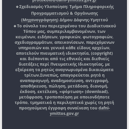
🔹Σχεδιασμός-Υλοποίηση:
Τμήμα Πληροφορικής
Προγραμματισμού & Οργάνωσης
(Μηχανογράφηση)
Δήμου Δάφνης-Υμηττού
🔸Το σύνολο του περιεχομένου του Διαδικτυακού
Τόπου μας, συμπεριλαμβανομένων, των
κειμένων, ειδήσεων, γραφικών, φωτογραφιών,
σχεδιαγραμμάτων, απεικονίσεων, παρεχόμενων
υπηρεσιών και γενικά κάθε είδους αρχείων,
αποτελούν πνευματική ιδιοκτησία, (copyright)
και διέπονται από τις εθνικές και διεθνείς
διατάξεις περί Πνευματικής Ιδιοκτησίας, με
εξαίρεση τα ρητώς αναγνωρισμένα δικαιώματα
τρίτων.
Συνεπώς, απαγορεύεται ρητά η
αναπαραγωγή, αναδημοσίευση, αντιγραφή,
αποθήκευση, πώληση, μετάδοση, διανομή,
έκδοση, εκτέλεση, «φόρτωση» (download),
μετάφραση, τροποποίηση με οποιονδήποτε
τρόπο, τμηματικά η περιληπτικά χωρίς τη ρητή
προηγούμενη έγγραφη συναίνεση του
dafni-
ymittos.gov.gr