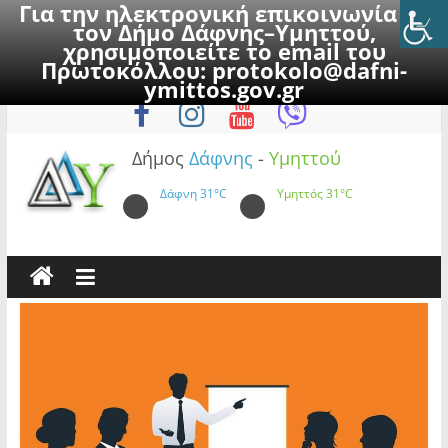
Για την ηλεκτρονική επικοινωνία με
τον Δήμο Δάφνης–Υμηττού,
χρησιμοποιείτε το email του
Πρωτοκόλλου:
protokolo@dafni-
Skip
Σάββατο, 8 Αυγούστου 2026
ymittos.gov.gr
to
content
Δήμος
Δάφνης
-
Υμηττού
Δάφνη
31°C
Υμηττός
31°C