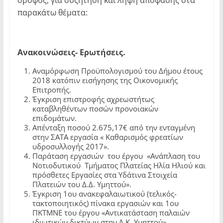
παρακάτω θέματα:
Ανακοινώσεις- Ερωτήσεις
.
Αναμόρφωση Προϋπολογισμού του Δήμου έτους
2018 κατόπιν εισήγησης της Οικονομικής
Επιτροπής.
Έγκριση επιστροφής αχρεωστήτως
καταβληθέντων ποσών προνοιακών
επιδομάτων.
Απένταξη ποσού 2.675,17€ από την ενταγμένη
στην ΣΑΤΑ εργασία « Καθαρισμός φρεατίων
υδροσυλλογής 2017».
Παράταση εργασιών του έργου
«Ανάπλαση του
Νοτιοδυτικού Τμήματος Πλατείας Ηλία Ηλιού και
πρόσθετες Εργασίες στα Υδάτινα Στοιχεία
Πλατειών του Δ.Δ. Υμηττού».
Έγκριση 1ου ανακεφαλαιωτικού (τελικός-
τακτοποιητικός) πίνακα εργασιών και 1ου
ΠΚΤΜΝΕ του έργου «Αντικατάσταση παλαιών
ιδιωτικών δικτύων στην Δ.Κ. Υμηττού».