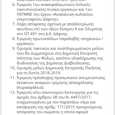
Έγκριση 1ου ανακεφαλαιωτικού (τελικός-
τακτοποιητικός) πίνακα εργασιών και 1ου
ΠΚΤΜΝΕ του έργου «Ανακαίνιση κυλικείου
νεκροταφείου Δάφνης».
Λήψη απόφασης σχετικά με απαλλοτρίωση
ακινήτου επί των οδών Κύπρου 8 και Ολυμπίας
στο ΟΤ 491 στη Δ.Κ. Δάφνης.
Έγκριση πρωτοκόλλων παραλαβής υπηρεσιών /
εργασιών.
Ορισμός τακτικών και αναπληρωματικών μελών,
που θα συμμετέχουν στη Δημοτική Επιτροπή
Ισότητας των Φύλων, κατόπιν ολοκλήρωσης της
διαδικασίας της Δημόσιας Διαβούλευσης.
Ορισμός μελών Δημοτικής Επιτροπής Παιδείας
για τη διετία 2018-2019.
Έγκριση πρόσληψης προσωπικού αντιμετώπισης
έκτακτων αναγκών τρίμηνης απασχόλησης
(πυρασφάλεια).
Έγκριση νέου κανονισμού λειτουργίας για τις
αγορές του άρθρου 38 του Ν. 4497/2017,
εναρμονισμένου με τον παραπάνω νόμο και
κατάργηση της αριθμ. 171/2015 προηγούμενης
απόφασης του σώματος η οποία αφορά