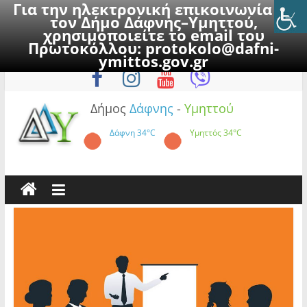
Για την ηλεκτρονική επικοινωνία με
τον Δήμο Δάφνης–Υμηττού,
χρησιμοποιείτε το email του
Πρωτοκόλλου:
protokolo@dafni-
Skip
Παρασκευή, 7 Αυγούστου 2026
ymittos.gov.gr
to
content
Δήμος
Δάφνης
-
Υμηττού
Δάφνη
34°C
Υμηττός
34°C