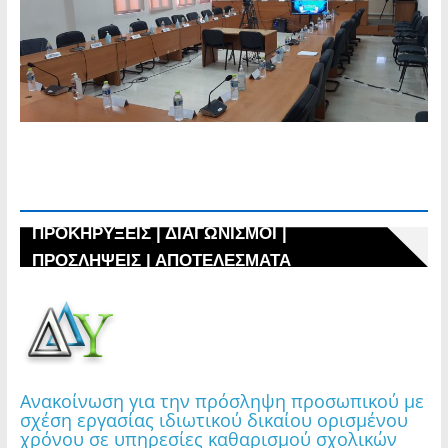
Ανακοίνωση | Εκτεταμένη βλάβη στον
οδοφωτισμό στις οδούς Λάμπρου Κατσώνη,
Ναυάρχου Βότση, Πλούτωνος, Αριστοτέλους,
καθώς και σε τμήμα της οδού Κυμοθόης
ΠΡΟΚΗΡΥΞΕΙΣ | ΔΙΑΓΩΝΙΣΜΟΙ | ΠΡΟΣΛΗΨΕΙΣ
| ΑΠΟΤΕΛΕΣΜΑΤΑ
ΠΡΟΚΗΡΥΞΕΙΣ | ΔΙΑΓΩΝΙΣΜΟΙ |
ΠΡΟΣΛΗΨΕΙΣ | ΑΠΟΤΕΛΕΣΜΑΤΑ
Κυριακή 02.08.2026 | Εφαρμογή μέτρου
προληπτικής απαγόρευσης διέλευσης,
παραμονής και κυκλοφορίας σε δασικές
εκτάσεις, πάρκα και άλση
Ανακοίνωση για την πρόσληψη προσωπικού με
σχέση εργασίας ιδιωτικού δικαίου ορισμένου
χρόνου σε υπηρεσίες καθαρισμού σχολικών