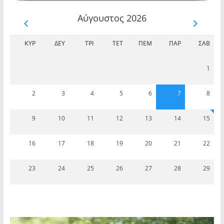
των κυλικείων και του περιβάλλοντος χώρου
του Θεάτρου Βράχων
Αύγουστος 2026
ΚΥΡ
ΔΕΥ
ΤΡΊ
ΤΕΤ
ΠΈΜ
ΠΑΡ
ΣΆΒ
1
2
3
4
5
6
7
8
“Αποτελέσματα της ΣΟΧ 2/2025 | Ανακοίνωσης
πρόσληψης προσωπικού ορισμένου χρόνου”.
9
10
11
12
13
14
15
16
17
18
19
20
21
22
23
24
25
26
27
28
29