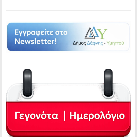
ορισμένου χρόνου – Πρόγραμμα ΕΣΠΑ”
Πρόσκληση Εκδήλωσης Ενδιαφέροντος για
τρείς (3) Ψυχολόγους ΠΕ υπό καθεστώς
έκδοσης δελτίου απόδειξης παροχής
υπηρεσιών για τις παρεχόμενες υπηρεσίες
τους, για χρονικό διάστημα έως ένα (1) έτος
Περίληψη διακήρυξης φανερού Προφορικού
Πλειοδοτικού Διαγωνισμού για την εκμίσθωση