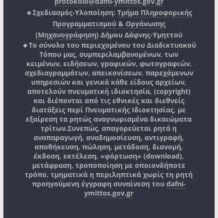
protokolo@dafni-ymittos.gov.gr
🔹Σχεδιασμός-Υλοποίηση:
Τμήμα Πληροφορικής
Προγραμματισμού & Οργάνωσης
(Μηχανογράφηση)
Δήμου Δάφνης-Υμηττού
🔸Το σύνολο του περιεχομένου του Διαδικτυακού
Τόπου μας, συμπεριλαμβανομένων, των
κειμένων, ειδήσεων, γραφικών, φωτογραφιών,
σχεδιαγραμμάτων, απεικονίσεων, παρεχόμενων
υπηρεσιών και γενικά κάθε είδους αρχείων,
αποτελούν πνευματική ιδιοκτησία, (copyright)
και διέπονται από τις εθνικές και διεθνείς
διατάξεις περί Πνευματικής Ιδιοκτησίας, με
εξαίρεση τα ρητώς αναγνωρισμένα δικαιώματα
τρίτων.
Συνεπώς, απαγορεύεται ρητά η
αναπαραγωγή, αναδημοσίευση, αντιγραφή,
αποθήκευση, πώληση, μετάδοση, διανομή,
έκδοση, εκτέλεση, «φόρτωση» (download),
μετάφραση, τροποποίηση με οποιονδήποτε
τρόπο, τμηματικά η περιληπτικά χωρίς τη ρητή
προηγούμενη έγγραφη συναίνεση του
dafni-
ymittos.gov.gr