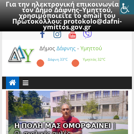
Για την ηλεκτρονική επικοινωνία με
τον Δήμο Δάφνης–Υμηττού,
χρησιμοποιείτε το email του
Πρωτοκόλλου:
protokolo@dafni-
Skip
Παρασκευή, 7 Αυγούστου 2026
ymittos.gov.gr
to
content
Δήμος
Δάφνης
-
Υμηττού
Δάφνη
33°C
Υμηττός
32°C
𝝜 𝝥𝝤𝝠𝝜 𝝡𝝖𝝨 𝝤𝝡𝝤𝝦𝝫𝝖𝝞𝝢𝝚𝝞 |
Οι σχολικές αυλές