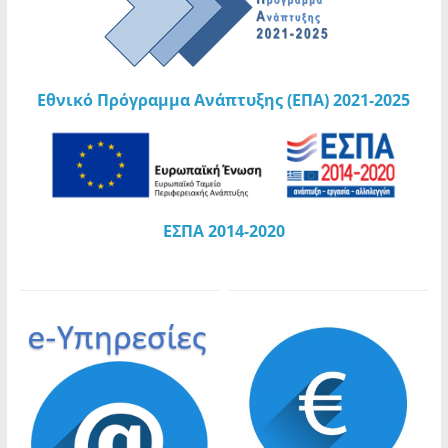
Ανακοίνωση ΣΟΧ 3/2026 – ΦΥΛΑΚΕΣ πρόσληψης
προσωπικού ορισμένου χρόνου
𝝜 𝝥𝝤𝝠𝝜 𝝡𝝖𝝨 𝝤𝝡𝝤𝝦𝝫𝝖𝝞𝝢𝝚𝝞 | Οι σχολικές
αυλές ανακατασκευάζονται | 1ο Δημοτικό
Σχολείο Δάφνης
Εθνικό Πρόγραμμα Ανάπτυξης (ΕΠΑ) 2021-2025
Ανακοίνωση ΣΟΧ 2/2026 πρόσληψης
ΕΣΠΑ 2014-2020
προσωπικού ορισμένου χρόνου
ανταποδοτικού χαρακτήρα
27η Τακτική Συνεδρίαση της Δημοτικής
Επιτροπής του Δήμου Δάφνης-Υμηττού τη
Παρασκευή 31.07.2026 και ώρα 10:30 π.μ.
Ανακοίνωση για τη σύναψη σύμβασης
μίσθωσης έργου ενός (1) ΤΕ Φυσιοθεραπευτή