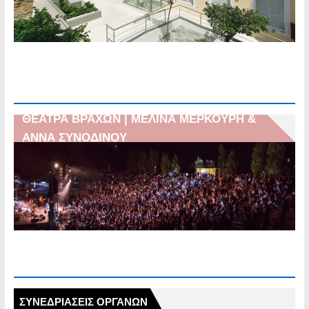
𝝖𝝢𝝤𝝞𝝬𝝩𝝚𝝨 𝝖𝝪𝝠𝝚𝝨 | 03.08.2026-09.09.2026
| 17:30 – 21:30
ΘΕΑΤΡΑ ΒΡΑΧΩΝ | ΜΕΛΙΝΑ ΜΕΡΚΟΥΡΗ &
ΑΝΝΑ ΣΥΝΟΔΙΝΟΥ
ΘΕΑΤΡΑ ΒΡΑΧΩΝ | ΜΕΛΙΝΑ ΜΕΡΚΟΥΡΗ &
ΑΝΝΑ ΣΥΝΟΔΙΝΟΥ
Ο Δήμος Δάφνης-Υμηττού συγκεντρώνει είδη
πρώτης ανάγκης για τους πυρόπληκτους
συνανθρώπους μας, τα ζώα, τους πυροσβέστες
και τους εθελοντές
ΣΥΝΕΔΡΙΑΣΕΙΣ ΟΡΓΑΝΩΝ
ΣΥΝΕΔΡΙΑΣΕΙΣ ΟΡΓΑΝΩΝ