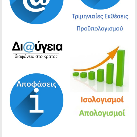
Ανακοίνωση | 27.07.2026 & 28.07.2026
| Προσωρινή Τροποποίηση της διαδρομής της
λεωφορειακής γραμμής 856 λόγω έργων στην
οδό Ηπείρου
ΑΝΑΚΟΙΝΩΣΗ ΓΙΑ ΤΗ ΣΥΝΑΨΗ ΣΥΜΒΑΣΗΣ
ΕΡΓΑΣΙΑΣ ΟΡΙΣΜΕΝΟΥ ΧΡΟΝΟΥ ΠΕΝΤΑΜΗΝΗΣ
ΔΙΑΡΚΕΙΑΣ ΓΙΑ ΤΗΝ ΑΝΤΙΜΕΤΏΠΙΣΗ
ΚΑΤΕΠΕΙΓΟΥΣΏΝ ΠΡΟΣΚΑΙΡΏΝ ΑΝΑΓΚΏΝ
ΠΥΡΑΣΦΑΛΕΙΑΣ
“Ανακοίνωση πρόσληψης προσωπικού με
σύμβαση εργασίας ιδιωτικού δικαίου