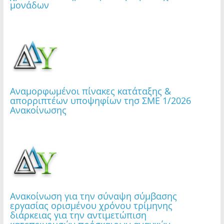
μονάδων
Σάββατο 1 Αυγούστου 2026 | Εφαρμογή μέτρου
απαγόρευσης διέλευσης, παραμονής και
κυκλοφορίας σε δασικές εκτάσεις, πάρκα και
άλση
Αναμορφωμένοι πίνακες κατάταξης &
απορριπτέων υποψηφίων τησ ΣΜΕ 1/2026
Ανακοίνωσης
𝝜 𝝥𝝤𝝠𝝜 𝝡𝝖𝝨 𝝤𝝡𝝤𝝦𝝫𝝖𝝞𝝢𝝚𝝞 | Οι σχολικές
αυλές ανακατασκευάζονται | 1ο Δημοτικό
Σχολείο Υμηττού
Ανακοίνωση για την σύναψη σύμβασης
εργασίας ορισμένου χρόνου τρίμηνης
διάρκειας για την αντιμετώπιση