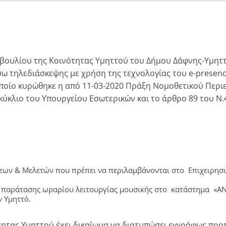
μβουλίου της Κοινότητας Υμηττού του Δήμου Δάφνης-Υμηττ
έσω τηλεδιάσκεψης με χρήση της τεχνολογίας του e-presen
 οποίο κυρώθηκε η από 11-03-2020 Πράξη Νομοθετικού Περιε
εγκύκλιο του Υπουργείου Εσωτερικών και το άρθρο 89 του 
εων & Μελετών που πρέπει να περιλαμβάνονται στο Επιχειρησ
ς παράτασης ωραρίου λειτουργίας μουσικής στο κατάστημα «Α
ν Υμηττό.
τητας Υμηττού έχει δικαίωμα να διατυπώσει εγγράφως προτ