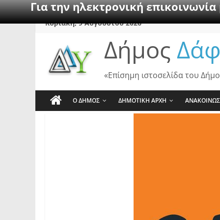
Για την ηλεκτρονική επικοινωνία
Skip
Κυριακή, 9 Αυγούστου 2026
to
Δήμος
Δάφ
content
«Επίσημη ιστοσελίδα του Δήμο
Ο ΔΗΜΟΣ
ΔΗΜΟΤΙΚΗ ΑΡΧΗ
ΑΝΑΚΟΙΝΩΣ