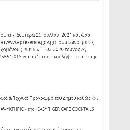
ού την Δευτέρα 26 Ιουλίου 2021 και ώρα
ce (www.epresence.gov.gr) σύμφωνα με τις
χομένου (ΦΕΚ 55/11-03-2020 τεύχος Α’,
Ν.4555/2018,για συζήτηση και λήψη απόφασης
ιακό & Τεχνικό Πρόγραμμα του Δήμου καθώς και
ΝΑΨΥΚΤΗΡΙΟ»,της «EASY TIGER CAFE COCKTAILS
άσεις σχετικές με την κατάρτιση του