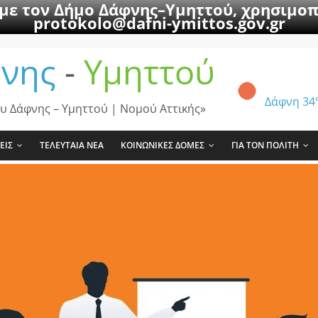
 με τον Δήμο Δάφνης–Υμηττού, χρησιμοπ
protokolo@dafni-ymittos.gov.gr
νης
-
Υμηττού
Δάφνη
34
υ Δάφνης – Υμηττού | Νομού Αττικής»
ΕΙΣ
ΤΕΛΕΥΤΑΙΑ ΝΕΑ
ΚΟΙΝΩΝΙΚΕΣ ΔΟΜΕΣ
ΓΙΑ ΤΟΝ ΠΟΛΙΤΗ