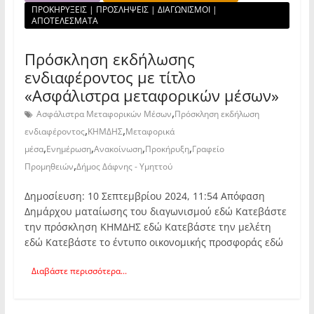
ΠΡΟΚΗΡΥΞΕΙΣ | ΠΡΟΣΛΗΨΕΙΣ | ΔΙΑΓΩΝΙΣΜΟΙ |
ΑΠΟΤΕΛΕΣΜΑΤΑ
Πρόσκληση εκδήλωσης
ενδιαφέροντος με τίτλο
«Ασφάλιστρα μεταφορικών μέσων»
,
Ασφάλιστρα Μεταφορικών Μέσων
Πρόσκληση εκδήλωση
,
,
ενδιαφέροντος
ΚΗΜΔΗΣ
Μεταφορικά
,
,
,
,
μέσα
Ενημέρωση
Ανακοίνωση
Προκήρυξη
Γραφείο
,
Προμηθειών
Δήμος Δάφνης - Υμηττού
Δημοσίευση: 10 Σεπτεμβρίου 2024, 11:54 Απόφαση
Δημάρχου ματαίωσης του διαγωνισμού εδώ Κατεβάστε
την πρόσκληση ΚΗΜΔΗΣ εδώ Κατεβάστε την μελέτη
εδώ Κατεβάστε το έντυπο οικονομικής προσφοράς εδώ
Διαβάστε περισσότερα...