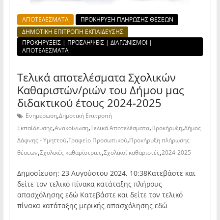
ΑΠΟΤΕΛΕΣΜΑΤΑ
ΠΡΟΚΗΡΥΞΗ ΠΛΗΡΩΣΗΣ ΘΕΣΕΩΝ
ΔΗΜΟΤΙΚΗ ΕΠΙΤΡΟΠΗ ΕΚΠΑΙΔΕΥΣΗΣ
ΠΡΟΚΗΡΥΞΕΙΣ | ΠΡΟΣΛΗΨΕΙΣ | ΔΙΑΓΩΝΙΣΜΟΙ |
ΑΠΟΤΕΛΕΣΜΑΤΑ
Τελικά αποτελέσματα Σχολικών
Καθαριστών/ριών του Δήμου μας
διδακτικού έτους 2024-2025
,
Ενημέρωση
Δημοτική Επιτροπή
,
,
,
,
Εκπαίδευσης
Ανακοίνωση
Τελικά Αποτελέσματα
Προκήρυξη
Δήμος
,
,
Δάφνης - Υμηττού
Γραφείο Προσωπικού
Προκήρυξη πλήρωσης
,
,
,
θέσεων
Σχολικές καθαρίστριες
Σχολικοί καθαριστές
2024-2025
Δημοσίευση: 23 Αυγούστου 2024, 10:38Κατεβάστε και
δείτε τον τελικό πίνακα κατάταξης πλήρους
απασχόλησης εδώ Κατεβάστε και δείτε τον τελικό
πίνακα κατάταξης μερικής απασχόλησης εδώ