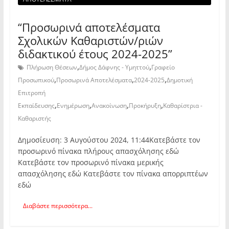
“Προσωρινά αποτελέσματα
Σχολικών Καθαριστών/ριών
διδακτικού έτους 2024-2025”
,
,
Πλήρωση Θέσεων
Δήμος Δάφνης - Υμηττού
Γραφείο
,
,
,
Προσωπικού
Προσωρινά Αποτελέσματα
2024-2025
Δημοτική
Επιτροπή
,
,
,
,
Εκπαίδευσης
Ενημέρωση
Ανακοίνωση
Προκήρυξη
Καθαρίστρια -
Καθαριστής
Δημοσίευση: 3 Αυγούστου 2024, 11:44Κατεβάστε τον
προσωρινό πίνακα πλήρους απασχόλησης εδώ
Κατεβάστε τον προσωρινό πίνακα μερικής
απασχόλησης εδώ Κατεβάστε τον πίνακα απορριπτέων
εδώ
Διαβάστε περισσότερα...