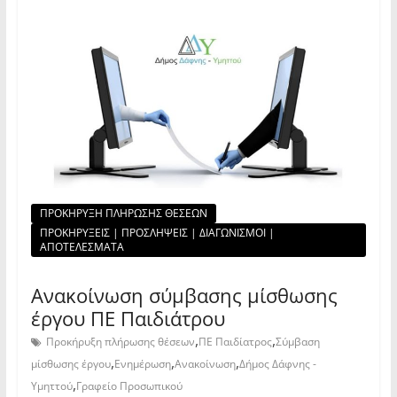
ΠΡΟΚΗΡΥΞΗ ΠΛΗΡΩΣΗΣ ΘΕΣΕΩΝ
ΠΡΟΚΗΡΥΞΕΙΣ | ΠΡΟΣΛΗΨΕΙΣ | ΔΙΑΓΩΝΙΣΜΟΙ |
ΑΠΟΤΕΛΕΣΜΑΤΑ
Ανακοίνωση σύμβασης μίσθωσης
έργου ΠΕ Παιδιάτρου
,
,
Προκήρυξη πλήρωσης θέσεων
ΠΕ Παιδίατρος
Σύμβαση
,
,
,
μίσθωσης έργου
Ενημέρωση
Ανακοίνωση
Δήμος Δάφνης -
,
Υμηττού
Γραφείο Προσωπικού