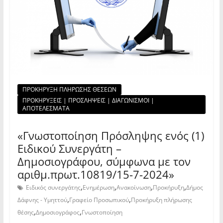
ΠΡΟΚΗΡΥΞΗ ΠΛΗΡΩΣΗΣ ΘΕΣΕΩΝ
ΠΡΟΚΗΡΥΞΕΙΣ | ΠΡΟΣΛΗΨΕΙΣ | ΔΙΑΓΩΝΙΣΜΟΙ |
ΑΠΟΤΕΛΕΣΜΑΤΑ
«Γνωστοποίηση Πρόσληψης ενός (1)
Ειδικού Συνεργάτη –
Δημοσιογράφου, σύμφωνα με τον
αριθμ.πρωτ.10819/15-7-2024»
,
,
,
,
Ειδικός συνεργάτης
Ενημέρωση
Ανακοίνωση
Προκήρυξη
Δήμος
,
,
Δάφνης - Υμηττού
Γραφείο Προσωπικού
Προκήρυξη πλήρωσης
,
,
θέσης
Δημοσιογράφος
Γνωστοποίηση