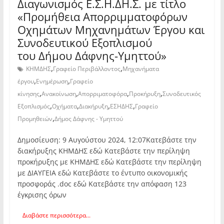
Διαγωνισμός Ε.Σ.Η.ΔΗ.Σ. με τίτλο
«Προμήθεια Απορριμματοφόρων
Οχημάτων Μηχανημάτων Έργου και
Συνοδευτικού Εξοπλισμού
του Δήμου Δάφνης-Υμηττού»
,
,
ΚΗΜΔΗΣ
Γραφείο Περιβάλλοντος
Μηχανήματα
,
,
έργου
Ενημέρωση
Γραφείο
,
,
,
,
κίνησης
Ανακοίνωση
Απορριματοφόρα
Προκήρυξη
Συνοδευτικός
,
,
,
,
Εξοπλισμός
Οχήματα
Διακήρυξη
ΕΣΗΔΗΣ
Γραφείο
,
Προμηθειών
Δήμος Δάφνης - Υμηττού
Δημοσίευση: 9 Αυγούστου 2024, 12:07Κατεβάστε την
διακήρυξης ΚΗΜΔΗΣ εδώ Κατεβάστε την περίληψη
προκήρυξης με ΚΗΜΔΗΣ εδώ Κατεβάστε την περίληψη
με ΔΙΑΥΓΕΙΑ εδώ Κατεβάστε το έντυπο οικονομικής
προσφοράς .doc εδώ Κατεβάστε την απόφαση 123
έγκρισης όρων
Διαβάστε περισσότερα...