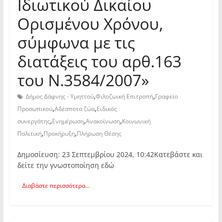
Ιδιωτικού Δικαίου
Ορισμένου Χρόνου,
σύμφωνα με τις
διατάξεις του αρθ.163
του Ν.3584/2007»
,
,
Δήμος Δάφνης - Υμηττού
Φιλοζωική Επιτροπή
Γραφείο
,
,
Προσωπικού
Αδέσποτα ζώα
Ειδικός
,
,
,
συνεργάτης
Ενημέρωση
Ανακοίνωση
Κοινωνική
,
,
Πολιτική
Προκήρυξη
Πλήρωση Θέσης
Δημοσίευση: 23 Σεπτεμβρίου 2024, 10:42Κατεβάστε και
δείτε την γνωστοποίηση εδώ
Διαβάστε περισσότερα...