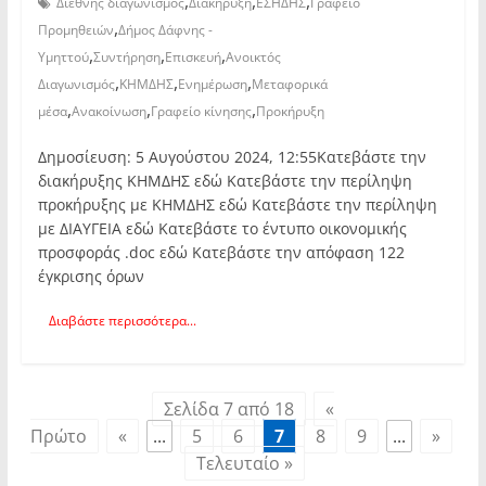
,
,
,
Διεθνής διαγωνισμός
Διακήρυξη
ΕΣΗΔΗΣ
Γραφείο
,
Προμηθειών
Δήμος Δάφνης -
,
,
,
Υμηττού
Συντήρηση
Επισκευή
Ανοικτός
,
,
,
Διαγωνισμός
ΚΗΜΔΗΣ
Ενημέρωση
Μεταφορικά
,
,
,
μέσα
Ανακοίνωση
Γραφείο κίνησης
Προκήρυξη
Δημοσίευση: 5 Αυγούστου 2024, 12:55Κατεβάστε την
διακήρυξης ΚΗΜΔΗΣ εδώ Κατεβάστε την περίληψη
προκήρυξης με ΚΗΜΔΗΣ εδώ Κατεβάστε την περίληψη
με ΔΙΑΥΓΕΙΑ εδώ Κατεβάστε το έντυπο οικονομικής
προσφοράς .doc εδώ Κατεβάστε την απόφαση 122
έγκρισης όρων
Διαβάστε περισσότερα...
Σελίδα 7 από 18
«
Πρώτο
«
...
5
6
7
8
9
...
»
Τελευταίο »