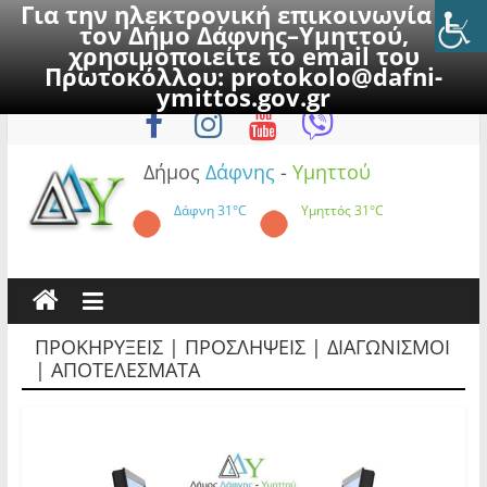
Για την ηλεκτρονική επικοινωνία με
τον Δήμο Δάφνης–Υμηττού,
χρησιμοποιείτε το email του
Πρωτοκόλλου:
protokolo@dafni-
Skip
Πέμπτη, 6 Αυγούστου 2026
ymittos.gov.gr
to
content
Δήμος
Δάφνης
-
Υμηττού
Δάφνη
31°C
Υμηττός
31°C
ΠΡΟΚΗΡΥΞΕΙΣ | ΠΡΟΣΛΗΨΕΙΣ | ΔΙΑΓΩΝΙΣΜΟΙ
| ΑΠΟΤΕΛΕΣΜΑΤΑ