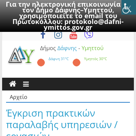
Για την ηλεκτρονική επικοινωνία με
τον Δήμο Δάφνης–Υμηττού,
χρησιμοποιείτε το email του
Πρωτοκόλλου:
protokolo@dafni-
Skip
Παρασκευή, 7 Αυγούστου 2026
ymittos.gov.gr
to
content
Δήμος
Δάφνης
-
Υμηττού
Δάφνη
31°C
Υμηττός
30°C
Αρχείο
Έγκριση πρακτικών
παραλαβής υπηρεσιών /
εργασιών