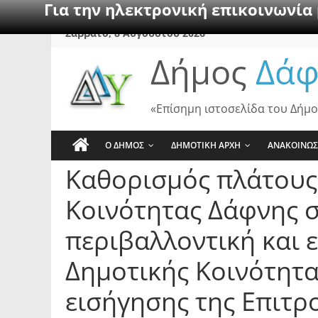
Για την ηλεκτρονική επικοινωνία
Skip
Σάββατο, 8 Αυγούστου 2026
to
Δήμος
Δάφ
content
«Επίσημη ιστοσελίδα του Δήμο
Ο ΔΗΜΟΣ
ΔΗΜΟΤΙΚΗ ΑΡΧΗ
ΑΝΑΚΟΙΝΩΣ
Καθορισμός πλάτους
Κοινότητας Δάφνης σ
περιβαλλοντική και 
Δημοτικής Κοινότητα
εισήγησης της Επιτρ