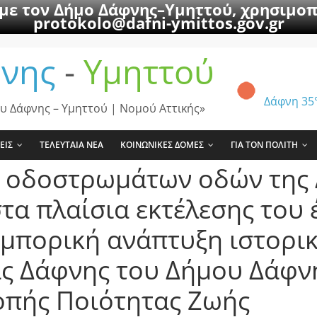
 με τον Δήμο Δάφνης–Υμηττού, χρησιμοπ
protokolo@dafni-ymittos.gov.gr
νης
-
Υμηττού
Δάφνη
35
υ Δάφνης – Υμηττού | Νομού Αττικής»
ΕΙΣ
ΤΕΛΕΥΤΑΙΑ ΝΕΑ
ΚΟΙΝΩΝΙΚΕΣ ΔΟΜΕΣ
ΓΙΑ ΤΟΝ ΠΟΛΙΤΗ
 οδοστρωμάτων οδών της 
τα πλαίσια εκτέλεσης του 
εμπορική ανάπτυξη ιστορι
ς Δάφνης του Δήμου Δάφνη
οπής Ποιότητας Ζωής