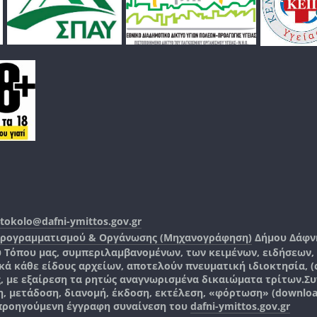
tokolo@dafni-ymittos.gov.gr
Προγραμματισμού & Οργάνωσης (Μηχανογράφηση)
Δήμου Δάφν
ύ Τόπου μας, συμπεριλαμβανομένων, των κειμένων, ειδήσεων
 κάθε είδους αρχείων, αποτελούν πνευματική ιδιοκτησία, (co
ς, με εξαίρεση τα ρητώς αναγνωρισμένα δικαιώματα τρίτων.
Συ
, μετάδοση, διανομή, έκδοση, εκτέλεση, «φόρτωση» (downlo
 προηγούμενη έγγραφη συναίνεση του
dafni-ymittos.gov.gr