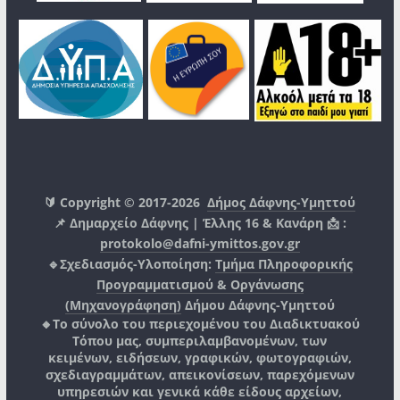
🔰 Copyright © 2017-2026
Δήμος Δάφνης-Υμηττού
📌 Δημαρχείο Δάφνης | Έλλης 16 & Κανάρη 📩 :
protokolo@dafni-ymittos.gov.gr
🔹Σχεδιασμός-Υλοποίηση:
Τμήμα Πληροφορικής
Προγραμματισμού & Οργάνωσης
(Μηχανογράφηση)
Δήμου Δάφνης-Υμηττού
🔸Το σύνολο του περιεχομένου του Διαδικτυακού
Τόπου μας, συμπεριλαμβανομένων, των
κειμένων, ειδήσεων, γραφικών, φωτογραφιών,
σχεδιαγραμμάτων, απεικονίσεων, παρεχόμενων
υπηρεσιών και γενικά κάθε είδους αρχείων,