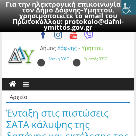
Για την ηλεκτρονική επικοινωνία με
τον Δήμο Δάφνης–Υμηττού,
χρησιμοποιείτε το email του
Πρωτοκόλλου:
protokolo@dafni-
Skip
Σάββατο, 8 Αυγούστου 2026
ymittos.gov.gr
to
content
Δήμος
Δάφνης
-
Υμηττού
Δάφνη
33°C
Υμηττός
33°C
Αρχείο
Ένταξη στις πιστώσεις
ΣΑΤΑ κάλυψης της
δαπάνης και εκτέλεσης της