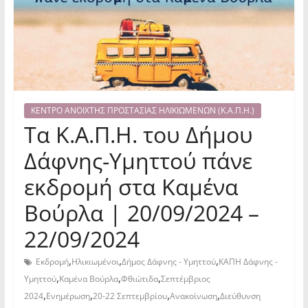
ΚΕΝΤΡΟ ΑΝΟΙΧΤΗΣ ΠΡΟΣΤΑΣΙΑΣ ΗΛΙΚΙΩΜΕΝΩΝ (Κ.Α.Π.Η.)
Τα Κ.Α.Π.Η. του Δήμου
Δάφνης-Υμηττού πάνε
εκδρομή στα Καμένα
Βούρλα | 20/09/2024 –
22/09/2024
,
,
,
Εκδρομή
Ηλικιωμένοι
Δήμος Δάφνης - Υμηττού
ΚΑΠΗ Δάφνης -
,
,
,
Υμηττού
Καμένα Βούρλα
Φθιώτιδα
Σεπτέμβριος
,
,
,
,
2024
Ενημέρωση
20-22 Σεπτεμβρίου
Ανακοίνωση
Διεύθυνση