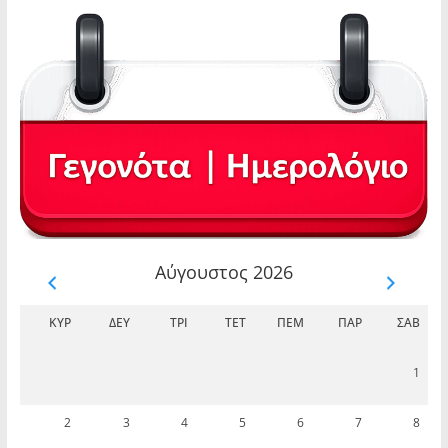
Αύγουστος 2026
ΚΥΡ
ΔΕΥ
ΤΡΊ
ΤΕΤ
ΠΈΜ
ΠΑΡ
ΣΆΒ
1
2
3
4
5
6
7
8