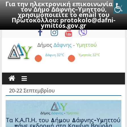
Για την ηλεκτρονική επικοινωνία με
τον Δήμο Δάφνης–Υμηττού,
χρησιμοποιείτε το email του
Πρωτοκόλλου:
protokolo@dafni-
Skip
Κυριακή, 9 Αυγούστου 2026
ymittos.gov.gr
to
content
Δήμος
Δάφνης
-
Υμηττού
Δάφνη
32°C
Υμηττός
32°C
20-22 Σεπτεμβρίου