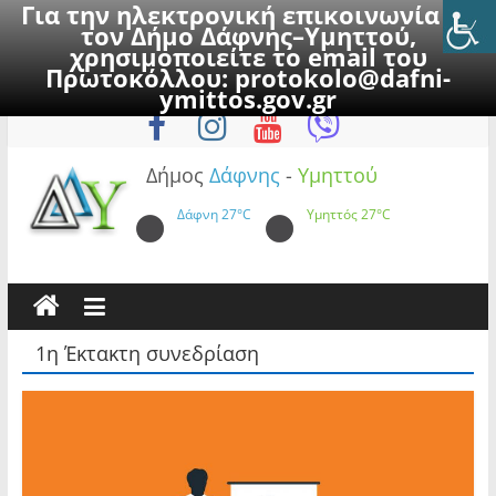
Για την ηλεκτρονική επικοινωνία με
τον Δήμο Δάφνης–Υμηττού,
χρησιμοποιείτε το email του
Πρωτοκόλλου:
protokolo@dafni-
Skip
Πέμπτη, 6 Αυγούστου 2026
ymittos.gov.gr
to
content
Δήμος
Δάφνης
-
Υμηττού
Δάφνη
27°C
Υμηττός
27°C
1η Έκτακτη συνεδρίαση