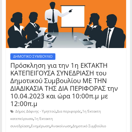
ΔΗΜΟΤΙΚΟ ΣΥΜΒΟΥΛΙΟ
Πρόσκληση για την 1η ΕΚΤΑΚΤΗ
ΚΑΤΕΠΕΙΓΟΥΣΑ ΣΥΝΕΔΡΙΑΣΗ του
Δημοτικού Συμβουλίου ΜΕ ΤΗΝ
ΔΙΑΔΙΚΑΣΙΑ ΤΗΣ ΔΙΑ ΠΕΡΙΦΟΡΑΣ την
10.04.2023 και ώρα 10:00π.μ με
12:00π.μ
,
,
Δήμος Δάφνης - Υμηττού
Δια περιφοράς
1η Έκτακτη
,
κατεπείγουσα
1η Έκτακτη
,
,
,
συνεδρίαση
Ενημέρωση
Ανακοίνωση
Δημοτικό Συμβούλιο