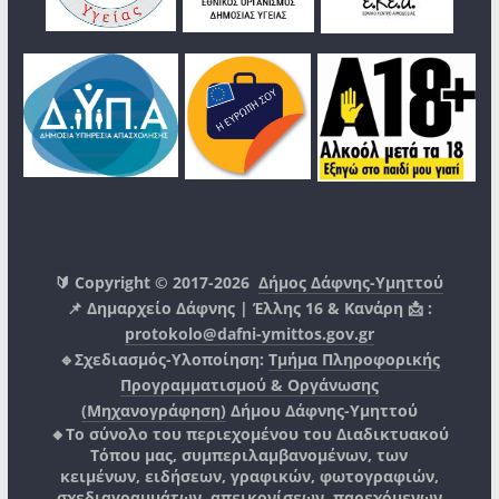
🔰 Copyright © 2017-2026
Δήμος Δάφνης-Υμηττού
📌 Δημαρχείο Δάφνης | Έλλης 16 & Κανάρη 📩 :
protokolo@dafni-ymittos.gov.gr
🔹Σχεδιασμός-Υλοποίηση:
Τμήμα Πληροφορικής
Προγραμματισμού & Οργάνωσης
(Μηχανογράφηση)
Δήμου Δάφνης-Υμηττού
🔸Το σύνολο του περιεχομένου του Διαδικτυακού
Τόπου μας, συμπεριλαμβανομένων, των
κειμένων, ειδήσεων, γραφικών, φωτογραφιών,
σχεδιαγραμμάτων, απεικονίσεων, παρεχόμενων