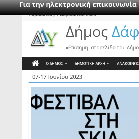
Για την ηλεκτρονική επικοινωνία
Skip
Παρασκευή, 7 Αυγούστου 2026
to
Δήμος
Δάφ
content
«Επίσημη ιστοσελίδα του Δήμο
Ο ΔΗΜΟΣ
ΔΗΜΟΤΙΚΗ ΑΡΧΗ
ΑΝΑΚΟΙΝΩΣ
07-17 Ιουνίου 2023