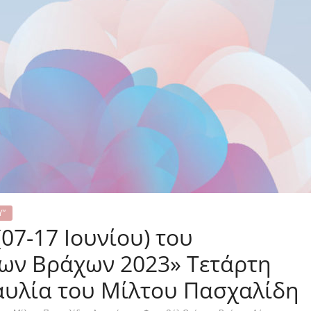
Υ”
07-17 Ιουνίου) του
των Βράχων 2023» Τετάρτη
ναυλία του Μίλτου Πασχαλίδη