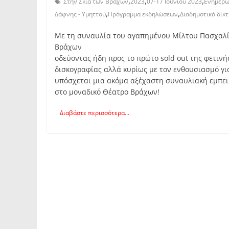
,
,
,
Στην Σκιά των Βράχων
2023
07-17 Ιουνίου 2023
Ενημέρ
,
,
Δάφνης - Υμηττού
Πρόγραμμα εκδηλώσεων
Διαδημοτικό δίκ
Με τη συναυλία του αγαπημένου Μίλτου Πασχαλίδη
Βράχων
οδεύοντας ήδη προς το πρώτο sold out της φετιν
δισκογραφίας αλλά κυρίως με τον ενθουσιασμό γι
υπόσχεται μια ακόμα αξέχαστη συναυλιακή εμπει
στο μοναδικό Θέατρο Βράχων!
Διαβάστε περισσότερα...