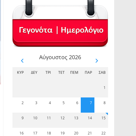
Αύγουστος 2026
ΚΥΡ
ΔΕΥ
ΤΡΊ
ΤΕΤ
ΠΈΜ
ΠΑΡ
ΣΆΒ
1
2
3
4
5
6
7
8
9
10
11
12
13
14
15
16
17
18
19
20
21
22