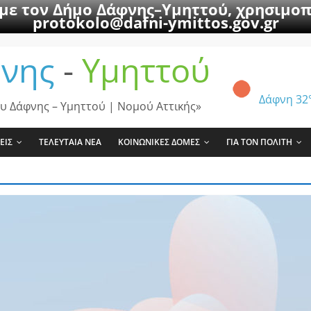
 με τον Δήμο Δάφνης–Υμηττού, χρησιμοπ
protokolo@dafni-ymittos.gov.gr
νης
-
Υμηττού
Δάφνη
32
υ Δάφνης – Υμηττού | Νομού Αττικής»
ΕΙΣ
ΤΕΛΕΥΤΑΙΑ ΝΕΑ
ΚΟΙΝΩΝΙΚΕΣ ΔΟΜΕΣ
ΓΙΑ ΤΟΝ ΠΟΛΙΤΗ