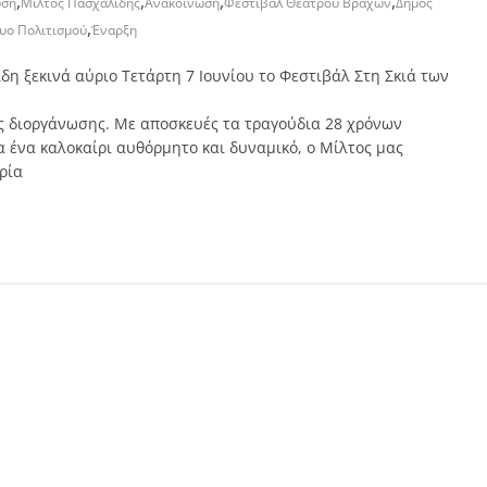
,
,
,
,
ωση
Μίλτος Πασχαλίδης
Ανακοίνωση
Φεστιβάλ Θεάτρου Βράχων
Δήμος
,
τυο Πολιτισμού
Έναρξη
 ξεκινά αύριο Τετάρτη 7 Ιουνίου το Φεστιβάλ Στη Σκιά των
ής διοργάνωσης. Με αποσκευές τα τραγούδια 28 χρόνων
α ένα καλοκαίρι αυθόρμητο και δυναμικό, ο Μίλτος μας
ρία