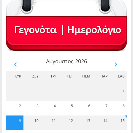
Αύγουστος 2026
ΚΥΡ
ΔΕΥ
ΤΡΊ
ΤΕΤ
ΠΈΜ
ΠΑΡ
ΣΆΒ
1
2
3
4
5
6
7
8
9
10
11
12
13
14
15