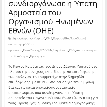
συνδιοργάνωσε η Ύπατη
Αρμοστεία του
Οργανισμού Ηνωμένων
Εθνών (ΟΗΕ)
,
,
,
Δήμος Δάφνης - Υμηττού
ΟΗΕ
Έμφυτη Βία
Παραβατική
,
συμπεριφορά
Ύπατη
,
,
,
,
,
,
αρμοστεία
Εκπαίδευση
ΓΓΔΟΠΙΦ
Ενημέρωση
ΚΕΘΙ
Ανακοίνωση
Κέν
,
τρο Κοινότητας
Πρόσφυγες
Το Κέντρο Κοινότητας του Δήμου Δάφνης-Υμηττού στο
πλαίσιο της συνεχούς εκπαίδευσης και επιμόρφωσης
των στελεχών του συμμετείχε στην διημερίδα
επιμόρφωσης με θέμα «Εκπαίδευση για την Έμφυλη
Βία και τις καταχρηστικές/παραβιαστικές
συμπεριφορές», που συνδιοργάνωσε η Ύπατη
Αρμοστεία του Οργανισμού Ηνωμένων Εθνών (ΟΗΕ) για
τους Πρόσφυγες, η Γενική Γραμματεία Δημογραφικής,