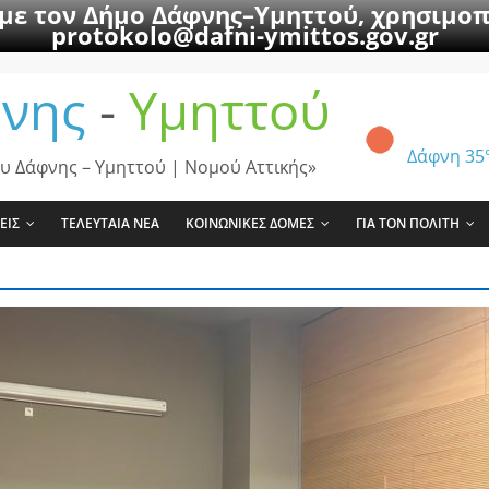
 με τον Δήμο Δάφνης–Υμηττού, χρησιμοπ
protokolo@dafni-ymittos.gov.gr
νης
-
Υμηττού
Δάφνη
35
υ Δάφνης – Υμηττού | Νομού Αττικής»
ΕΙΣ
ΤΕΛΕΥΤΑΙΑ ΝΕΑ
ΚΟΙΝΩΝΙΚΕΣ ΔΟΜΕΣ
ΓΙΑ ΤΟΝ ΠΟΛΙΤΗ