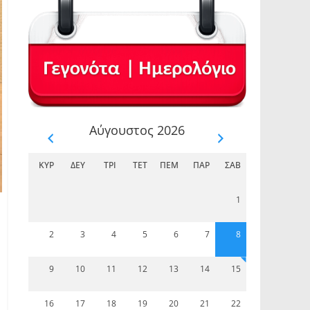
Αύγουστος 2026
ΚΥΡ
ΔΕΥ
ΤΡΊ
ΤΕΤ
ΠΈΜ
ΠΑΡ
ΣΆΒ
1
2
3
4
5
6
7
8
9
10
11
12
13
14
15
16
17
18
19
20
21
22