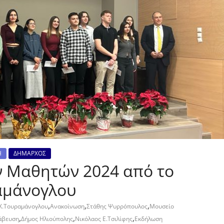
Η
ΔΗΜΑΡΧΟΣ
 Μαθητών 2024 από το
αμάνογλου
,
,
,
Χ.Τουραμάνογλου
Ανακοίνωση
Στάθης Ψυρρόπουλος
Μουσείο
,
,
,
άβευση
Δήμος Ηλιούπολης
Νικόλαος Ε.Τσιλίφης
Εκδήλωση