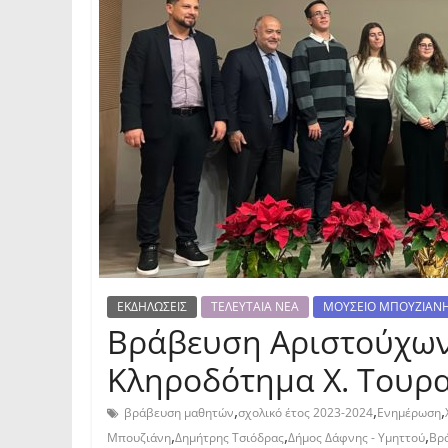
ΕΚΔΗΛΩΣΕΙΣ
ΤΕΛΕΥΤΑΙΑ ΝΕΑ
ΜΟΥΣΕΙΟ ΜΠΟΥΖΙΑΝ
Βράβευση Αριστούχων
Κληροδότημα Χ. Τουρ
,
,
,
βράβευση μαθητών
σχολικό έτος 2023-2024
Ενημέρωση
,
,
,
Μπουζιάνη
Δημήτρης Τσιόδρας
Δήμος Δάφνης - Υμηττού
Βρ