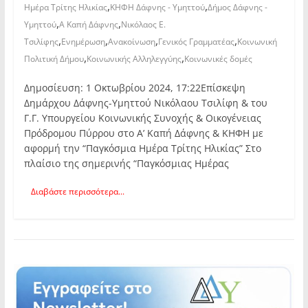
,
,
Ημέρα Τρίτης Ηλικίας
ΚΗΦΗ Δάφνης - Υμηττού
Δήμος Δάφνης -
,
,
Υμηττού
Α Καπή Δάφνης
Νικόλαος Ε.
,
,
,
,
Τσιλίφης
Ενημέρωση
Ανακοίνωση
Γενικός Γραμματέας
Κοινωνική
,
,
Πολιτική Δήμου
Κοινωνικής Αλληλεγγύης
Κοινωνικές δομές
Δημοσίευση: 1 Οκτωβρίου 2024, 17:22Επίσκεψη
Δημάρχου Δάφνης-Υμηττού Νικόλαου Τσιλίφη & του
Γ.Γ. Υπουργείου Κοινωνικής Συνοχής & Οικογένειας
Πρόδρομου Πύρρου στο Α’ Καπή Δάφνης & ΚΗΦΗ με
αφορμή την “Παγκόσμια Ημέρα Τρίτης Ηλικίας” Στο
πλαίσιο της σημερινής “Παγκόσμιας Ημέρας
Διαβάστε περισσότερα...