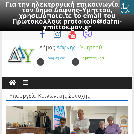
Για την ηλεκτρονική επικοινωνία με
τον Δήμο Δάφνης–Υμηττού,
χρησιμοποιείτε το email του
Πρωτοκόλλου:
protokolo@dafni-
Skip
Σάββατο, 8 Αυγούστου 2026
ymittos.gov.gr
to
content
Δήμος
Δάφνης
-
Υμηττού
Δάφνη
28°C
Υμηττός
28°C
Υπουργείο Κοινωνικής Συνοχής