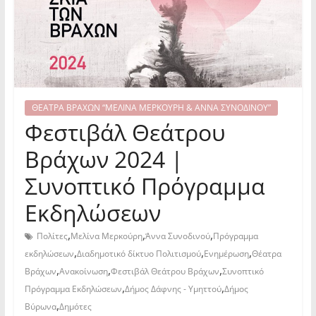
ΘΕΑΤΡΑ ΒΡΑΧΩΝ “ΜΕΛΙΝΑ ΜΕΡΚΟΥΡΗ & ΑΝΝΑ ΣΥΝΟΔΙΝΟΥ”
Φεστιβάλ Θεάτρου
Βράχων 2024 |
Συνοπτικό Πρόγραμμα
Εκδηλώσεων
,
,
,
Πολίτες
Μελίνα Μερκούρη
Άννα Συνοδινού
Πρόγραμμα
,
,
,
εκδηλώσεων
Διαδημοτικό δίκτυο Πολιτισμού
Ενημέρωση
Θέατρα
,
,
,
Βράχων
Ανακοίνωση
Φεστιβάλ Θεάτρου Βράχων
Συνοπτικό
,
,
Πρόγραμμα Εκδηλώσεων
Δήμος Δάφνης - Υμηττού
Δήμος
,
Βύρωνα
Δημότες