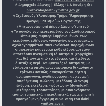
📌 Δημαρχείο Δάφνης | Έλλης 16 & Κανάρη 📩 :
protokolo@dafni-ymittos.gov.gr
🔹Σχεδιασμός-Υλοποίηση:
Τμήμα Πληροφορικής
Προγραμματισμού & Οργάνωσης
(Μηχανογράφηση)
Δήμου Δάφνης-Υμηττού
🔸Το σύνολο του περιεχομένου του Διαδικτυακού
Τόπου μας, συμπεριλαμβανομένων, των
κειμένων, ειδήσεων, γραφικών, φωτογραφιών,
σχεδιαγραμμάτων, απεικονίσεων, παρεχόμενων
υπηρεσιών και γενικά κάθε είδους αρχείων,
αποτελούν πνευματική ιδιοκτησία, (copyright)
και διέπονται από τις εθνικές και διεθνείς
διατάξεις περί Πνευματικής Ιδιοκτησίας, με
εξαίρεση τα ρητώς αναγνωρισμένα δικαιώματα
τρίτων.
Συνεπώς, απαγορεύεται ρητά η
αναπαραγωγή, αναδημοσίευση, αντιγραφή,
αποθήκευση, πώληση, μετάδοση, διανομή,
έκδοση, εκτέλεση, «φόρτωση» (download),
μετάφραση, τροποποίηση με οποιονδήποτε
τρόπο, τμηματικά η περιληπτικά χωρίς τη ρητή
προηγούμενη έγγραφη συναίνεση του
dafni-
ymittos.gov.gr