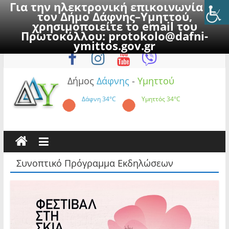
Για την ηλεκτρονική επικοινωνία με
τον Δήμο Δάφνης–Υμηττού,
χρησιμοποιείτε το email του
Πρωτοκόλλου:
protokolo@dafni-
Skip
Παρασκευή, 7 Αυγούστου 2026
ymittos.gov.gr
to
content
Δήμος
Δάφνης
-
Υμηττού
Δάφνη
34°C
Υμηττός
34°C
Συνοπτικό Πρόγραμμα Εκδηλώσεων