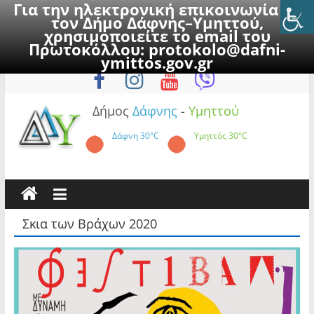
Για την ηλεκτρονική επικοινωνία με
τον Δήμο Δάφνης–Υμηττού,
χρησιμοποιείτε το email του
Πρωτοκόλλου:
protokolo@dafni-
Skip
Κυριακή, 9 Αυγούστου 2026
ymittos.gov.gr
to
content
Δήμος
Δάφνης
-
Υμηττού
Δάφνη
30°C
Υμηττός
30°C
Σκια των Βράχων 2020