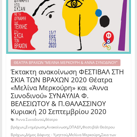
ΘΕΑΤΡΑ ΒΡΑΧΩΝ “ΜΕΛΙΝΑ ΜΕΡΚΟΥΡΗ & ΑΝΝΑ ΣΥΝΟΔΙΝΟΥ”
Έκτακτη ανακοίνωση ΦΕΣΤΙΒΑΛ ΣΤΗ
ΣΚΙΑ ΤΩΝ ΒΡΑΧΩΝ 2020 Θέατρα
«Μελίνα Μερκούρη» και «Άννα
Συνοδινού» ΣΥΝΑΥΛΙΑ Φ.
ΒΕΛΕΣΙΩΤΟΥ & Π.ΘΑΛΑΣΣΙΝΟΥ
Κυριακή 20 Σεπτεμβρίου 2020
,
Άννα Συνοδινού
θέατρο
,
,
,
,
βράχων
Ενημέρωση
Ανακοίνωση
ΟΠΑΔΥ
Φεστιβάλ Θεάτρου
,
,
,
Βράχων
Δήμος Δάφνης - Υμηττού
Μελίνα Μερκούρη
Σκια των