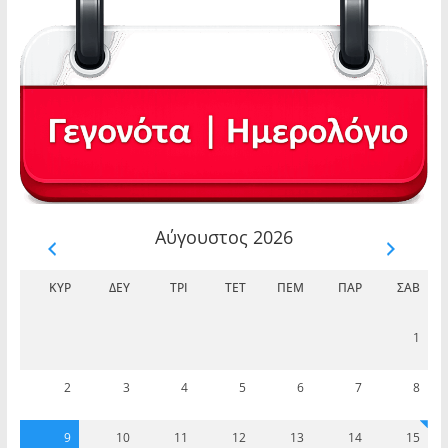
Αύγουστος 2026
ΚΥΡ
ΔΕΥ
ΤΡΊ
ΤΕΤ
ΠΈΜ
ΠΑΡ
ΣΆΒ
1
2
3
4
5
6
7
8
9
10
11
12
13
14
15