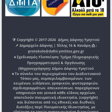
🔰 Copyright © 2017-2026
Δήμος Δάφνης-Υμηττού
📌 Δημαρχείο Δάφνης | Έλλης 16 & Κανάρη 📩 :
protokolo@dafni-ymittos.gov.gr
🔹Σχεδιασμός-Υλοποίηση:
Τμήμα Πληροφορικής
Προγραμματισμού & Οργάνωσης
(Μηχανογράφηση)
Δήμου Δάφνης-Υμηττού
🔸Το σύνολο του περιεχομένου του Διαδικτυακού
Τόπου μας, συμπεριλαμβανομένων, των
κειμένων, ειδήσεων, γραφικών, φωτογραφιών,
σχεδιαγραμμάτων, απεικονίσεων, παρεχόμενων
υπηρεσιών και γενικά κάθε είδους αρχείων,
αποτελούν πνευματική ιδιοκτησία, (copyright)
και διέπονται από τις εθνικές και διεθνείς
διατάξεις περί Πνευματικής Ιδιοκτησίας, με
εξαίρεση τα ρητώς αναγνωρισμένα δικαιώματα