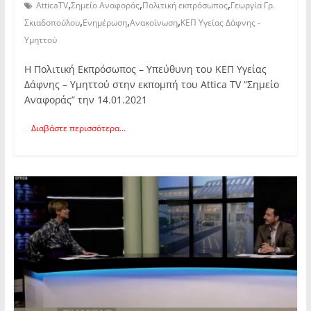
,
,
,
AtticaTV
Σημείο Αναφοράς
Πολιτική εκπρόσωπος
Γεωργία Γρ.
,
,
,
Σκιαδοπούλου
Ενημέρωση
Ανακοίνωση
ΚΕΠ Υγείας Δάφνης -
Υμηττού
Η Πολιτική Εκπρόσωπος – Υπεύθυνη του ΚΕΠ Υγείας
Δάφνης – Υμηττού στην εκπομπή του Attica TV “Σημείο
Αναφοράς” την 14.01.2021
Διαβάστε περισσότερα...