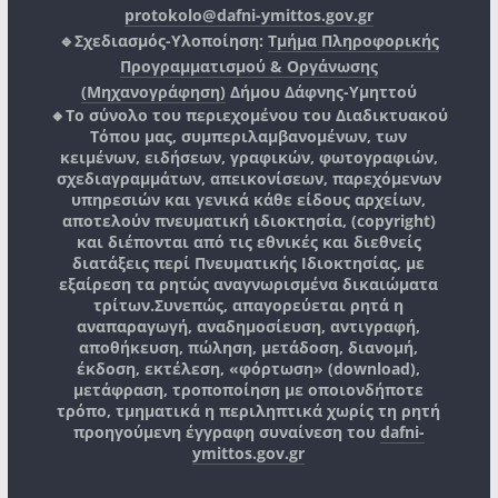
protokolo@dafni-ymittos.gov.gr
🔹Σχεδιασμός-Υλοποίηση:
Τμήμα Πληροφορικής
Προγραμματισμού & Οργάνωσης
(Μηχανογράφηση)
Δήμου Δάφνης-Υμηττού
🔸Το σύνολο του περιεχομένου του Διαδικτυακού
Τόπου μας, συμπεριλαμβανομένων, των
κειμένων, ειδήσεων, γραφικών, φωτογραφιών,
σχεδιαγραμμάτων, απεικονίσεων, παρεχόμενων
υπηρεσιών και γενικά κάθε είδους αρχείων,
αποτελούν πνευματική ιδιοκτησία, (copyright)
και διέπονται από τις εθνικές και διεθνείς
διατάξεις περί Πνευματικής Ιδιοκτησίας, με
εξαίρεση τα ρητώς αναγνωρισμένα δικαιώματα
τρίτων.
Συνεπώς, απαγορεύεται ρητά η
αναπαραγωγή, αναδημοσίευση, αντιγραφή,
αποθήκευση, πώληση, μετάδοση, διανομή,
έκδοση, εκτέλεση, «φόρτωση» (download),
μετάφραση, τροποποίηση με οποιονδήποτε
τρόπο, τμηματικά η περιληπτικά χωρίς τη ρητή
προηγούμενη έγγραφη συναίνεση του
dafni-
ymittos.gov.gr