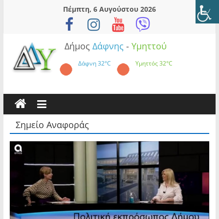
Skip
Πέμπτη, 6 Αυγούστου 2026
to
content
Δήμος
Δάφνης
-
Υμηττού
Δάφνη
32°C
Υμηττός
32°C
Σημείο Αναφοράς