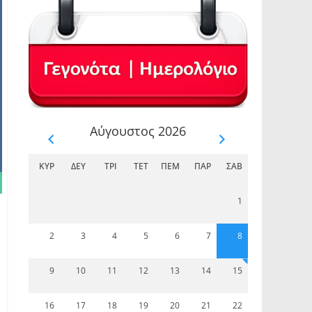
Αύγουστος 2026
ΚΥΡ
ΔΕΥ
ΤΡΊ
ΤΕΤ
ΠΈΜ
ΠΑΡ
ΣΆΒ
1
2
3
4
5
6
7
8
9
10
11
12
13
14
15
16
17
18
19
20
21
22