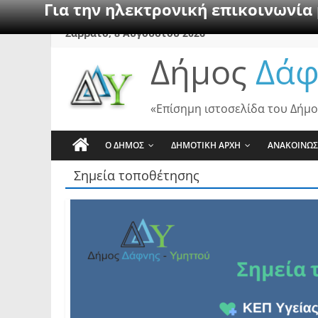
Για την ηλεκτρονική επικοινωνία
Skip
Σάββατο, 8 Αυγούστου 2026
to
Δήμος
Δάφ
content
«Επίσημη ιστοσελίδα του Δήμο
Ο ΔΗΜΟΣ
ΔΗΜΟΤΙΚΗ ΑΡΧΗ
ΑΝΑΚΟΙΝΩΣ
Σημεία τοποθέτησης