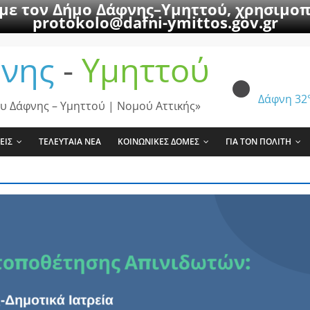
 με τον Δήμο Δάφνης–Υμηττού, χρησιμοπ
protokolo@dafni-ymittos.gov.gr
νης
-
Υμηττού
Δάφνη
32
υ Δάφνης – Υμηττού | Νομού Αττικής»
ΕΙΣ
ΤΕΛΕΥΤΑΙΑ ΝΕΑ
ΚΟΙΝΩΝΙΚΕΣ ΔΟΜΕΣ
ΓΙΑ ΤΟΝ ΠΟΛΙΤΗ