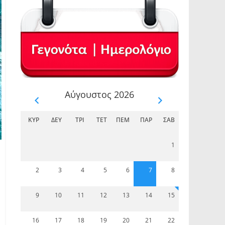
Αύγουστος 2026
ΚΥΡ
ΔΕΥ
ΤΡΊ
ΤΕΤ
ΠΈΜ
ΠΑΡ
ΣΆΒ
1
2
3
4
5
6
7
8
9
10
11
12
13
14
15
16
17
18
19
20
21
22