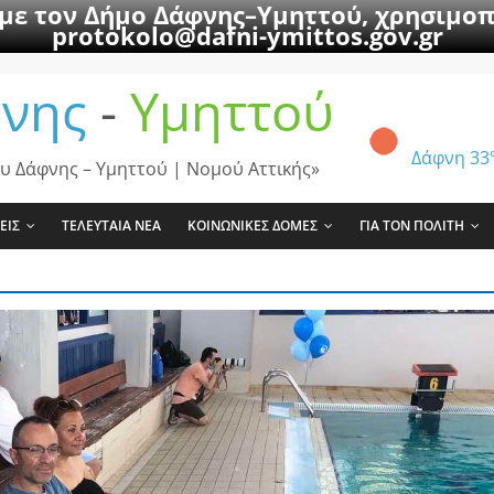
 με τον Δήμο Δάφνης–Υμηττού, χρησιμοπ
protokolo@dafni-ymittos.gov.gr
νης
-
Υμηττού
Δάφνη
33
υ Δάφνης – Υμηττού | Νομού Αττικής»
ΕΙΣ
ΤΕΛΕΥΤΑΙΑ ΝΕΑ
ΚΟΙΝΩΝΙΚΕΣ ΔΟΜΕΣ
ΓΙΑ ΤΟΝ ΠΟΛΙΤΗ