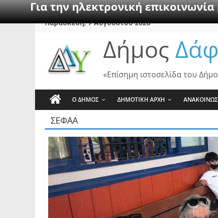
Για την ηλεκτρονική επικοινωνία
Skip
Παρασκευή, 7 Αυγούστου 2026
to
Δήμος
Δάφ
content
«Επίσημη ιστοσελίδα του Δήμο
Ο ΔΗΜΟΣ
ΔΗΜΟΤΙΚΗ ΑΡΧΗ
ΑΝΑΚΟΙΝΩΣ
ΣΕΦΑΑ