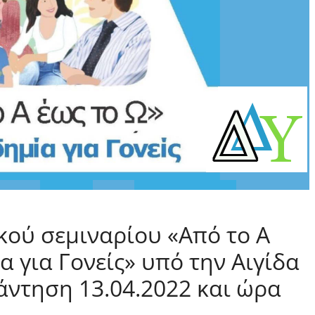
ού σεμιναρίου «Από το Α
α για Γονείς» υπό την Αιγίδα
άντηση 13.04.2022 και ώρα