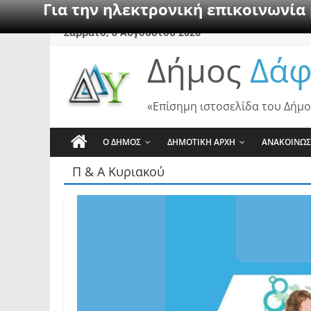
Για την ηλεκτρονική επικοινωνία
Skip
Σάββατο, 8 Αυγούστου 2026
to
Δήμος
Δάφ
content
«Επίσημη ιστοσελίδα του Δήμο
Ο ΔΗΜΟΣ
ΔΗΜΟΤΙΚΗ ΑΡΧΗ
ΑΝΑΚΟΙΝΩΣ
Π & Α Κυριακού