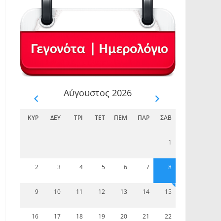
Αύγουστος 2026
ΚΥΡ
ΔΕΥ
ΤΡΊ
ΤΕΤ
ΠΈΜ
ΠΑΡ
ΣΆΒ
1
2
3
4
5
6
7
8
9
10
11
12
13
14
15
16
17
18
19
20
21
22