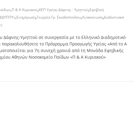
,
,
,
παίδων
Π & Α Κυριακού
ΚΕΠ Υγείας Δάφνης - Υμηττού
Εφηβική
,
,
,
,
ΕΔΔΥΠΠΥ»
Ενημέρωση
Γεωργία Γρ. Σκιαδοπούλου
Ανακοίνωση
Διαδικτυακό
ες
ου Δάφνης-Υμηττού σε συνεργασία με το Ελληνικό Διαδημοτικό
να παρακολουθήσετε το Πρόγραμμα Προαγωγής Υγείας «Από το Α
αγματοποιείται για 7η συνεχή χρονιά από τη Μονάδα Εφηβικής
στημίου Αθηνών Νοσοκομείο Παίδων «Π & Α Κυριακού»