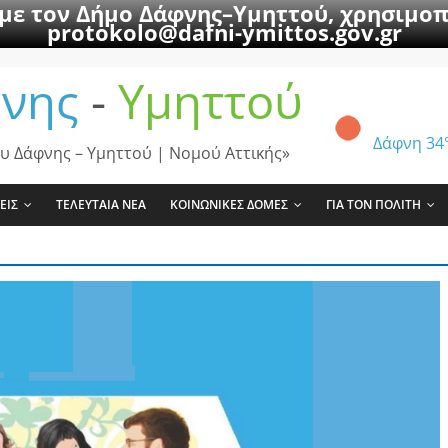
 με τον Δήμο Δάφνης–Υμηττού, χρησιμοπ
protokolo@dafni-ymittos.gov.gr
νης
-
Υμηττού
Δάφνη
34
υ Δάφνης – Υμηττού | Νομού Αττικής»
ΕΙΣ
ΤΕΛΕΥΤΑΙΑ ΝΕΑ
ΚΟΙΝΩΝΙΚΕΣ ΔΟΜΕΣ
ΓΙΑ ΤΟΝ ΠΟΛΙΤΗ