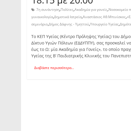
,
,
,
7η συνάντηση
Πολίτες
Ακαδημία για γονείς
Νοσοκομείο 
,
,
,
γυναικολογία
Δημοτικά Ιατρεία
Αναστάσιος Αθ.Μπινίσκος
«
,
,
,
σεμινάριο
Δήμος Δάφνης - Υμηττού
Υπουργείο Υγείας
Δημότ
Το ΚΕΠ Υγείας (Κέντρο Πρόληψης Υγείας) του Δήμ
Δίκτυο Υγιών Πόλεων (ΕΔΔΥΠΠΥ), σας προσκαλεί 
έως το Ω: μία Ακαδημία για Γονείς», το οποίο πρ
Υγείας της Β’ Παιδιατρικής Κλινικής του Πανεπι
Διαβάστε περισσότερα...