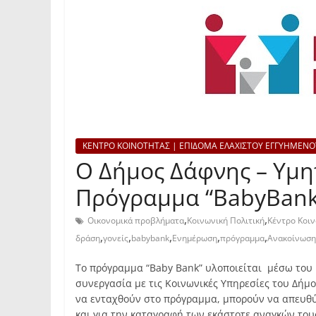
ΚΕΝΤΡΟ ΚΟΙΝΟΤΗΤΑΣ | ΕΠΙΔΟΜΑ ΕΛΑΧΙΣΤΟΥ ΕΓΓΥΗΜΕΝΟ
Ο Δήμος Δάφνης – Υμη
Πρόγραμμα “BabyBank
,
,
Οικονομικά προβλήματα
Κοινωνική Πολιτική
Κέντρο Κοι
,
,
,
,
,
δράση
γονείς
babybank
Ενημέρωση
πρόγραμμα
Ανακοίνωση
Το πρόγραμμα “Baby Bank” υλοποιείται μέσω του
συνεργασία με τις Κοινωνικές Υπηρεσίες του Δήμο
να ενταχθούν στο πρόγραμμα, μπορούν να απευθύ
και για την καταγραφή των εκάστοτε αναγκών του