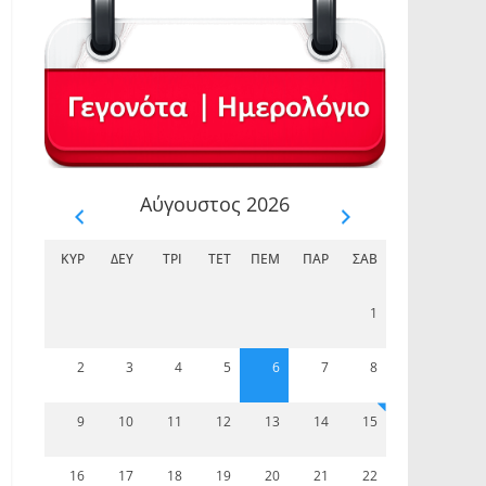
Αύγουστος 2026
ΚΥΡ
ΔΕΥ
ΤΡΊ
ΤΕΤ
ΠΈΜ
ΠΑΡ
ΣΆΒ
1
2
3
4
5
6
7
8
9
10
11
12
13
14
15
16
17
18
19
20
21
22