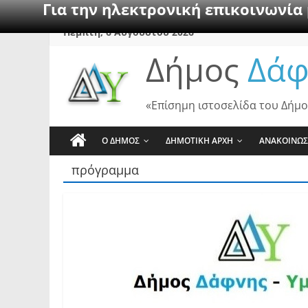
Για την ηλεκτρονική επικοινωνία
Skip
Πέμπτη, 6 Αυγούστου 2026
to
Δήμος
Δάφ
content
«Επίσημη ιστοσελίδα του Δήμο
Ο ΔΗΜΟΣ
ΔΗΜΟΤΙΚΗ ΑΡΧΗ
ΑΝΑΚΟΙΝΩΣ
πρόγραμμα