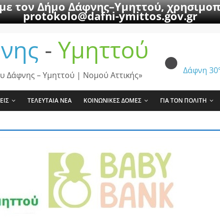
 με τον Δήμο Δάφνης–Υμηττού, χρησιμοπ
protokolo@dafni-ymittos.gov.gr
νης
-
Υμηττού
Δάφνη
30
υ Δάφνης – Υμηττού | Νομού Αττικής»
ΕΙΣ
ΤΕΛΕΥΤΑΙΑ ΝΕΑ
ΚΟΙΝΩΝΙΚΕΣ ΔΟΜΕΣ
ΓΙΑ ΤΟΝ ΠΟΛΙΤΗ