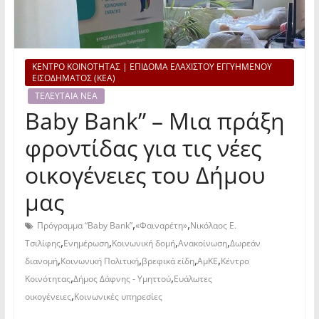
ΚΕΝΤΡΟ ΚΟΙΝΟΤΗΤΑΣ | ΕΠΙΔΟΜΑ ΕΛΑΧΙΣΤΟΥ ΕΓΓΥΗΜΕΝΟΥ
ΕΙΣΟΔΗΜΑΤΟΣ (ΚΕΑ)
ΤΕΛΕΥΤΑΙΑ ΝΕΑ
Baby Bank” – Μια πράξη
φροντίδας για τις νέες
οικογένειες του Δήμου
μας
,
,
Πρόγραμμα “Baby Bank”
«Φαιναρέτη»
Νικόλαος Ε.
,
,
,
,
Τσιλίφης
Ενημέρωση
Κοινωνική δομή
Ανακοίνωση
Δωρεάν
,
,
,
,
διανομή
Κοινωνική Πολιτική
βρεφικά είδη
ΑμΚΕ
Κέντρο
,
,
Κοινότητας
Δήμος Δάφνης - Υμηττού
Ευάλωτες
,
οικογένειες
Κοινωνικές υπηρεσίες