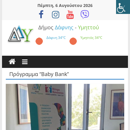
Skip
Πέμπτη, 6 Αυγούστου 2026
to
content
Δήμος
Δάφνης
-
Υμηττού
Δάφνη
34°C
Υμηττός
34°C
Πρόγραμμα “Baby Bank”