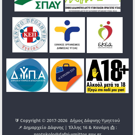
🔰 Copyright © 2017-2026
Δήμος Δάφνης-Υμηττού
📌 Δημαρχείο Δάφνης | Έλλης 16 & Κανάρη 📩 :
protokolo@dafni-ymittos.gov.gr