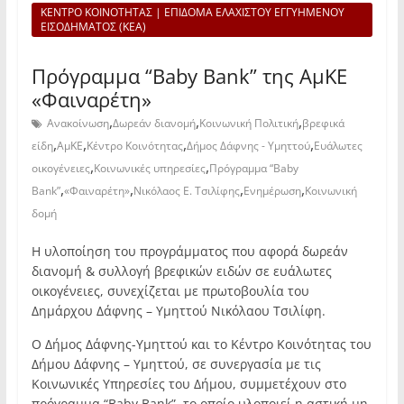
ΚΕΝΤΡΟ ΚΟΙΝΟΤΗΤΑΣ | ΕΠΙΔΟΜΑ ΕΛΑΧΙΣΤΟΥ ΕΓΓΥΗΜΕΝΟΥ
ΕΙΣΟΔΗΜΑΤΟΣ (ΚΕΑ)
Πρόγραμμα “Baby Bank” της ΑμΚΕ
«Φαιναρέτη»
,
,
,
Ανακοίνωση
Δωρεάν διανομή
Κοινωνική Πολιτική
βρεφικά
,
,
,
,
είδη
ΑμΚΕ
Κέντρο Κοινότητας
Δήμος Δάφνης - Υμηττού
Ευάλωτες
,
,
οικογένειες
Κοινωνικές υπηρεσίες
Πρόγραμμα “Baby
,
,
,
,
Bank”
«Φαιναρέτη»
Νικόλαος Ε. Τσιλίφης
Ενημέρωση
Κοινωνική
δομή
Η υλοποίηση του προγράμματος που αφορά δωρεάν
διανομή & συλλογή βρεφικών ειδών σε ευάλωτες
οικογένειες, συνεχίζεται με πρωτοβουλία του
Δημάρχου Δάφνης – Υμηττού Νικόλαου Τσιλίφη.
Ο Δήμος Δάφνης-Υμηττού και το Κέντρο Κοινότητας του
Δήμου Δάφνης – Υμηττού, σε συνεργασία με τις
Κοινωνικές Υπηρεσίες του Δήμου, συμμετέχουν στο
πρόγραμμα “Baby Bank”, το οποίο υλοποιεί η αστική μη