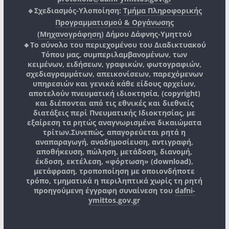
🔹Σχεδιασμός-Υλοποίηση:
Τμήμα Πληροφορικής
Προγραμματισμού & Οργάνωσης
(Μηχανογράφηση)
Δήμου Δάφνης-Υμηττού
🔸Το σύνολο του περιεχομένου του Διαδικτυακού
Τόπου μας, συμπεριλαμβανομένων, των
κειμένων, ειδήσεων, γραφικών, φωτογραφιών,
σχεδιαγραμμάτων, απεικονίσεων, παρεχόμενων
υπηρεσιών και γενικά κάθε είδους αρχείων,
αποτελούν πνευματική ιδιοκτησία, (copyright)
και διέπονται από τις εθνικές και διεθνείς
διατάξεις περί Πνευματικής Ιδιοκτησίας, με
εξαίρεση τα ρητώς αναγνωρισμένα δικαιώματα
τρίτων.
Συνεπώς, απαγορεύεται ρητά η
αναπαραγωγή, αναδημοσίευση, αντιγραφή,
αποθήκευση, πώληση, μετάδοση, διανομή,
έκδοση, εκτέλεση, «φόρτωση» (download),
μετάφραση, τροποποίηση με οποιονδήποτε
τρόπο, τμηματικά η περιληπτικά χωρίς τη ρητή
προηγούμενη έγγραφη συναίνεση του
dafni-
ymittos.gov.gr