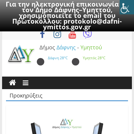
Για την ηλεκτρονική επικοινωνία με
τον Δήμο Δάφνης–Υμηττού,
χρησιμοποιείτε το email του
Πρωτοκόλλου:
protokolo@dafni-
Skip
Σάββατο, 8 Αυγούστου 2026
ymittos.gov.gr
to
content
Δήμος
Δάφνης
-
Υμηττού
Δάφνη
28°C
Υμηττός
28°C
Προκηρύξεις