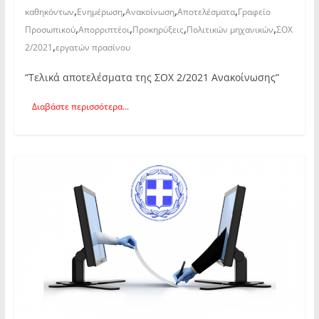
,
,
,
,
καθηκόντων
Ενημέρωση
Ανακοίνωση
Αποτελέσματα
Γραφείο
,
,
,
,
Προσωπικού
Απορριπτέοι
Προκηρύξεις
Πολιτικών μηχανικών
ΣΟΧ
,
2/2021
εργατών πρασίνου
“Τελικά αποτελέσματα της ΣΟΧ 2/2021 Ανακοίνωσης”
Διαβάστε περισσότερα...