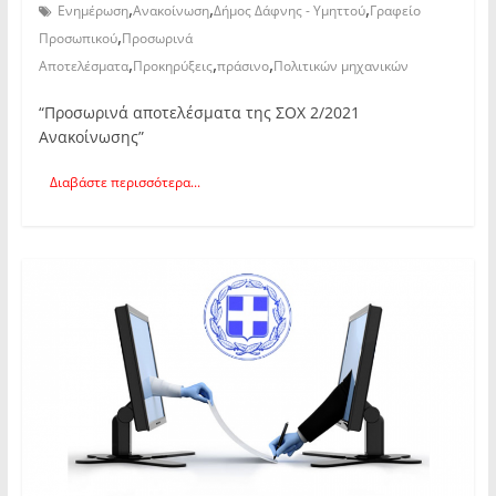
,
,
,
Ενημέρωση
Ανακοίνωση
Δήμος Δάφνης - Υμηττού
Γραφείο
,
Προσωπικού
Προσωρινά
,
,
,
Αποτελέσματα
Προκηρύξεις
πράσινο
Πολιτικών μηχανικών
“Προσωρινά αποτελέσματα της ΣΟΧ 2/2021
Ανακοίνωσης”
Διαβάστε περισσότερα...