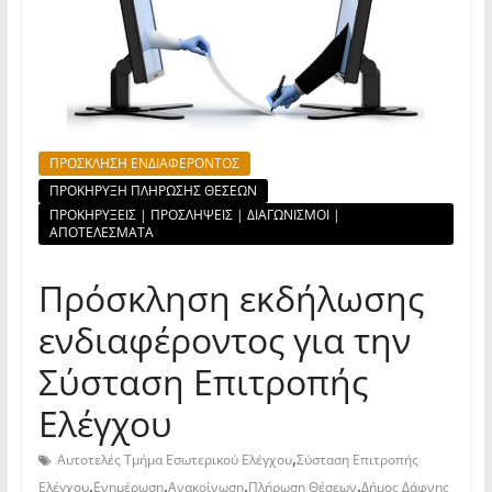
ΠΡΟΣΚΛΗΣΗ ΕΝΔΙΑΦΕΡΟΝΤΟΣ
ΠΡΟΚΗΡΥΞΗ ΠΛΗΡΩΣΗΣ ΘΕΣΕΩΝ
ΠΡΟΚΗΡΥΞΕΙΣ | ΠΡΟΣΛΗΨΕΙΣ | ΔΙΑΓΩΝΙΣΜΟΙ |
ΑΠΟΤΕΛΕΣΜΑΤΑ
Πρόσκληση εκδήλωσης
ενδιαφέροντος για την
Σύσταση Επιτροπής
Ελέγχου
,
Αυτοτελές Τμήμα Εσωτερικού Ελέγχου
Σύσταση Επιτροπής
,
,
,
,
Ελέγχου
Ενημέρωση
Ανακοίνωση
Πλήρωση Θέσεων
Δήμος Δάφνης