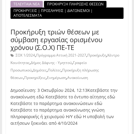
ΤΕΛΕΥΤΑΙΑ ΝΕΑ
ΠΡΟΚΗΡΥΞΗ ΠΛΗΡΩΣΗΣ ΘΕΣΕΩΝ
ΠΡΟΚΗΡΥΞΕΙΣ | ΠΡΟΣΛΗΨΕΙΣ | ΔΙΑΓΩΝΙΣΜΟΙ |
ΑΠΟΤΕΛΕΣΜΑΤΑ
Προκήρυξη τριών θέσεων με
σύμβαση εργασίας ορισμένου
χρόνου (Σ.Ο.Χ) ΠΕ-ΤΕ
,
,
,
ΣΟΧ 1/2024
Πρόγραμμα Αττική 2021-2027
Προκήρυξη
Κέντρο
,
,
Κοινότητας
Δήμος Δάφνης - Υμηττού
Γραφείο
,
,
,
Προσωπικού
Δημότες
Πολίτες
Προκήρυξη πλήρωσης
,
,
,
θέσεων
Προκηρύξεις
Ενημέρωση
Ανακοίνωση
Δημοσίευση: 3 Οκτωβρίου 2024, 12:13Κατεβάστε την
ανακοίνωση εδώ Κατεβάστε το έντυπο αίτησης εδώ
Κατεβάστε το παράρτημα ανακοινώσεων εδώ
Κατεβάστε το παράρτημα ανακοίνωσης γνώση
πληροφορικής ή χειρισμού Η/Υ εδώ Η υποβολή των
αιτήσεων ξεκινάει από 4/10/2024