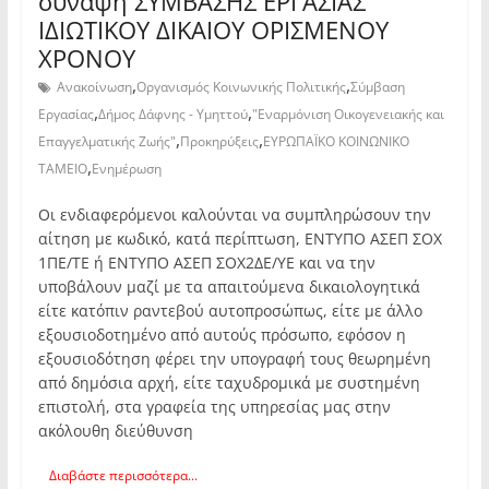
σύναψη ΣΥΜΒΑΣΗΣ ΕΡΓΑΣΙΑΣ
ΙΔΙΩΤΙΚΟΥ ΔΙΚΑΙΟΥ ΟΡΙΣΜΕΝΟΥ
ΧΡΟΝΟΥ
,
,
Ανακοίνωση
Οργανισμός Κοινωνικής Πολιτικής
Σύμβαση
,
,
Εργασίας
Δήμος Δάφνης - Υμηττού
"Εναρμόνιση Οικογενειακής και
,
,
Επαγγελματικής Ζωής"
Προκηρύξεις
ΕΥΡΩΠΑΪΚΟ ΚΟΙΝΩΝΙΚΟ
,
ΤΑΜΕΙΟ
Ενημέρωση
Οι ενδιαφερόμενοι καλούνται να συμπληρώσουν την
αίτηση με κωδικό, κατά περίπτωση, ΕΝΤΥΠΟ ΑΣΕΠ ΣΟΧ
1ΠΕ/ΤΕ ή ΕΝΤΥΠΟ ΑΣΕΠ ΣΟΧ2ΔΕ/ΥΕ και να την
υποβάλουν μαζί με τα απαιτούμενα δικαιολογητικά
είτε κατόπιν ραντεβού αυτοπροσώπως, είτε με άλλο
εξουσιοδοτημένο από αυτούς πρόσωπο, εφόσον η
εξουσιοδότηση φέρει την υπογραφή τους θεωρημένη
από δημόσια αρχή, είτε ταχυδρομικά με συστημένη
επιστολή, στα γραφεία της υπηρεσίας μας στην
ακόλουθη διεύθυνση
Διαβάστε περισσότερα...