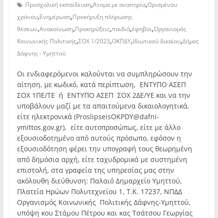
,
,
Προσχολική εκπαίδευση
Άτομα με αναπηρία
Ορισμένου
,
,
χρόνου
Ενημέρωση
Προκήρυξη πλήρωσης
,
,
,
,
,
θέσεων
Ανακοίνωση
Προκηρύξεις
παιδιά
έφηβοι
Οργανισμός
,
,
,
,
Κοινωνικής Πολιτικής
ΣΟΧ 1/2023
ΟΚΠΔΥ
Ιδιωτικού δικαίου
Δήμος
Δάφνης - Υμηττού
Οι ενδιαφερόμενοι καλούνται να συμπληρώσουν την
αίτηση, με κωδικό, κατά περίπτωση, ΕΝΤΥΠΟ ΑΣΕΠ
ΣΟΧ 1ΠΕ/ΤΕ ή ΕΝΤΥΠΟ ΑΣΕΠ ΣΟΧ 2ΔΕ/ΥΕ και να την
υποβάλουν μαζί με τα απαιτούμενα δικαιολογητικά,
είτε ηλεκτρονικά (ProslipseisOKPDY@dafni-
ymittos.gov.gr), είτε αυτοπροσώπως, είτε με άλλο
εξουσιοδοτημένο από αυτούς πρόσωπο, εφόσον η
εξουσιοδότηση φέρει την υπογραφή τους θεωρημένη
από δημόσια αρχή, είτε ταχυδρομικά με συστημένη
επιστολή, στα γραφεία της υπηρεσίας μας στην
ακόλουθη διεύθυνση: Παλαιό Δημαρχείο Υμηττού,
Πλατεία Ηρώων Πολυτεχνείου 1, Τ.Κ. 17237, ΝΠΔΔ
Οργανισμός Κοινωνικής Πολιτικής Δάφνης-Υμηττού,
υπόψη κου Στάμου Πέτρου και κας Τσάτσου Γεωργίας