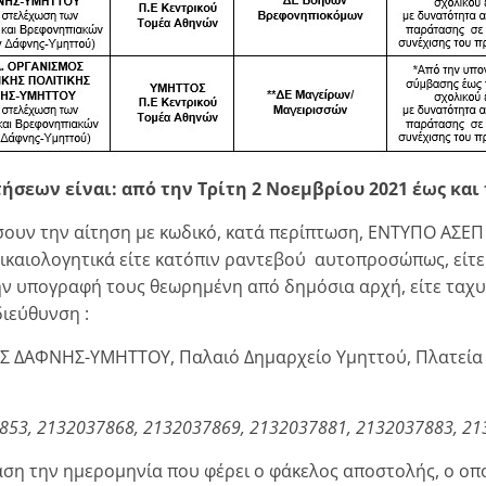
σεων είναι: από την Τρίτη 2 Νοεμβρίου 2021 έως και
ουν την αίτηση με κωδικό, κατά περίπτωση, ΕΝΤΥΠΟ ΑΣΕ
δικαιολογητικά είτε κατόπιν ραντεβού αυτοπροσώπως, είτ
ν υπογραφή τους θεωρημένη από δημόσια αρχή, είτε ταχυ
ιεύθυνση :
 ΔΑΦΝΗΣ-ΥΜΗΤΤΟΥ, Παλαιό Δημαρχείο Υμηττού, Πλατεία Η
853, 2132037868, 2132037869, 2132037881, 2132037883, 2
άση την ημερομηνία που φέρει ο φάκελος αποστολής, ο οπ