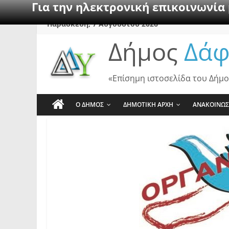
Για την ηλεκτρονική επικοινωνία
Skip
Παρασκευή, 7 Αυγούστου 2026
to
Δήμος
Δάφ
content
«Επίσημη ιστοσελίδα του Δήμο
Ο ΔΗΜΟΣ
ΔΗΜΟΤΙΚΗ ΑΡΧΗ
ΑΝΑΚΟΙΝΩΣ