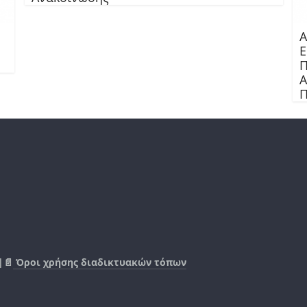
Α
Ε
Π
Α
Π
|📄
Όροι χρήσης διαδικτυακών τόπων