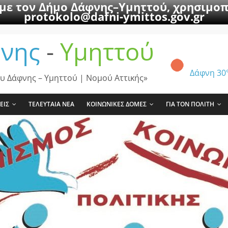
 με τον Δήμο Δάφνης–Υμηττού, χρησιμοπ
protokolo@dafni-ymittos.gov.gr
νης
-
Υμηττού
Δάφνη
30
υ Δάφνης – Υμηττού | Νομού Αττικής»
ΕΙΣ
ΤΕΛΕΥΤΑΙΑ ΝΕΑ
ΚΟΙΝΩΝΙΚΕΣ ΔΟΜΕΣ
ΓΙΑ ΤΟΝ ΠΟΛΙΤΗ