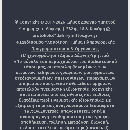
🔰 Copyright © 2017-2026
Δήμος Δάφνης-Υμηττού
📌 Δημαρχείο Δάφνης | Έλλης 16 & Κανάρη 📩 :
protokolo@dafni-ymittos.gov.gr
🔹Σχεδιασμός-Υλοποίηση:
Τμήμα Πληροφορικής
Προγραμματισμού & Οργάνωσης
(Μηχανογράφηση)
Δήμου Δάφνης-Υμηττού
🔸Το σύνολο του περιεχομένου του Διαδικτυακού
Τόπου μας, συμπεριλαμβανομένων, των
κειμένων, ειδήσεων, γραφικών, φωτογραφιών,
σχεδιαγραμμάτων, απεικονίσεων, παρεχόμενων
υπηρεσιών και γενικά κάθε είδους αρχείων,
αποτελούν πνευματική ιδιοκτησία, (copyright)
και διέπονται από τις εθνικές και διεθνείς
διατάξεις περί Πνευματικής Ιδιοκτησίας, με
εξαίρεση τα ρητώς αναγνωρισμένα δικαιώματα
τρίτων.
Συνεπώς, απαγορεύεται ρητά η
αναπαραγωγή, αναδημοσίευση, αντιγραφή,
αποθήκευση, πώληση, μετάδοση, διανομή,
έκδοση, εκτέλεση, «φόρτωση» (download),