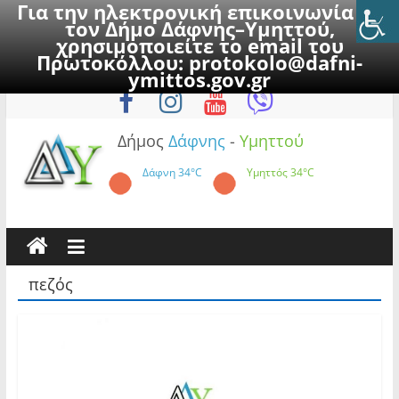
Για την ηλεκτρονική επικοινωνία με
τον Δήμο Δάφνης–Υμηττού,
χρησιμοποιείτε το email του
Πρωτοκόλλου:
protokolo@dafni-
Skip
Παρασκευή, 7 Αυγούστου 2026
ymittos.gov.gr
to
content
Δήμος
Δάφνης
-
Υμηττού
Δάφνη
34°C
Υμηττός
34°C
πεζός