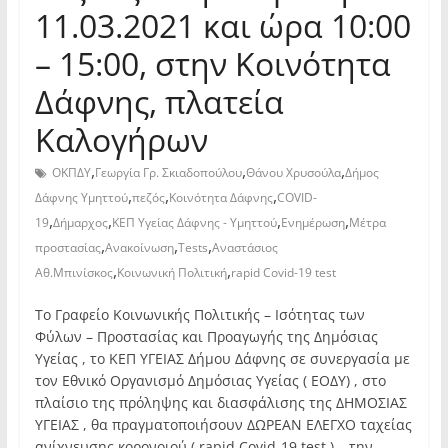
11.03.2021 και ώρα 10:00
– 15:00, στην Kοινότητα
Δάφνης, πλατεία
Καλογήρων
,
,
,
ΟΚΠΔΥ
Γεωργία Γρ. Σκιαδοπούλου
Θάνου Χρυσούλα
Δήμος
,
,
,
Δάφνης Υμηττού
πεζός
Κοινότητα Δάφνης
COVID-
,
,
,
,
19
Δήμαρχος
ΚΕΠ Υγείας Δάφνης - Υμηττού
Ενημέρωση
Μέτρα
,
,
,
προστασίας
Ανακοίνωση
Tests
Αναστάσιος
,
,
Αθ.Μπινίσκος
Κοινωνική Πολιτική
rapid Covid-19 test
Το Γραφείο Κοινωνικής Πολιτικής – Ισότητας των
Φύλων – Προστασίας και Προαγωγής της Δημόσιας
Υγείας , το ΚΕΠ ΥΓΕΙΑΣ Δήμου Δάφνης σε συνεργασία με
τον Εθνικό Οργανισμό Δημόσιας Υγείας ( ΕΟΔΥ) , στο
πλαίσιο της πρόληψης και διασφάλισης της ΔΗΜΟΣΙΑΣ
ΥΓΕΙΑΣ , θα πραγματοποιήσουν ΔΩΡΕΑΝ ΕΛΕΓΧΟ ταχείας
ανίχνευσης κορονοιού ( rapid Covid-19 test ) – την