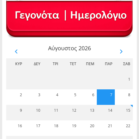
Αύγουστος 2026
ΚΥΡ
ΔΕΥ
ΤΡΊ
ΤΕΤ
ΠΈΜ
ΠΑΡ
ΣΆΒ
1
2
3
4
5
6
7
8
9
10
11
12
13
14
15
16
17
18
19
20
21
22