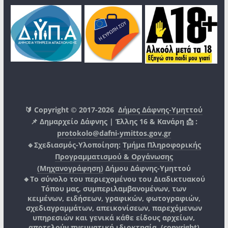
🔰 Copyright © 2017-2026
Δήμος Δάφνης-Υμηττού
📌 Δημαρχείο Δάφνης | Έλλης 16 & Κανάρη 📩 :
protokolo@dafni-ymittos.gov.gr
🔹Σχεδιασμός-Υλοποίηση:
Τμήμα Πληροφορικής
Προγραμματισμού & Οργάνωσης
(Μηχανογράφηση)
Δήμου Δάφνης-Υμηττού
🔸Το σύνολο του περιεχομένου του Διαδικτυακού
Τόπου μας, συμπεριλαμβανομένων, των
κειμένων, ειδήσεων, γραφικών, φωτογραφιών,
σχεδιαγραμμάτων, απεικονίσεων, παρεχόμενων
υπηρεσιών και γενικά κάθε είδους αρχείων,
αποτελούν πνευματική ιδιοκτησία, (copyright)