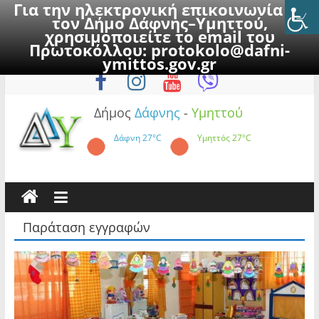
Για την ηλεκτρονική επικοινωνία με
τον Δήμο Δάφνης–Υμηττού,
χρησιμοποιείτε το email του
Πρωτοκόλλου:
protokolo@dafni-
Skip
Παρασκευή, 7 Αυγούστου 2026
ymittos.gov.gr
to
content
Δήμος
Δάφνης
-
Υμηττού
Δάφνη
27°C
Υμηττός
27°C
Παράταση εγγραφών