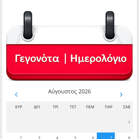
Αύγουστος 2026
ΚΥΡ
ΔΕΥ
ΤΡΊ
ΤΕΤ
ΠΈΜ
ΠΑΡ
ΣΆΒ
1
2
3
4
5
6
7
8