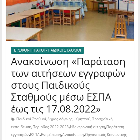
ΒΡΕΦΟΝΗΠΙΑΚΟΙ - ΠΑΙΔΙΚΟΙ ΣΤΑΘΜΟΙ
Ανακοίνωση «Παράταση
των αιτήσεων εγγραφών
στους Παιδικούς
Σταθμούς μέσω ΕΣΠΑ
έως τις 17.08.2022»
,
,
Παιδικοί Σταθμοί
Δήμος Δάφνης - Υμηττού
Προσχολική
,
,
,
εκπαίδευση
Περίοδος 2022-2023
Ηλεκτρονική αίτηση
Παράταση
,
,
,
,
εγγραφών
ΕΣΠΑ
Ενημέρωση
Ανακοίνωση
Οργανισμός Κοινωνικής