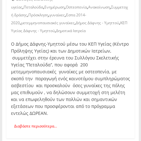
,
,
,
,
,
υγείας
Πεταλούδα
Ενημέρωση
Οστεοπενία
Ανακοίνωση
Συμμετοχ
,
,
,
ή δράσης
Πρόσκληση
γυναίκες
Εσπα 2014-
,
,
,
2020
μετεμμηνοπαυσιακές γυναίκες
Δήμος Δάφνης - Υμηττού
ΚΕΠ
,
Υγείας Δάφνης - Υμηττού
Δημοτικά Ιατρεία
Ο Δήμος Δάφνης-Υμηττού μέσω του ΚΕΠ Υγείας (Κέντρο
Πρόληψης Υγείας) και των Δημοτικών Ιατρείων,
συμμετέχει στην έρευνα του Συλλόγου Σκελετικής
Υγείας ‘’Πεταλούδα’’, που αφορά 200
μετεμμηνοπαυσιακές γυναίκες με οστεοπενία, με
σκοπό την παραγωγή ενός καινοτόμου συμπληρώματος
ασβεστίου και προσκαλούν όσες γυναίκες της πόλης
μας επιθυμούν , να δηλώσουν συμμετοχή στη μελέτη
και να επωφεληθούν των πολλών και σημαντικών
εξετάσεων που προσφέρονται από το πρόγραμμα
εντελώς ΔΩΡΕΑΝ.
Διαβάστε περισσότερα...