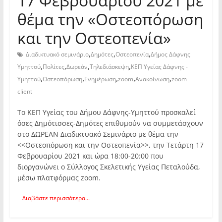
17 Φεβρουαρίου 2021 με
θέμα την «Οστεοπόρωση
και την Οστεοπενία»
,
,
,
Διαδικτυακό σεμινάριο
Δημότες
Οστεοπενία
Δήμος Δάφνης
,
,
,
,
Υμηττού
Πολίτες
Δωρεάν
Τηλεδιάσκεψη
ΚΕΠ Υγείας Δάφνης -
,
,
,
,
,
Υμηττού
Οστεοπόρωση
Ενημέρωση
zoom
Ανακοίνωση
zoom
client
Το ΚΕΠ Υγείας του Δήμου Δάφνης-Υμηττού προσκαλεί
όσες Δημότισσες-Δημότες επιθυμούν να συμμετάσχουν
στο ΔΩΡΕΑΝ Διαδικτυακό Σεμινάριο με θέμα την
<<Οστεοπόρωση και την Οστεοπενία>>, την Τετάρτη 17
Φεβρουαρίου 2021 και ώρα 18:00-20:00 που
διοργανώνει ο Σύλλογος Σκελετικής Υγείας Πεταλούδα,
μέσω πλατφόρμας zoom.
Διαβάστε περισσότερα...