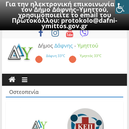
Για την ηλεκτρονική επικοινωνία με
τον Δήμο Δάφνης–Υμηττού,
χρησιμοποιείτε το email του
Πρωτοκόλλου:
protokolo@dafni-
Skip
Κυριακή, 9 Αυγούστου 2026
ymittos.gov.gr
to
content
Δήμος
Δάφνης
-
Υμηττού
Δάφνη
33°C
Υμηττός
33°C
Οστεοπενία