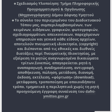
🔹Σχεδιασμός-Υλοποίηση:
Τμήμα Πληροφορικής
Προγραμματισμού & Οργάνωσης
(Μηχανογράφηση)
Δήμου Δάφνης-Υμηττού
🔸Το σύνολο του περιεχομένου του Διαδικτυακού
Τόπου μας, συμπεριλαμβανομένων, των
κειμένων, ειδήσεων, γραφικών, φωτογραφιών,
σχεδιαγραμμάτων, απεικονίσεων, παρεχόμενων
υπηρεσιών και γενικά κάθε είδους αρχείων,
αποτελούν πνευματική ιδιοκτησία, (copyright)
και διέπονται από τις εθνικές και διεθνείς
διατάξεις περί Πνευματικής Ιδιοκτησίας, με
εξαίρεση τα ρητώς αναγνωρισμένα δικαιώματα
τρίτων.
Συνεπώς, απαγορεύεται ρητά η
αναπαραγωγή, αναδημοσίευση, αντιγραφή,
αποθήκευση, πώληση, μετάδοση, διανομή,
έκδοση, εκτέλεση, «φόρτωση» (download),
μετάφραση, τροποποίηση με οποιονδήποτε
τρόπο, τμηματικά η περιληπτικά χωρίς τη ρητή
προηγούμενη έγγραφη συναίνεση του
dafni-
ymittos.gov.gr