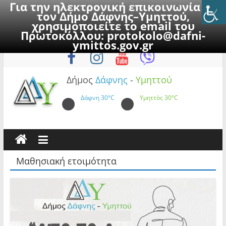
Για την ηλεκτρονική επικοινωνία με
τον Δήμο Δάφνης–Υμηττού,
χρησιμοποιείτε το email του
Πρωτοκόλλου:
protokolo@dafni-
Skip
Πέμπτη, 6 Αυγούστου 2026
ymittos.gov.gr
to
content
Δήμος
Δάφνης
-
Υμηττού
Δάφνη
30°C
Υμηττός
30°C
Μαθησιακή ετοιμότητα