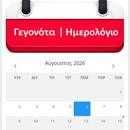
Αύγουστος 2026
ΚΥΡ
ΔΕΥ
ΤΡΊ
ΤΕΤ
ΠΈΜ
ΠΑΡ
ΣΆΒ
1
2
3
4
5
6
7
8
9
10
11
12
13
14
15