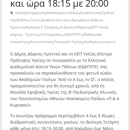
και ώρα 18:15 με 20:00
,
,
,
,
παιδιά
Ενημέρωση
Νοσοκομείο παίδων
Ανακοίνωση
Σχολικό
,
,
,
περιβάλλον
Γονείς
Διαδυκτιακό σεμινάριο
Δήμος Δάφνης -
,
,
,
Υμηττού
Νικόλαος Ε.Τσιλίφης
Ανδριάνα Μαγγίτα
ΚΕΠ Υγείας
,
,
,
Δάφνης - Υμηττού
Π.Α.Κυριακού
«ΕΔΔΥΠΠΥ»
Μαθησιακή
,
,
,
ετοιμότητα
4η συνάντηση
Υπουργείο Υγείας
Ακαδημία για γονείς
Ο Δήμος Δάφνης-Υμηττού και το ΚΕΠ Υγείας (Κέντρο
Πρόληψης Υγείας) σε συνεργασία με το Ελληνικό
Διαδημοτικό Δίκτυο Υγιών Πόλεων (ΕΔΔΥΠΠΥ), σας
προσκαλούν να παρακολουθήσετε τον φετινό κύκλο
των Ακαδημιών Γονέων “Από το Α έως το Ω”, ο οποίος
πραγματοποιείται για 9η συνεχή χρονιά, από τη
Μονάδα Εφηβικής Υγείας της Β’ Παιδιατρικής Κλινικής
του Πανεπιστημίου Αθηνών Νοσοκομείο Παίδων «Π & Α
Κυριακού».
Το ανωτέρω πρόγραμμα περιλαμβάνει 4 έως 8 δίωρες
διαδραστικές συναντήσεις γονέων, τη δεύτερη Τετάρτη
κάθε μήνα στις 18:15-20:00, από Νοέμβριο έως Μάϊο,