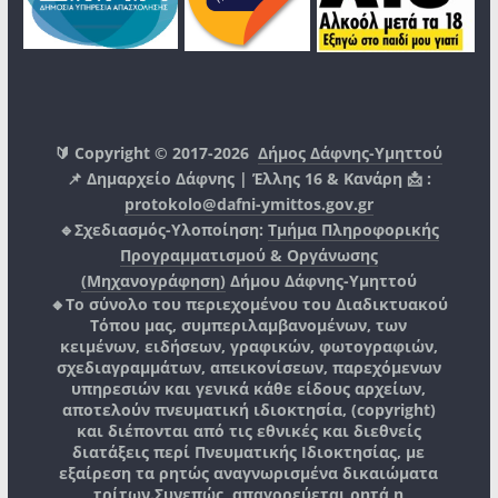
🔰 Copyright © 2017-2026
Δήμος Δάφνης-Υμηττού
📌 Δημαρχείο Δάφνης | Έλλης 16 & Κανάρη 📩 :
protokolo@dafni-ymittos.gov.gr
🔹Σχεδιασμός-Υλοποίηση:
Τμήμα Πληροφορικής
Προγραμματισμού & Οργάνωσης
(Μηχανογράφηση)
Δήμου Δάφνης-Υμηττού
🔸Το σύνολο του περιεχομένου του Διαδικτυακού
Τόπου μας, συμπεριλαμβανομένων, των
κειμένων, ειδήσεων, γραφικών, φωτογραφιών,
σχεδιαγραμμάτων, απεικονίσεων, παρεχόμενων
υπηρεσιών και γενικά κάθε είδους αρχείων,
αποτελούν πνευματική ιδιοκτησία, (copyright)
και διέπονται από τις εθνικές και διεθνείς
διατάξεις περί Πνευματικής Ιδιοκτησίας, με
εξαίρεση τα ρητώς αναγνωρισμένα δικαιώματα
τρίτων.
Συνεπώς, απαγορεύεται ρητά η