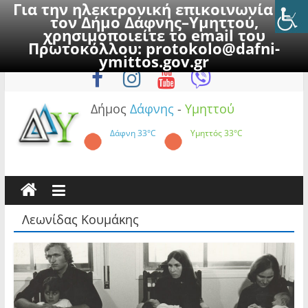
Για την ηλεκτρονική επικοινωνία με
τον Δήμο Δάφνης–Υμηττού,
χρησιμοποιείτε το email του
Πρωτοκόλλου:
protokolo@dafni-
Skip
Δευτέρα, 10 Αυγούστου 2026
ymittos.gov.gr
to
content
Δήμος
Δάφνης
-
Υμηττού
Δάφνη
33°C
Υμηττός
33°C
Λεωνίδας Κουμάκης