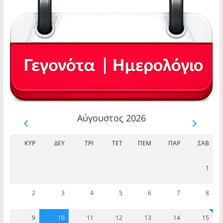
Αύγουστος 2026
ΚΥΡ
ΔΕΥ
ΤΡΊ
ΤΕΤ
ΠΈΜ
ΠΑΡ
ΣΆΒ
1
2
3
4
5
6
7
8
9
10
11
12
13
14
15