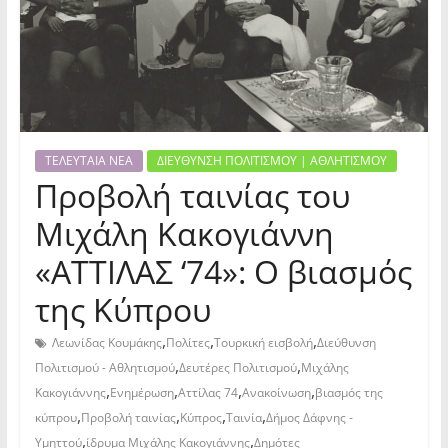
ΤΕΛΕΥΤΑΙΑ ΝΕΑ
ΔΙΕΥΘΥΝΣΗ ΠΟΛΙΤΙΣΜΟΥ | ΑΘΛΗΤΙΣΜΟΥ
Προβολή ταινίας του
Μιχάλη Κακογιάννη
«ΑΤΤΙΛΑΣ ‘74»: Ο βιασμός
της Κύπρου
,
,
,
Λεωνίδας Κουμάκης
Πολίτες
Τουρκική εισβολή
Διεύθυνση
,
,
Πολιτισμού - Αθλητισμού
Δευτέρες Πολιτισμού
Μιχάλης
,
,
,
,
Κακογιάννης
Ενημέρωση
Αττίλας 74
Ανακοίνωση
βιασμός της
,
,
,
,
κύπρου
Προβολή ταινίας
Κύπρος
Ταινία
Δήμος Δάφνης -
,
,
Υμηττού
ίδρυμα Μιχάλης Κακογιάννης
Δημότες