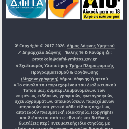
🔰 Copyright © 2017-2026
Δήμος Δάφνης-Υμηττού
📌 Δημαρχείο Δάφνης | Έλλης 16 & Κανάρη 📩 :
protokolo@dafni-ymittos.gov.gr
🔹Σχεδιασμός-Υλοποίηση:
Τμήμα Πληροφορικής
Προγραμματισμού & Οργάνωσης
(Μηχανογράφηση)
Δήμου Δάφνης-Υμηττού
🔸Το σύνολο του περιεχομένου του Διαδικτυακού
Τόπου μας, συμπεριλαμβανομένων, των
κειμένων, ειδήσεων, γραφικών, φωτογραφιών,
σχεδιαγραμμάτων, απεικονίσεων, παρεχόμενων
υπηρεσιών και γενικά κάθε είδους αρχείων,
αποτελούν πνευματική ιδιοκτησία, (copyright)
και διέπονται από τις εθνικές και διεθνείς
διατάξεις περί Πνευματικής Ιδιοκτησίας, με
εξαίρεση τα ρητώς αναγνωρισμένα δικαιώματα