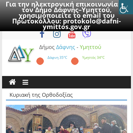
Για την ηλεκτρονική επικοινωνία με
τον Δήμο Δάφνης–Υμηττού,
χρησιμοποιείτε το email του
Πρωτοκόλλου:
protokolo@dafni-
Skip
Παρασκευή, 7 Αυγούστου 2026
ymittos.gov.gr
to
content
Δήμος
Δάφνης
-
Υμηττού
Δάφνη
35°C
Υμηττός
34°C
Κυριακή της Ορθοδοξίας