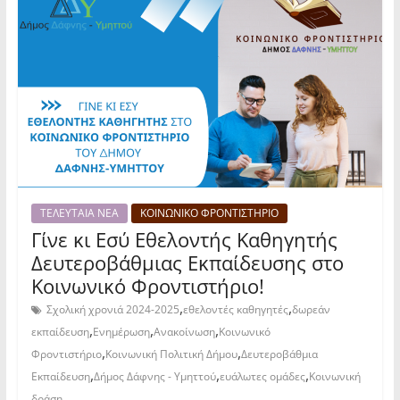
ΤΕΛΕΥΤΑΙΑ ΝΕΑ
ΚΟΙΝΩΝΙΚΟ ΦΡΟΝΤΙΣΤΗΡΙΟ
Γίνε κι Εσύ Εθελοντής Καθηγητής
Δευτεροβάθμιας Εκπαίδευσης στο
Κοινωνικό Φροντιστήριο!
,
,
Σχολική χρονιά 2024-2025
εθελοντές καθηγητές
δωρεάν
,
,
,
εκπαίδευση
Ενημέρωση
Ανακοίνωση
Κοινωνικό
,
,
Φροντιστήριο
Κοινωνική Πολιτική Δήμου
Δευτεροβάθμια
,
,
,
Εκπαίδευση
Δήμος Δάφνης - Υμηττού
ευάλωτες ομάδες
Κοινωνική
δράση