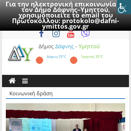
Για την ηλεκτρονική επικοινωνία με
τον Δήμο Δάφνης–Υμηττού,
χρησιμοποιείτε το email του
Πρωτοκόλλου:
protokolo@dafni-
Skip
Σάββατο, 8 Αυγούστου 2026
ymittos.gov.gr
to
content
Δήμος
Δάφνης
-
Υμηττού
Δάφνη
35°C
Υμηττός
35°C
Κοινωνική δράση