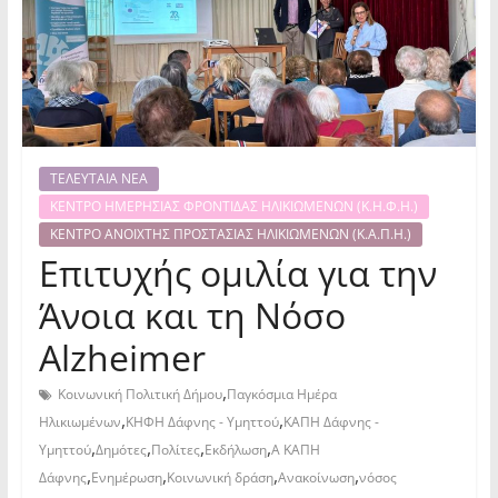
ΤΕΛΕΥΤΑΙΑ ΝΕΑ
ΚΕΝΤΡΟ ΗΜΕΡΗΣΙΑΣ ΦΡΟΝΤΙΔΑΣ ΗΛΙΚΙΩΜΕΝΩΝ (Κ.Η.Φ.Η.)
ΚΕΝΤΡΟ ΑΝΟΙΧΤΗΣ ΠΡΟΣΤΑΣΙΑΣ ΗΛΙΚΙΩΜΕΝΩΝ (Κ.Α.Π.Η.)
Επιτυχής ομιλία για την
Άνοια και τη Νόσο
Alzheimer
,
Κοινωνική Πολιτική Δήμου
Παγκόσμια Ημέρα
,
,
Ηλικιωμένων
ΚΗΦΗ Δάφνης - Υμηττού
ΚΑΠΗ Δάφνης -
,
,
,
,
Υμηττού
Δημότες
Πολίτες
Εκδήλωση
Α ΚΑΠΗ
,
,
,
,
Δάφνης
Ενημέρωση
Κοινωνική δράση
Ανακοίνωση
νόσος