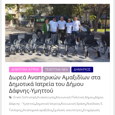
ΔΗΜΟΤΙΚΑ ΙΑΤΡΕΙΑ
ΤΕΛΕΥΤΑΙΑ ΝΕΑ
ΔΗΜΑΡΧΟΣ
Δωρεά Αναπηρικών Αμαξιδίων στα
Δημοτικά Ιατρεία του Δήμου
Δάφνης-Υμηττού
,
,
,
Erwin Schrumpf
Ανακοίνωση
Κοινωνική Πολιτική Δήμου
Δήμος
,
,
,
Δάφνης - Υμηττού
Δημοτικά Ιατρεία
Κοινωνική δράση
Νικόλαος Ε.
,
,
,
Τσιλίφης
Αναπηρικά αμαξίδια
Σχολικές κοινότητες
Ενημέρωση