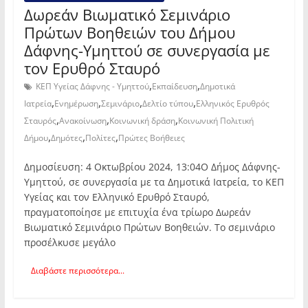
Δωρεάν Βιωματικό Σεμινάριο
Πρώτων Βοηθειών του Δήμου
Δάφνης-Υμηττού σε συνεργασία με
τον Ερυθρό Σταυρό
,
,
ΚΕΠ Υγείας Δάφνης - Υμηττού
Εκπαίδευση
Δημοτικά
,
,
,
,
Ιατρεία
Ενημέρωση
Σεμινάριο
Δελτίο τύπου
Ελληνικός Ερυθρός
,
,
,
Σταυρός
Ανακοίνωση
Κοινωνική δράση
Κοινωνική Πολιτική
,
,
,
Δήμου
Δημότες
Πολίτες
Πρώτες Βοήθειες
Δημοσίευση: 4 Οκτωβρίου 2024, 13:04Ο Δήμος Δάφνης-
Υμηττού, σε συνεργασία με τα Δημοτικά Ιατρεία, το ΚΕΠ
Υγείας και τον Ελληνικό Ερυθρό Σταυρό,
πραγματοποίησε με επιτυχία ένα τρίωρο Δωρεάν
Βιωματικό Σεμινάριο Πρώτων Βοηθειών. Το σεμινάριο
προσέλκυσε μεγάλο
Διαβάστε περισσότερα...