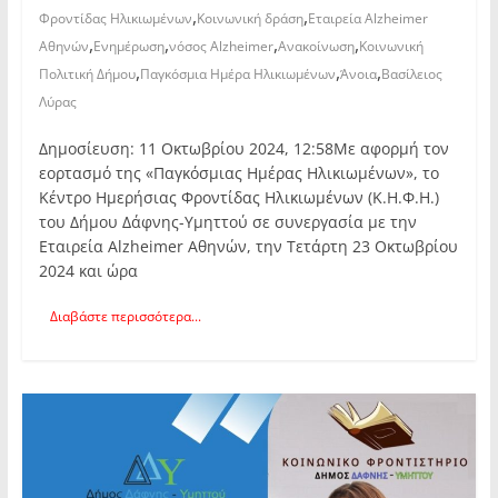
,
,
Φροντίδας Ηλικιωμένων
Κοινωνική δράση
Εταιρεία Alzheimer
,
,
,
,
Αθηνών
Ενημέρωση
νόσος Alzheimer
Ανακοίνωση
Κοινωνική
,
,
,
Πολιτική Δήμου
Παγκόσμια Ημέρα Ηλικιωμένων
Άνοια
Βασίλειος
Λύρας
Δημοσίευση: 11 Οκτωβρίου 2024, 12:58Με αφορμή τον
εορτασμό της «Παγκόσμιας Ημέρας Ηλικιωμένων», το
Κέντρο Ημερήσιας Φροντίδας Ηλικιωμένων (Κ.Η.Φ.Η.)
του Δήμου Δάφνης-Υμηττού σε συνεργασία με την
Εταιρεία Alzheimer Αθηνών, την Τετάρτη 23 Οκτωβρίου
2024 και ώρα
Διαβάστε περισσότερα...