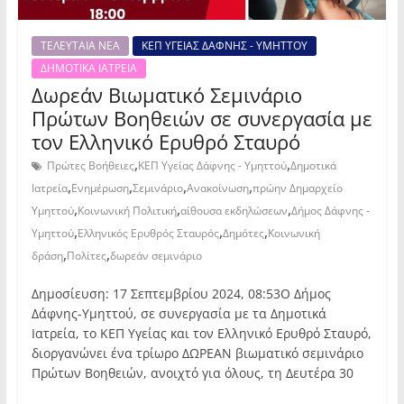
ΤΕΛΕΥΤΑΙΑ ΝΕΑ
ΚΕΠ ΥΓΕΙΑΣ ΔΑΦΝΗΣ - ΥΜΗΤΤΟΥ
ΔΗΜΟΤΙΚΑ ΙΑΤΡΕΙΑ
Δωρεάν Βιωματικό Σεμινάριο
Πρώτων Βοηθειών σε συνεργασία με
τον Ελληνικό Ερυθρό Σταυρό
,
,
Πρώτες Βοήθειες
ΚΕΠ Υγείας Δάφνης - Υμηττού
Δημοτικά
,
,
,
,
Ιατρεία
Ενημέρωση
Σεμινάριο
Ανακοίνωση
πρώην Δημαρχείο
,
,
,
Υμηττού
Κοινωνική Πολιτική
αίθουσα εκδηλώσεων
Δήμος Δάφνης -
,
,
,
Υμηττού
Ελληνικός Ερυθρός Σταυρός
Δημότες
Κοινωνική
,
,
δράση
Πολίτες
δωρεάν σεμινάριο
Δημοσίευση: 17 Σεπτεμβρίου 2024, 08:53Ο Δήμος
Δάφνης-Υμηττού, σε συνεργασία με τα Δημοτικά
Ιατρεία, το ΚΕΠ Υγείας και τον Ελληνικό Ερυθρό Σταυρό,
διοργανώνει ένα τρίωρο ΔΩΡΕΑΝ βιωματικό σεμινάριο
Πρώτων Βοηθειών, ανοιχτό για όλους, τη Δευτέρα 30