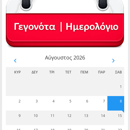
Αύγουστος 2026
ΚΥΡ
ΔΕΥ
ΤΡΊ
ΤΕΤ
ΠΈΜ
ΠΑΡ
ΣΆΒ
1
2
3
4
5
6
7
8
9
10
11
12
13
14
15