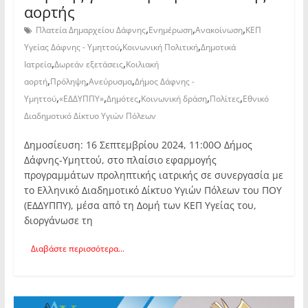
αορτής
,
,
,
Πλατεία Δημαρχείου Δάφνης
Ενημέρωση
Ανακοίνωση
ΚΕΠ
,
,
Υγείας Δάφνης - Υμηττού
Κοινωνική Πολιτική
Δημοτικά
,
,
Ιατρεία
Δωρεάν εξετάσεις
Κοιλιακή
,
,
,
αορτή
Πρόληψη
Ανεύρυσμα
Δήμος Δάφνης -
,
,
,
,
,
Υμηττού
«ΕΔΔΥΠΠΥ»
Δημότες
Κοινωνική δράση
Πολίτες
Εθνικό
Διαδημοτικό Δίκτυο Υγιών Πόλεων
Δημοσίευση: 16 Σεπτεμβρίου 2024, 11:00O Δήμος
Δάφνης-Υμηττού, στο πλαίσιο εφαρμογής
προγραμμάτων προληπτικής ιατρικής σε συνεργασία με
το Ελληνικό Διαδημοτικό Δίκτυο Υγιών Πόλεων του ΠΟΥ
(ΕΔΔΥΠΠΥ), μέσα από τη Δομή των ΚΕΠ Υγείας του,
διοργάνωσε τη
Διαβάστε περισσότερα...