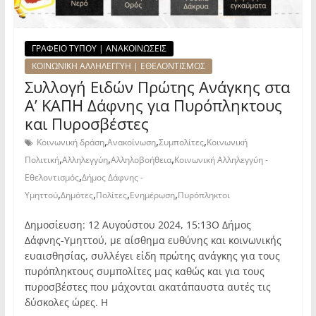
ΓΡΑΦΕΙΟ ΤΥΠΟΥ | ΑΝΑΚΟΙΝΩΣΕΙΣ
ΚΟΙΝΩΝΙΚΗ ΑΛΛΗΛΕΓΓΥΗ | ΕΘΕΛΟΝΤΙΣΜΟΣ
Συλλογή Ειδών Πρώτης Ανάγκης στα
Α’ ΚΑΠΗ Δάφνης για Πυρόπληκτους
και Πυροσβέστες
,
,
,
Κοινωνική δράση
Ανακοίνωση
Συμπολίτες
Κοινωνική
,
,
,
Πολιτική
Αλληλεγγύη
Αλληλοβοήθεια
Κοινωνική Αλληλεγγύη -
,
Εθελοντισμός
Δήμος Δάφνης -
,
,
,
,
Υμηττού
Δημότες
Πολίτες
Ενημέρωση
Πυρόπληκτοι
Δημοσίευση: 12 Αυγούστου 2024, 15:13Ο Δήμος
Δάφνης-Υμηττού, με αίσθημα ευθύνης και κοινωνικής
ευαισθησίας, συλλέγει είδη πρώτης ανάγκης για τους
πυρόπληκτους συμπολίτες μας καθώς και για τους
πυροσβέστες που μάχονται ακατάπαυστα αυτές τις
δύσκολες ώρες. Η