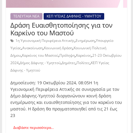
ΤΕΛΕΥΤΑΙΑ ΝΕΑ
ΚΕΠ ΥΓΕΙΑΣ ΔΑΦΝΗΣ - ΥΜΗΤΤΟΥ
Δράση Ευαισθητοποίησης για τον
Καρκίνο του Μαστού
,
,
1η Υγειονομική Περιφέρεια Αττικής
Ενημέρωση
Υπουργείο
,
,
,
Υγείας
Ανακοίνωση
Κοινωνική δράση
Κοινωνική Πολιτική
,
,
,
,
Δήμου
Καρκίνος του Μαστού
Πρόληψη
Καρκίνος
21-23 Οκτωβρίου
,
,
,
,
2024
Δήμος Δάφνης - Υμηττού
Δημότες
Πολίτες
ΚΕΠ Υγείας
Δάφνης - Υμηττού
Δημοσίευση: 19 Οκτωβρίου 2024, 08:05Η 1η
Υγειονομική Περιφέρεια Αττικής σε συνεργασία με τον
Δήμο Δάφνης-Υμηττού διοργανώνουν κοινή δράση
ενημέρωσης και ευαισθητοποίησης για τον καρκίνο του
μαστού. Η δράση θα πραγματοποιηθεί από τις 21 έως
23
Διαβάστε περισσότερα...