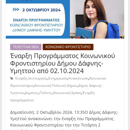
ΤΕΛΕΥΤΑΙΑ ΝΕΑ
ΚΟΙΝΩΝΙΚΟ ΦΡΟΝΤΙΣΤΗΡΙΟ
Έναρξη Προγράμματος Κοινωνικού
Φροντιστηρίου Δήμου Δάφνης-
Υμηττού από 02.10.2024
,
,
,
Έναρξη λειτουργίας
Ενημέρωση
Ανακοίνωση
Κοινωνικό
,
,
Φροντιστήριο
Κοινωνική Πολιτική Δήμου
Δήμος Δάφνης -
,
,
,
,
Υμηττού
Δημότες
Πολίτες
Κοινωνική δράση
Έναρξη
προγράμματος
Δημοσίευση: 2 Οκτωβρίου 2024, 13:35Ο Δήμος Δάφνης-
Υμηττού ανακοινώνει την έναρξη του Προγράμματος
Κοινωνικού Φροντιστηρίου την την Τετάρτη 2