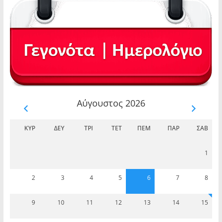
Αύγουστος 2026
ΚΥΡ
ΔΕΥ
ΤΡΊ
ΤΕΤ
ΠΈΜ
ΠΑΡ
ΣΆΒ
1
2
3
4
5
6
7
8
9
10
11
12
13
14
15