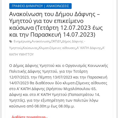
ΓΡΑΦΕΙΟ ΔΗΜΑΡΧΟΥ | ΑΝΑΚΟΙΝΩΣΕΙΣ
Ανακοίνωση του Δήμου Δάφνης –
Υμηττού για τον επικείμενο
καύσωνα (Τετάρτη 12.07.2023 έως
και την Παρασκευή 14.07.2023)
,
,
,
Ενημέρωση
Ανακοίνωση
ΟΚΠΔΥ
Δήμος Δάφνης -
,
,
,
,
Υμηττού
Καύσωνας
Κλιματιζόμενες αίθουσες
Α' ΚΑΠΗ Δάφνης
Α'
ΚΑΠΗ ΥΜΗΤΤΟΥ
Ο Δήμος Δάφνης Υμηττού και ο Οργανισμός Κοινωνικής
Πολιτικής Δάφνης Υμηττού, για την Τετάρτη
12/07/2023, την Πέμπτη 13/07/2023 και την Παρασκευή
14/07/2023 θα διαθέσουν δύο κλιματιζόμενες αίθουσες
στο Α’ ΚΑΠΗ Δάφνης (Χρήστου Μιχαλόπουλου 65,
Δάφνη) και στο Α’ ΚΑΠΗ Υμηττού (Παπαστράτου 14,
Υμηττός), για την εξυπηρέτηση των πολιτών λόγω
καύσωνα από 08.00π.μ έως 08.00μ.μ.
Διαβάστε περισσότερα...