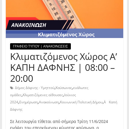
ΓΡΑΦΕΙΟ ΤΥΠΟΥ | ΑΝΑΚΟΙΝΩΣΕΙΣ
Κλιματιζόμενος Χώρος Α’
ΚΑΠΗ ΔΑΦΝΗΣ | 08:00 –
20:00
,
,
Δήμος Δάφνης - Υμηττού
Καύσωνας
ευάλωτες
,
,
ομάδες
Κλιματιζόμενες αίθουσες
Ιούνιος
,
,
,
,
2024
Ενημέρωση
Ανακοίνωση
Κοινωνική Πολιτική Δήμου
Α΄ Καπή
Δάφνης
Σε λειτουργία τίθεται από σήμερα Τρίτη 11/6/2024
ενόψει του επερχόμενου κύματος καύσωνα, ο