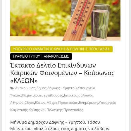
ΥΠΟΥΡΓΕΙΟ ΚΛΙΜΑΤΙΚΗΣ ΚΡΙΣΗΣ & ΠΟΛΙΤΙΚΗΣ ΠΡΟΣΤΑΣΙΑΣ
ΓΡΑΦΕΙΟ ΤΥΠΟΥ | ΑΝΑΚΟΙΝΩΣΕΙΣ
Έκτακτο Δελτίο Επικίνδυνων
Καιρικών Φαινομένων – Καύσωνας
«ΚΛΕΩΝ»
,
,
Ανακοίνωση
Δήμος Δάφνης - Υμηττού
Υπουργείο
,
,
Υγείας
Κλιματιζόμενες αίθουσες
Ιατρικός σύλλογος
,
,
,
,
,
Αθηνών
Cleon
Κλέων
Μέτρα Προστασίας
Ενημέρωση
Υπουργείο
Κλιματικής Κρίσης και Πολιτικής Προστασίας
Μήνυμα Δημάρχου Δάφνης – Υμηττού, Τάσου
Μπινίσκου: «Καλώ όλους τους δημότες να λάβουν