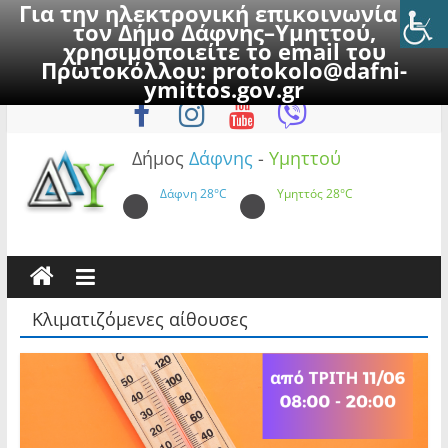
Για την ηλεκτρονική επικοινωνία με
τον Δήμο Δάφνης–Υμηττού,
χρησιμοποιείτε το email του
Πρωτοκόλλου:
protokolo@dafni-
Skip
Πέμπτη, 6 Αυγούστου 2026
ymittos.gov.gr
to
content
Δήμος
Δάφνης
-
Υμηττού
Δάφνη
28°C
Υμηττός
28°C
Κλιματιζόμενες αίθουσες