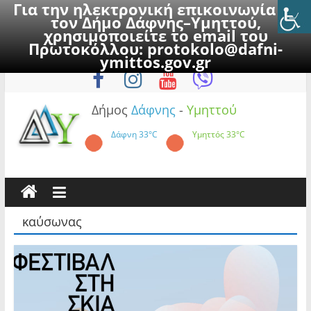
Για την ηλεκτρονική επικοινωνία με
τον Δήμο Δάφνης–Υμηττού,
χρησιμοποιείτε το email του
Πρωτοκόλλου:
protokolo@dafni-
Skip
Σάββατο, 8 Αυγούστου 2026
ymittos.gov.gr
to
content
Δήμος
Δάφνης
-
Υμηττού
Δάφνη
33°C
Υμηττός
33°C
καύσωνας